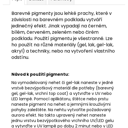
č
u
j
Barevné pigmenty jsou lehké prachy, které v
e
závislosti na barevném podkladu vytváří
m
jedinečný efekt. Jinak vypadají na černém,
e
bílém, červeném, zeleném nebo čirém
podkladu. Použití pigmentu je všestranné. Lze
ho použít na různé materiály (gel, lak, gel-lak,
akryl) a techniky, nebo na vytvoření vlastního
odstínu.
Návod k použití pigmentu:
Na vymodelovaný nehet či gel-lak naneste v jedné
vrstvě bezvýpotkový materiál dle potřeby (barevný
gel, gel-lak, vrchní top coat) a vytvrďte v UV nebo
LED lampě. Pomocí aplikátoru, štětce nebo prstu
naneste pigment na nehet a jemnými krouživými
pohyby zaleštěte. Na nehtu vytvoříte požadovaný
aurora efekt. Na takto upravený nehet naneste
jednu vrstvu bezvýpotkového vrchního UV/LED gelu
a vytvrďte v UV lampě po dobu 2 minut nebo v LED