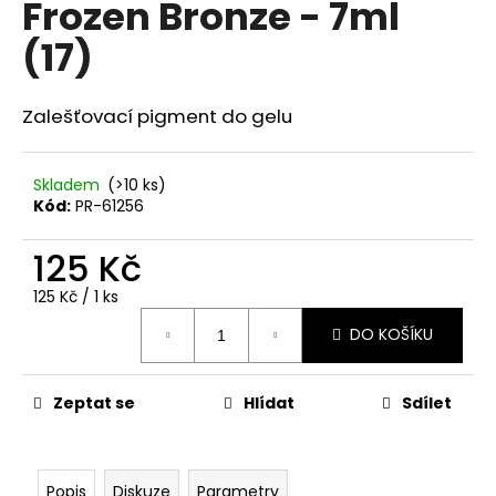
Frozen Bronze - 7ml
a
(17)
j
í
t
Zalešťovací pigment do gelu
?
Skladem
(>10 ks)
Kód:
PR-61256
125 Kč
HLEDAT
Měrná
125 Kč / 1 ks
cena:
DO KOŠÍKU
D
o
p
Zeptat se
Hlídat
Sdílet
o
r
u
Popis
Diskuze
Parametry