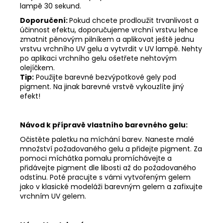
lampě 30 sekund.
Doporučení:
Pokud chcete prodloužit trvanlivost a
účinnost efektu, doporučujeme vrchní vrstvu lehce
zmatnit pěnovým pilníkem a aplikovat ještě jednu
vrstvu vrchního UV gelu a vytvrdit v UV lampě. Nehty
po aplikaci vrchního gelu ošetřete nehtovým
olejíčkem.
Tip:
Použijte barevné bezvýpotkové gely pod
pigment. Na jinak barevné vrstvě vykouzlíte jiný
efekt!
Návod k přípravě vlastního barevného gelu:
Očistěte paletku na míchání barev. Naneste malé
množství požadovaného gelu a přidejte pigment. Za
pomoci míchátka pomalu promíchávejte a
přidávejte pigment dle libosti až do požadovaného
odstínu. Poté pracujte s vámi vytvořeným gelem
jako v klasické modeláži barevným gelem a zafixujte
vrchním UV gelem.