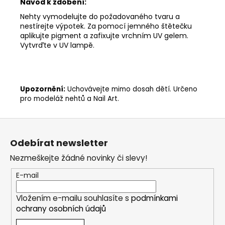
Návod k zdobení:
Nehty vymodelujte do požadovaného tvaru a
nestírejte výpotek. Za pomocí jemného štětečku
aplikujte pigment a zafixujte vrchním UV gelem.
Vytvrďte v UV lampě.
Upozornění:
Uchovávejte mimo dosah dětí. Určeno
pro modeláž nehtů a Nail Art.
Z
á
Odebírat newsletter
p
Nezmeškejte žádné novinky či slevy!
a
t
E-mail
í
Vložením e-mailu souhlasíte s
podmínkami
ochrany osobních údajů