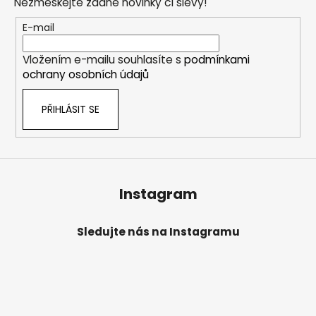
a
Nezmeškejte žádné novinky či slevy!
a
c
t
E-mail
í
í
p
Vložením e-mailu souhlasíte s
podmínkami
r
ochrany osobních údajů
v
k
PŘIHLÁSIT SE
y
v
ý
p
i
s
Instagram
u
Sledujte nás na Instagramu