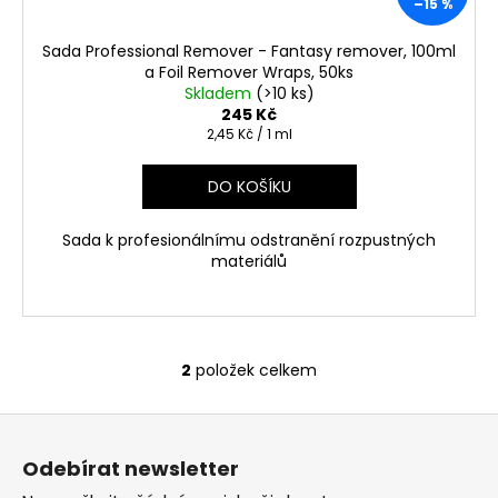
–15 %
Sada Professional Remover - Fantasy remover, 100ml
a Foil Remover Wraps, 50ks
Skladem
(>10 ks)
245 Kč
Měrná
2,45 Kč / 1 ml
cena:
DO KOŠÍKU
Sada k profesionálnímu odstranění rozpustných
materiálů
2
položek celkem
O
v
Z
l
á
á
Odebírat newsletter
d
p