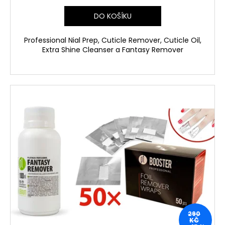
č
u
DO KOŠÍKU
j
e
Professional Nial Prep, Cuticle Remover, Cuticle Oil,
m
Extra Shine Cleanser a Fantasy Remover
e
290
KČ