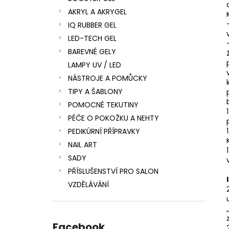
l
AKRYL A AKRYGEL
IQ RUBBER GEL
LED-TECH GEL
BAREVNÉ GELY
LAMPY UV / LED
NÁSTROJE A POMŮCKY
TIPY A ŠABLONY
POMOCNÉ TEKUTINY
PÉČE O POKOŽKU A NEHTY
PEDIKÚRNÍ PŘÍPRAVKY
NAIL ART
SADY
PŘÍSLUŠENSTVÍ PRO SALON
VZDĚLÁVÁNÍ
Facebook