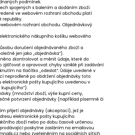
jednaných podmínek.
ech spojených s balením a dodáním zboží.
vedené ve webovém rozhraní obchodu platí
 republiky.
 ve webovém rozhraní obchodu. Objednávkový
o elektronického nákupního košíku webového
působu doručení objednávaného zboží a
olečně jen jako „objednávka“).
něno zkontrolovat a měnit údaje, které do
o zjišťovat a opravovat chyby vzniklé při zadávání
knutím na tlačítko „odeslat“. Údaje uvedené v
cí neprodleně po obdržení objednávky toto
u elektronické pošty kupujícího uvedenou v
 kupujícího“).
dnávky (množství zboží, výše kupní ceny,
ečné potvrzení objednávky (například písemně či
m přijetí objednávky (akceptací), jež je
dresu elektronické pošty kupujícího.
ů akčního zboží nebo po dobu časově určenou.
u prodávající poskytne zasláním na emailovou
ails.cz nebo zveřejněním na sociálních sítích