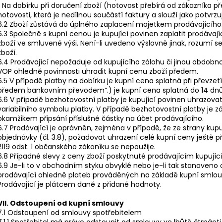
• Na dobírku při doručení zboží (hotovost přebírá od zákazníka př
hotovosti, která je nedílnou součástí faktury a slouží jako potvrzuj
6.2 Zboží zůstává do úplného zaplacení majetkem prodávajícího
6.3 Společně s kupní cenou je kupující povinen zaplatit prodáv
zboží ve smluvené výši. Není-li uvedeno výslovně jinak, rozumí 
zboží.
6.4 Prodávající nepožaduje od kupujícího zálohu či jinou obdobn
VOP ohledně povinnosti uhradit kupní cenu zboží předem.
6.5 V případě platby na dobírku je kupní cena splatná při převzet
předem bankovním převodem“.) je kupní cena splatná do 14 dnů
6.6 V případě bezhotovostní platby je kupující povinen uhrazov
variabilního symbolu platby. V případě bezhotovostní platby je z
okamžikem připsání příslušné částky na účet prodávajícího.
6.7 Prodávající je oprávněn, zejména v případě, že ze strany k
objednávky (čl. 3.8), požadovat uhrazení celé kupní ceny ještě 
2119 odst. 1 občanského zákoníku se nepoužije.
6.8 Případné slevy z ceny zboží poskytnuté prodávajícím kupuj
6.9 Je-li to v obchodním styku obvyklé nebo je-li tak stanoveno
prodávající ohledně plateb prováděných na základě kupní smlou
Prodávající je plátcem daně z přidané hodnoty.
VII. Odstoupení od kupní smlouvy
7.1 Odstoupení od smlouvy spotřebitelem
7.1.1 Spotřebitel má právo odstoupit od smlouvy ve lhůtě čtrnáct