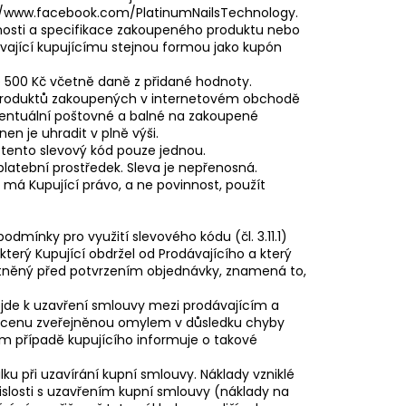
//www.facebook.com/PlatinumNailsTechnology.
atnosti a specifikace zakoupeného produktu nebo
ávající kupujícímu stejnou formou jako kupón
je 500 Kč včetně daně z přidané hodnoty.
o produktů zakoupených v internetovém obchodě
eventuální poštovné a balné na zakoupené
en je uhradit v plně výši.
t tento slevový kód pouze jednou.
ý platební prostředek. Sleva je nepřenosná.
 má Kupující právo, a ne povinnost, použít
odmínky pro využití slevového kódu (čl. 3.11.1)
terý Kupující obdržel od Prodávajícího a který
atněný před potvrzením objednávky, znamená to,
ojde k uzavření smlouvy mezi prodávajícím a
za cenu zveřejněnou omylem v důsledku chyby
ém případě kupujícího informuje o takové
ku při uzavírání kupní smlouvy. Náklady vzniklé
islosti s uzavřením kupní smlouvy (náklady na