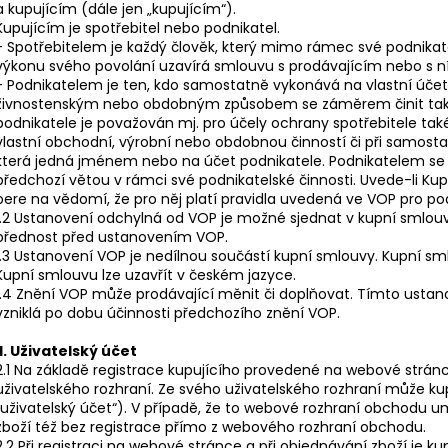
a kupujícím (dále jen „kupujícím“).
Kupujícím je spotřebitel nebo podnikatel.
- Spotřebitelem je každý člověk, který mimo rámec své podnik
výkonu svého povolání uzavírá smlouvu s prodávajícím nebo s ní
- Podnikatelem je ten, kdo samostatně vykonává na vlastní úče
živnostenským nebo obdobným způsobem se záměrem činit tak s
podnikatele je považován mj. pro účely ochrany spotřebitele také
vlastní obchodní, výrobní nebo obdobnou činností či při samos
která jedná jménem nebo na účet podnikatele. Podnikatelem se p
předchozí větou v rámci své podnikatelské činnosti. Uvede-li Kupu
bere na vědomí, že pro něj platí pravidla uvedená ve VOP pro po
1.2 Ustanovení odchylná od VOP je možné sjednat v kupní smlou
přednost před ustanovením VOP.
1.3 Ustanovení VOP je nedílnou součástí kupní smlouvy. Kupní s
Kupní smlouvu lze uzavřít v českém jazyce.
1.4 Znění VOP může prodávající měnit či doplňovat. Tímto usta
vzniklá po dobu účinnosti předchozího znění VOP.
II. Uživatelský účet
2.1 Na základě registrace kupujícího provedené na webové strán
uživatelského rozhraní. Ze svého uživatelského rozhraní může ku
„uživatelský účet“). V případě, že to webové rozhraní obchodu 
zboží též bez registrace přímo z webového rozhraní obchodu.
2.2 Při registraci na webové stránce a při objednávání zboží je k