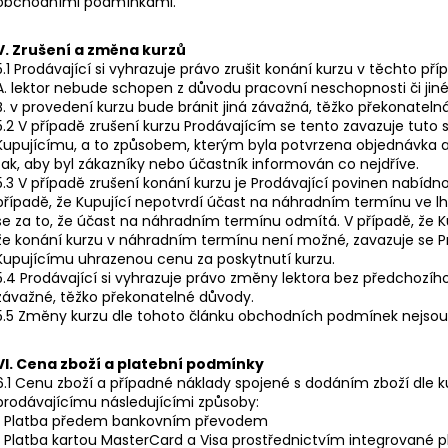
obchodními podmínkami.
V. Zrušení a změna kurzů
5.1 Prodávající si vyhrazuje právo zrušit konání kurzu v těchto př
A. lektor nebude schopen z důvodu pracovní neschopnosti či jiné 
B. v provedení kurzu bude bránit jiná závažná, těžko překonateln
5.2 V případě zrušení kurzu Prodávajícím se tento zavazuje tut
Kupujícímu, a to způsobem, kterým byla potvrzena objednávka a 
tak, aby byl zákazníky nebo účastník informován co nejdříve.
5.3 V případě zrušení konání kurzu je Prodávající povinen nabí
případě, že Kupující nepotvrdí účast na náhradním termínu ve l
se za to, že účast na náhradním termínu odmítá. V případě, že Ku
že konání kurzu v náhradním termínu není možné, zavazuje se Pro
Kupujícímu uhrazenou cenu za poskytnutí kurzu.
5.4 Prodávající si vyhrazuje právo změny lektora bez předchozí
závažné, těžko překonatelné důvody.
5.5 Změny kurzu dle tohoto článku obchodních podmínek nejso
VI. Cena zboží a platební podmínky
6.1 Cenu zboží a případné náklady spojené s dodáním zboží dle 
prodávajícímu následujícími způsoby:
• Platba předem bankovním převodem
• Platba kartou MasterCard a Visa prostřednictvím integrované 