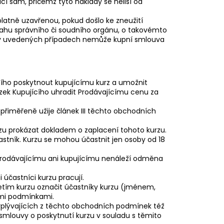
ící sám, přičemž tyto náklady se neliší od
eplatně uzavřenou, pokud došlo ke zneužití
ásahu správního či soudního orgánu, o takovémto
e v uvedených případech nemůže kupní smlouva
cího poskytnout kupujícímu kurz a umožnit
zek Kupujícího uhradit Prodávajícímu cenu za
přiměřeně užije článek III těchto obchodních
urzu prokázat dokladem o zaplacení tohoto kurzu.
astník. Kurzu se mohou účastnit jen osoby od 18
 Prodávajícímu ani kupujícímu nenáleží odměna
 účastníci kurzu pracují.
četím kurzu označit účastníky kurzu (jménem,
ími podmínkami.
 vyplývajících z těchto obchodních podmínek též
é smlouvy o poskytnutí kurzu v souladu s těmito