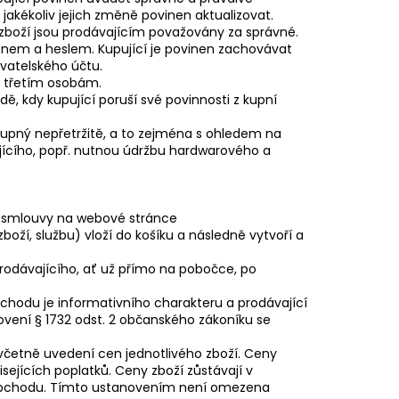
 jakékoliv jejich změně povinen aktualizovat.
zboží jsou prodávajícím považovány za správné.
énem a heslem. Kupující je povinen zachovávat
vatelského účtu.
u třetím osobám.
dě, kdy kupující poruší své povinnosti z kupní
tupný nepřetržitě, a to zejména s ohledem na
ícího, popř. nutnou údržbu hardwarového a
ní smlouvy na webové stránce
oží, službu) vloží do košíku a následně vytvoří a
prodávajícího, ať už přímo na pobočce, po
hodu je informativního charakteru a prodávající
ovení § 1732 odst. 2 občanského zákoníku se
včetně uvedení cen jednotlivého zboží. Ceny
ejících poplatků. Ceny zboží zůstávají v
 obchodu. Tímto ustanovením není omezena