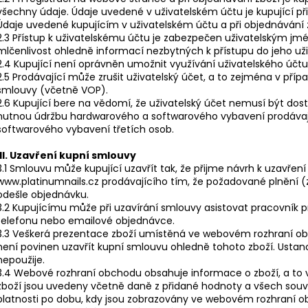
všechny údaje. Údaje uvedené v uživatelském účtu je kupující při
Údaje uvedené kupujícím v uživatelském účtu a při objednávání 
2.3 Přístup k uživatelskému účtu je zabezpečen uživatelským jm
mlčenlivost ohledně informací nezbytných k přístupu do jeho uži
2.4 Kupující není oprávněn umožnit využívání uživatelského účt
2.5 Prodávající může zrušit uživatelský účet, a to zejména v přípa
smlouvy (včetně VOP).
2.6 Kupující bere na vědomí, že uživatelský účet nemusí být dos
nutnou údržbu hardwarového a softwarového vybavení prodávaj
softwarového vybavení třetích osob.
III. Uzavření kupní smlouvy
3.1 Smlouvu může kupující uzavřít tak, že přijme návrh k uzavře
www.platinumnails.cz prodávajícího tím, že požadované plnění (zb
odešle objednávku.
3.2 Kupujícímu může při uzavírání smlouvy asistovat pracovník 
telefonu nebo emailové objednávce.
3.3 Veškerá prezentace zboží umístěná ve webovém rozhraní obc
není povinen uzavřít kupní smlouvu ohledně tohoto zboží. Ustan
nepoužije.
3.4 Webové rozhraní obchodu obsahuje informace o zboží, a to 
zboží jsou uvedeny včetně daně z přidané hodnoty a všech souvis
platnosti po dobu, kdy jsou zobrazovány ve webovém rozhraní