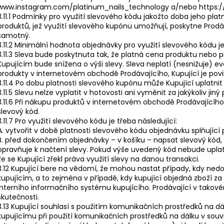
www.instagram.com/platinum_nails_technology a/nebo https:
3.11.1 Podmínky pro využití slevového kódu jakožto doba jeho pl
produktů, jež využití slevového kupónu umožňují, poskytne Prod
samotný.
3.11.2 Minimální hodnota objednávky pro využití slevového kódu 
3.11.3 Sleva bude poskytnuta tak, že platná cena produktu neb
Kupujícím bude snížena o výši slevy. Sleva neplatí (nesnižuje) 
produkty v internetovém obchodě Prodávajícího, Kupující je povin
3.11.4 Po dobu platnosti slevového kupónu může Kupující uplatni
3.11.5 Slevu nelze vyplatit v hotovosti ani vyměnit za jakýkoliv jin
3.11.6 Při nákupu produktů v internetovém obchodě Prodávajícího
slevový kód.
3.11.7 Pro využití slevového kódu je třeba následující:
A. vytvořit v době platnosti slevového kódu objednávku splňující p
B. před dokončením objednávky – v košíku – napsat slevový kód, k
opravňuje k načtení slevy. Pokud výše uvedený kód nebude upl
že se Kupující zřekl práva využití slevy na danou transakci.
3.12 Kupující bere na vědomí, že mohou nastat případy, kdy ned
kupujícím, a to zejména v případě, kdy kupující objedná zboží 
interního informačního systému kupujícího. Prodávající v takov
skutečnosti.
3.13 Kupující souhlasí s použitím komunikačních prostředků na dál
kupujícímu při použití komunikačních prostředků na dálku v souv