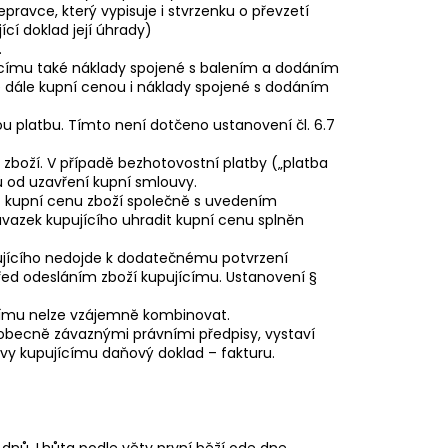
epravce, který vypisuje i stvrzenku o převzetí
ící doklad její úhrady)
.
ajícímu také náklady spojené s balením a dodáním
se dále kupní cenou i náklady spojené s dodáním
ou platbu. Tímto není dotčeno ustanovení čl. 6.7
í zboží. V případě bezhotovostní platby („platba
 od uzavření kupní smlouvy.
at kupní cenu zboží společně s uvedením
ávazek kupujícího uhradit kupní cenu splněn
upujícího nedojde k dodatečnému potvrzení
před odesláním zboží kupujícímu. Ustanovení §
ícímu nelze vzájemně kombinovat.
 obecně závaznými právními předpisy, vystaví
vy kupujícímu daňový doklad – fakturu.
i dnů. Lhůta podle věty první běží ode dne