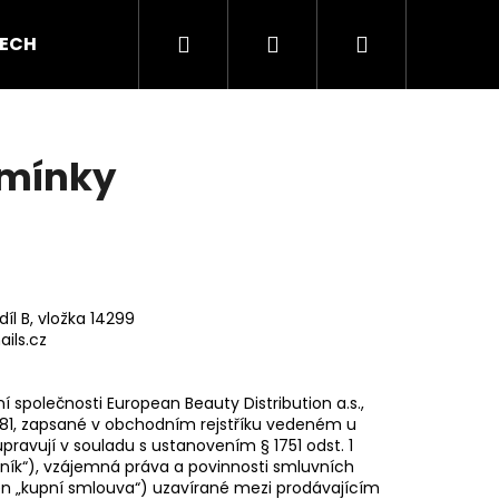
Hledat
Přihlášení
Nákupní
ECH GEL
BAREVNÉ GELY
AKRYL A AKRYGEL
košík
dmínky
l B, vložka 14299
ils.cz
společnosti European Beauty Distribution a.s.,
95981, zapsané v obchodním rejstříku vedeném u
upravují v souladu s ustanovením § 1751 odst. 1
oník“), vzájemná práva a povinnosti smluvních
 jen „kupní smlouva“) uzavírané mezi prodávajícím