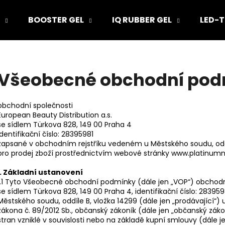
BOOSTER GEL
IQ RUBBER GEL
LED-T
Co potřebujete najít?
Všeobecné obchodní po
HLEDAT
obchodní společnosti
European Beauty Distribution a.s.
se sídlem Türkova 828, 149 00 Praha 4
identifikační číslo: 28395981
Doporučujeme
zapsané v obchodním rejstříku vedeném u Městského soudu, oddí
pro prodej zboží prostřednictvím webové stránky www.platinumna
I. Základní ustanovení
1.1 Tyto Všeobecné obchodní podmínky (dále jen „VOP“) obchodní 
se sídlem Türkova 828, 149 00 Praha 4, identifikační číslo: 283
Městského soudu, oddíle B, vložka 14299 (dále jen „prodávající“) 
zákona č. 89/2012 Sb., občanský zákoník (dále jen „občanský zák
stran vzniklé v souvislosti nebo na základě kupní smlouvy (dále