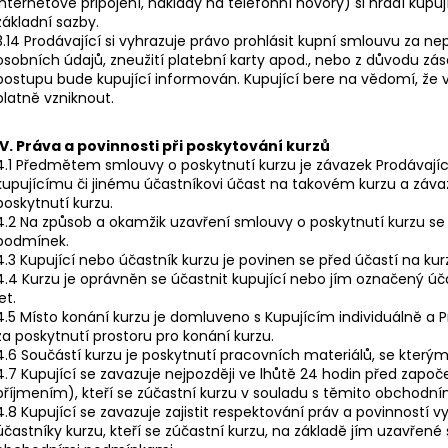
internetové připojení, náklady na telefonní hovory) si hradí kupuj
základní sazby.
3.14 Prodávající si vyhrazuje právo prohlásit kupní smlouvu za n
osobních údajů, zneužití platební karty apod., nebo z důvodu z
postupu bude kupující informován. Kupující bere na vědomí, ž
platně vzniknout.
IV. Práva a povinnosti při poskytování kurzů
4.1 Předmětem smlouvy o poskytnutí kurzu je závazek Prodávají
kupujícímu či jinému účastníkovi účast na takovém kurzu a záva
poskytnutí kurzu.
4.2 Na způsob a okamžik uzavření smlouvy o poskytnutí kurzu se 
podmínek.
4.3 Kupující nebo účastník kurzu je povinen se před účastí na k
4.4 Kurzu je oprávněn se účastnit kupující nebo jím označený úč
let.
4.5 Místo konání kurzu je domluveno s Kupujícím individuálně a
za poskytnutí prostoru pro konání kurzu.
4.6 Součástí kurzu je poskytnutí pracovních materiálů, se kterými
4.7 Kupující se zavazuje nejpozději ve lhůtě 24 hodin před zapo
příjmením), kteří se zúčastní kurzu v souladu s těmito obchodn
4.8 Kupující se zavazuje zajistit respektování práv a povinností
účastníky kurzu, kteří se zúčastní kurzu, na základě jím uzavřen