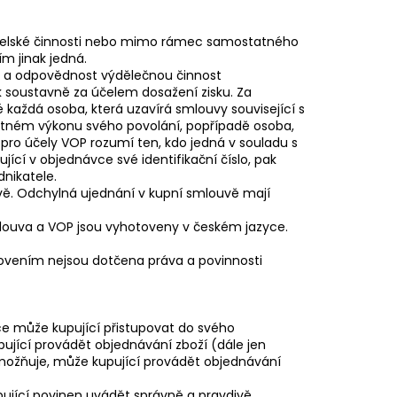
atelské činnosti nebo mimo rámec samostatného
m jinak jedná.
t a odpovědnost výdělečnou činnost
oustavně za účelem dosažení zisku. Za
 každá osoba, která uzavírá smlouvy související s
tatném výkonu svého povolání, popřípadě osoba,
ro účely VOP rozumí ten, kdo jedná v souladu s
jící v objednávce své identifikační číslo, pak
dnikatele.
vě. Odchylná ujednání v kupní smlouvě mají
mlouva a VOP jsou vyhotoveny v českém jazyce.
novením nejsou dotčena práva a povinnosti
ce může kupující přistupovat do svého
pující provádět objednávání zboží (dále jen
umožňuje, může kupující provádět objednávání
upující povinen uvádět správně a pravdivě