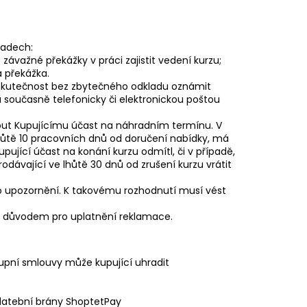
ípadech:
závažné překážky v práci zajistit vedení kurzu;
á překážka.
o skutečnost bez zbytečného odkladu oznámit
současně telefonicky či elektronickou poštou
dnout Kupujícímu účast na náhradním termínu. V
hůtě 10 pracovních dnů od doručení nabídky, má
pující účast na konání kurzu odmítl, či v případě,
dávající ve lhůtě 30 dnů od zrušení kurzu vrátit
ho upozornění. K takovému rozhodnutí musí vést
u důvodem pro uplatnění reklamace.
kupní smlouvy může kupující uhradit
platební brány ShoptetPay