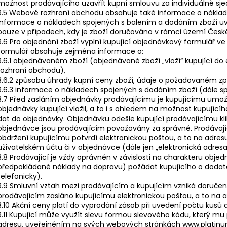
možnost prodávajícího uzavřít kupní smlouvu za individuálně s
3.5 Webové rozhraní obchodu obsahuje také informace o náklad
Informace o nákladech spojených s balením a dodáním zboží u
pouze v případech, kdy je zboží doručováno v rámci území České
3.6 Pro objednání zboží vyplní kupující objednávkový formulář
formulář obsahuje zejména informace o:
3.6.1 objednávaném zboží (objednávané zboží „vloží“ kupující d
rozhraní obchodu),
3.6.2 způsobu úhrady kupní ceny zboží, údaje o požadovaném z
3.6.3 informace o nákladech spojených s dodáním zboží (dále sp
3.7 Před zasláním objednávky prodávajícímu je kupujícímu umož
objednávky kupující vložil, a to i s ohledem na možnost kupujícíh
dat do objednávky. Objednávku odešle kupující prodávajícímu kli
objednávce jsou prodávajícím považovány za správné. Prodávají
obdržení kupujícímu potvrdí elektronickou poštou, a to na adres
uživatelském účtu či v objednávce (dále jen „elektronická adresa
3.8 Prodávající je vždy oprávněn v závislosti na charakteru obje
předpokládané náklady na dopravu) požádat kupujícího o dodat
telefonicky).
3.9 Smluvní vztah mezi prodávajícím a kupujícím vzniká doručení
prodávajícím zasláno kupujícímu elektronickou poštou, a to na a
3.10 Akční ceny platí do vyprodání zásob při uvedení počtu kus
3.11 Kupující může využít slevu formou slevového kódu, který m
adresu, uveřejněním na svých webových stránkách www.platinumn