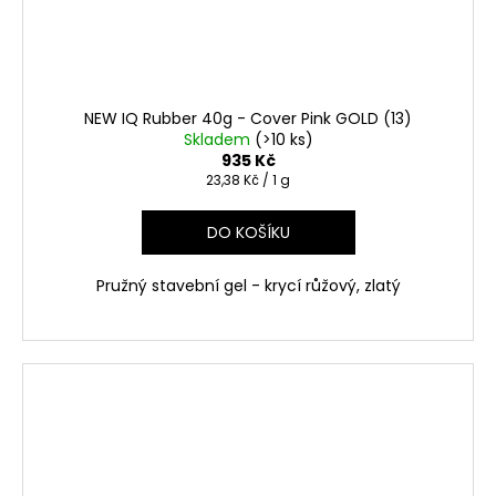
NEW IQ Rubber 40g - Cover Pink GOLD (13)
Skladem
(>10 ks)
935 Kč
Měrná
23,38 Kč / 1 g
cena:
DO KOŠÍKU
Pružný stavební gel - krycí růžový, zlatý