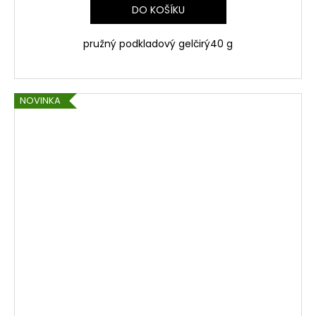
DO KOŠÍKU
pružný podkladový gelčirý40 g
NOVINKA