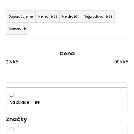
a
Ř
j
a
Doporučujeme
Nejlevnější
Nejdražší
Nejprodávanější
í
z
Abecedně
t
e
?
n
í
Cena
p
215
Kč
995
Kč
r
HLEDAT
o
d
u
k
D
o
t
Na skladě
59
p
ů
o
Značky
r
u