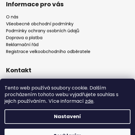
Informace pro vás
O nás
Všeobecné obchodní podmínky
Podmínky ochrany osobních údajů
Doprava a platba
Reklamační řád
Registrace velkoobchodního odběratele
Kontakt
info
@
platinumnailstechnology.com
Tento web používá soubory cookie. Dalším
+420222744000
procházením tohoto webu vyjadřujete souhlas s
jejich používáním.. Více informací
zde
.
FB Platinum Nails Technology
YouTube Platinum Nails
Nastavení
Copyright 2026
Platinum Nails Technology
. Všechna