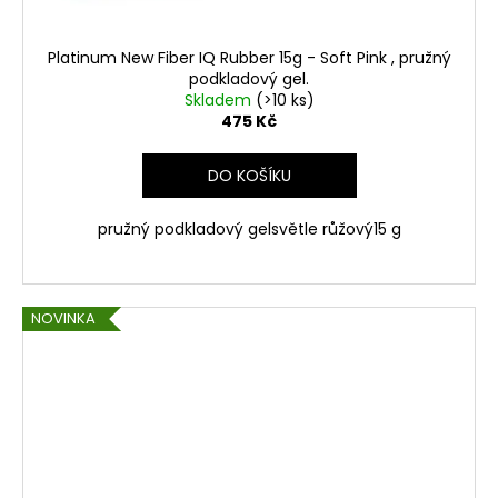
Platinum New Fiber IQ Rubber 15g - Soft Pink , pružný
podkladový gel.
Skladem
(>10 ks)
475 Kč
DO KOŠÍKU
pružný podkladový gelsvětle růžový15 g
NOVINKA