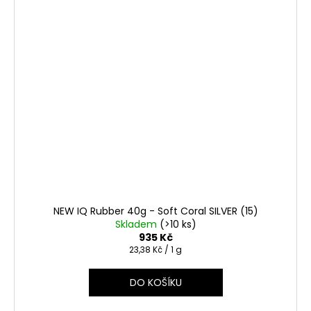
NEW IQ Rubber 40g - Soft Coral SILVER (15)
Skladem
(>10 ks)
935 Kč
Měrná
23,38 Kč / 1 g
cena:
DO KOŠÍKU