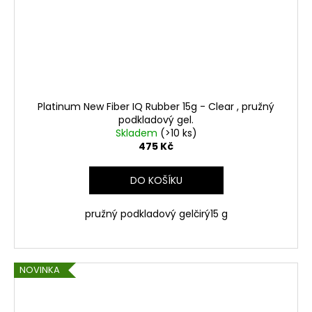
Platinum New Fiber IQ Rubber 15g - Clear , pružný
podkladový gel.
Skladem
(>10 ks)
475 Kč
DO KOŠÍKU
pružný podkladový gelčirý15 g
NOVINKA