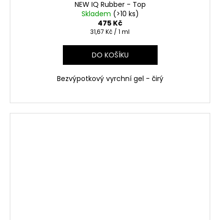
NEW IQ Rubber - Top
Skladem
(>10 ks)
475 Kč
Měrná
31,67 Kč / 1 ml
cena:
DO KOŠÍKU
Bezvýpotkový vyrchní gel - čirý