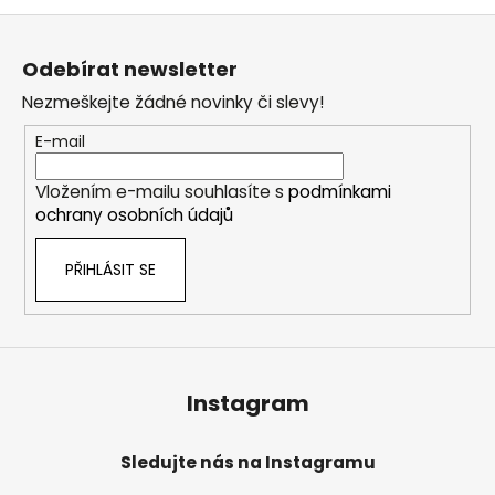
o
d
Z
v
a
á
á
c
Odebírat newsletter
n
p
í
í
Nezmeškejte žádné novinky či slevy!
p
a
r
t
E-mail
v
í
k
Vložením e-mailu souhlasíte s
podmínkami
y
ochrany osobních údajů
v
ý
PŘIHLÁSIT SE
p
i
s
u
Instagram
Sledujte nás na Instagramu