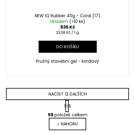
NEW IQ Rubber 40g - Coral (17)
Skladem
(>10 ks)
935 Kč
Měrná
23,38 Kč / 1 g
cena:
DO KOŠÍKU
Pružný stavební gel - korálový
NAČÍST 12 DALŠÍCH
S
1
5
t
O
r
59
položek celkem
v
á
NAHORU
l
n
k
á