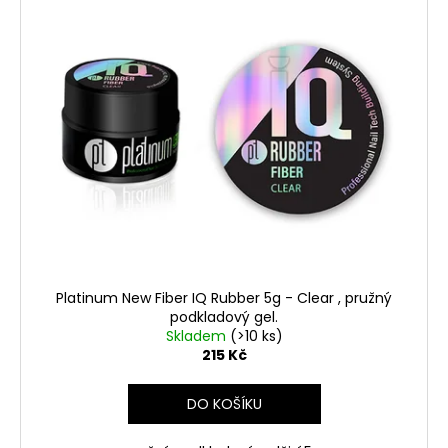
ý
p
i
s
p
r
o
d
u
k
t
ů
Platinum New Fiber IQ Rubber 5g - Clear , pružný
podkladový gel.
Skladem
(>10 ks)
215 Kč
DO KOŠÍKU