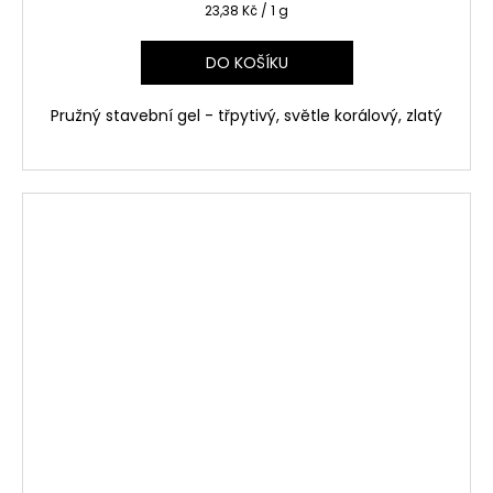
Měrná
23,38 Kč / 1 g
cena:
DO KOŠÍKU
Pružný stavební gel - třpytivý, světle korálový, zlatý