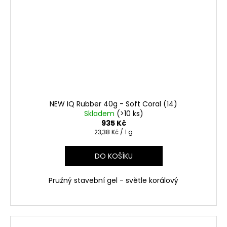
NEW IQ Rubber 40g - Soft Coral (14)
Skladem
(>10 ks)
935 Kč
Měrná
23,38 Kč / 1 g
cena:
DO KOŠÍKU
Pružný stavební gel - světle korálový