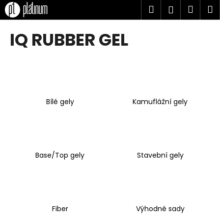
K
Přejít
Hledat
Náku
M
Přihlášen
na
o
obsah
Zpět
Zpět
košík
š
IQ RUBBER GEL
í
C
k
o
p
o
Bílé gely
Kamuflážní gely
t
ř
e
b
u
Base/Top gely
Stavební gely
j
e
t
e
Fiber
Výhodné sady
n