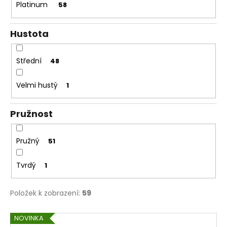
č
Platinum
58
u
j
Hustota
e
m
e
Střední
48
Velmi hustý
1
Pružnost
Pružný
51
Tvrdý
1
Položek k zobrazení:
59
V
NOVINKA