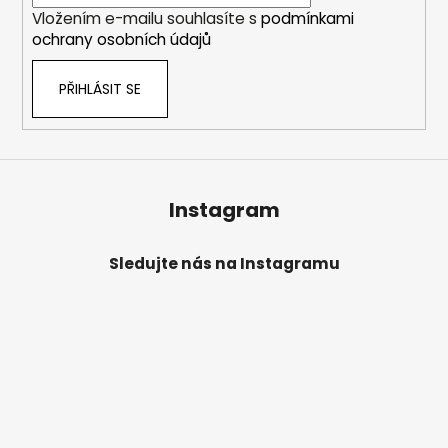
í
Vložením e-mailu souhlasíte s
podmínkami
a
ochrany osobních údajů
j
í
PŘIHLÁSIT SE
t
?
Instagram
HLEDAT
Sledujte nás na Instagramu
D
o
p
o
r
u