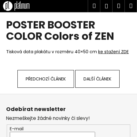
K
Přejít
Hledat
Náku
M
Přihlášen
na
o
obsah
Zpět
Zpět
košík
š
POSTER BOOSTER
í
C
COLOR Colors of ZEN
k
o
p
Tisková data plakátu v rozměru 40×50 cm
ke stažení ZDE
o
t
ř
PŘEDCHOZÍ ČLÁNEK
DALŠÍ ČLÁNEK
e
b
u
Z
j
á
Odebírat newsletter
e
p
Nezmeškejte žádné novinky či slevy!
t
a
e
t
E-mail
n