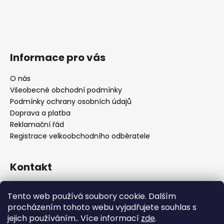
Informace pro vás
O nás
Všeobecné obchodní podmínky
Podmínky ochrany osobních údajů
Doprava a platba
Reklamační řád
Registrace velkoobchodního odběratele
Kontakt
info
@
platinumnailstechnology.com
Tento web používá soubory cookie. Dalším
+420222744000
procházením tohoto webu vyjadřujete souhlas s
jejich používáním.. Více informací
zde
.