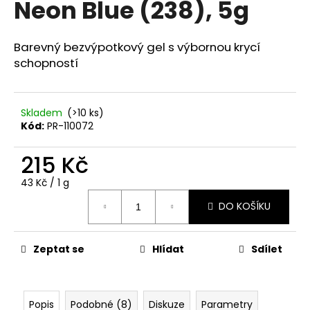
Neon Blue (238), 5g
a
j
Barevný bezvýpotkový gel s výbornou krycí
í
schopností
t
?
Skladem
(>10 ks)
Kód:
PR-110072
215 Kč
HLEDAT
Měrná
43 Kč / 1 g
cena:
DO KOŠÍKU
D
o
p
Zeptat se
Hlídat
Sdílet
o
r
u
Popis
Podobné (8)
Diskuze
Parametry