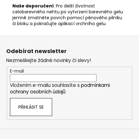
Naše doporučení
: Pro delší životnost
celobarevného nehtu po vytvrzení barevného gelu
jemně zmatněte povrch pomocí pěnového pilníku
či bloku a pokračujte aplikací vrchního gelu.
Z
á
Odebírat newsletter
p
Nezmeškejte žádné novinky či slevy!
a
t
E-mail
í
Vložením e-mailu souhlasíte s
podmínkami
ochrany osobních údajů
PŘIHLÁSIT SE