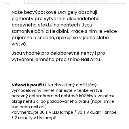
č
u
Naše bezvýpotkové DRY gely obsahují
j
pigmenty pro vytvoření dlouhodobého
e
barevného efektu na nehtech. Jsou
m
samonivelační a flexibilní. Práce s nimi je velice
e
příjemná a snadná, aplikují se v jedné slabé
vrstvě.
Jsou vhodné pro celobarevné nehty i pro
vytváření jemného precizního Nail Artu.
Návod k použití
: Na zbroušený a očištěný
vymodelovaný nehet naneste v tenké vrstvě
barevný gel směrem od nehtové kůžičky k volnému
okraji nehtu či do požadovaného tvaru (např. smile
line nebo nail art).
Polymerizujte 30 s v LED lampě / 30 s v duální lampě
/ 2 minuty v UV lampě.