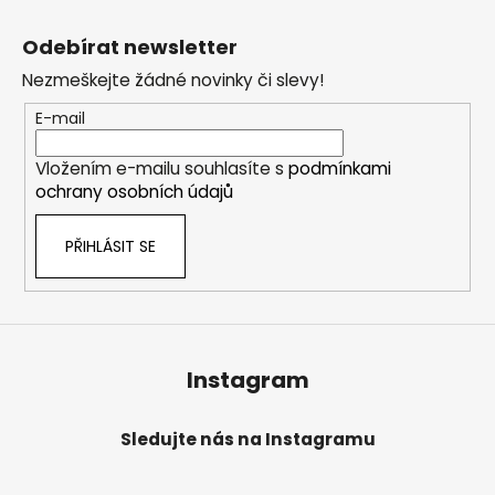
Z
á
Odebírat newsletter
p
Nezmeškejte žádné novinky či slevy!
a
t
E-mail
í
Vložením e-mailu souhlasíte s
podmínkami
ochrany osobních údajů
PŘIHLÁSIT SE
Instagram
Sledujte nás na Instagramu