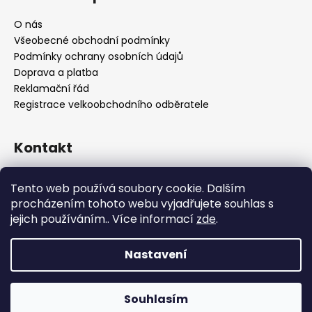
O nás
Všeobecné obchodní podmínky
Podmínky ochrany osobních údajů
Doprava a platba
Reklamační řád
Registrace velkoobchodního odběratele
Kontakt
info
@
platinumnailstechnology.com
Tento web používá soubory cookie. Dalším
+420222744000
procházením tohoto webu vyjadřujete souhlas s
jejich používáním.. Více informací
zde
.
FB Platinum Nails Technology
YouTube Platinum Nails
Nastavení
Copyright 2026
Platinum Nails Technology
. Všechna
Souhlasím
práva vyhrazena.