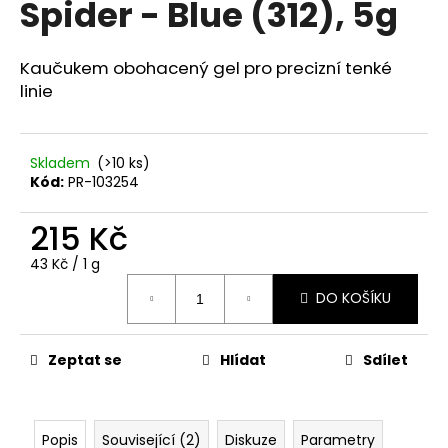
Spider - Blue (312), 5g
a
j
Kaučukem obohacený gel pro precizní tenké
í
linie
t
?
Skladem
(>10 ks)
Kód:
PR-103254
215 Kč
HLEDAT
Měrná
43 Kč / 1 g
cena:
DO KOŠÍKU
D
o
p
Zeptat se
Hlídat
Sdílet
o
r
u
Popis
Související (2)
Diskuze
Parametry