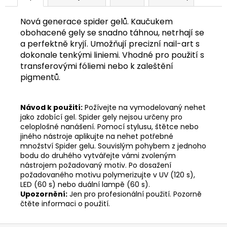
č
u
Nová generace spider gelů. Kaučukem
j
obohacené gely se snadno táhnou, netrhají se
e
a perfektně kryjí. Umožňují precizní nail-art s
m
dokonale tenkými liniemi. Vhodné pro použití s
e
transferovými fóliemi nebo k zaleštění
pigmentů.
Návod k použití:
Požívejte na vymodelovaný nehet
jako zdobící gel. Spider gely nejsou určeny pro
celoplošné nanášení. Pomocí stylusu, štětce nebo
jiného nástroje aplikujte na nehet potřebné
množství Spider gelu. Souvislým pohybem z jednoho
bodu do druhého vytvářejte vámi zvoleným
nástrojem požadovaný motiv. Po dosažení
požadovaného motivu polymerizujte v UV (120 s),
LED (60 s) nebo duální lampě (60 s).
Upozornění:
Jen pro profesionální použití. Pozorně
čtěte informaci o použití.