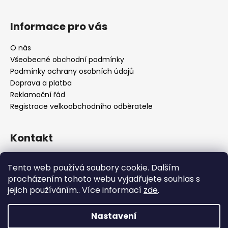
Informace pro vás
O nás
Všeobecné obchodní podmínky
Podmínky ochrany osobních údajů
Doprava a platba
Reklamační řád
Registrace velkoobchodního odběratele
Kontakt
info
@
platinumnailstechnology.com
Tento web používá soubory cookie. Dalším
+420222744000
procházením tohoto webu vyjadřujete souhlas s
jejich používáním.. Více informací
zde
.
FB Platinum Nails Technology
YouTube Platinum Nails
Nastavení