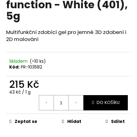
function - White (401),
a
5g
j
í
t
Multifunkční zdobící gel pro jemné 3D zdobení i
?
2D malování
Skladem
(>10 ks)
Kód:
PR-103582
HLEDAT
215 Kč
Měrná
43 Kč / 1 g
D
cena:
DO KOŠÍKU
o
p
o
Zeptat se
Hlídat
Sdílet
r
u