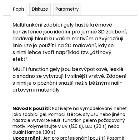
č
u
Popis
Diskuze
Parametry
j
e
Multifunkční zdobící gely husté krémové
m
konzistence jsou ideální pro jemné 3D zdobení,
e
dodávají hloubku Vašim motivům a zvýrazňují
linie. Lze je použít i na 2D malování, kdy se
s nimi lehce tvoří například tzv. „džínový
efekt“.
MULTI function gely jsou bezvýpotkové, lesklé
a snadno se vytvrzují i v silnější vrstvě. Zdobení
s nimi je o poznání snazší než s běžnými nail-
artovými materiály.
Návod k použití:
Požívejte na vymodelovaný nehet
jako zdobící gel. Pomocí štětce, stylusu nebo jiného
nástroje vytvořte Multi function gelem požadovaný
motiv. Polymerizujte v UV (120 s), LED (30 s) nebo
duální lampě (30 s).
Upozornění:
Jen pro profesionální použití. Pozorně