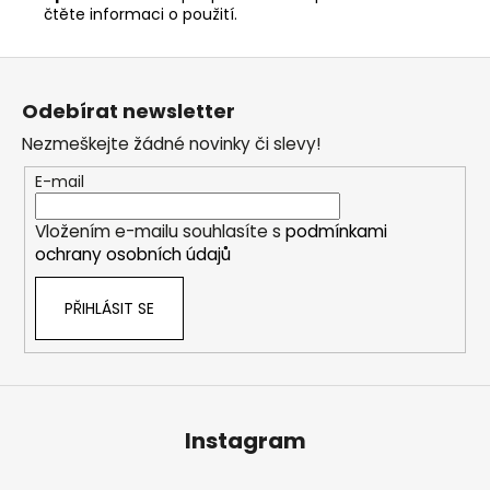
čtěte informaci o použití.
Z
á
Odebírat newsletter
p
Nezmeškejte žádné novinky či slevy!
a
t
E-mail
í
Vložením e-mailu souhlasíte s
podmínkami
ochrany osobních údajů
PŘIHLÁSIT SE
Instagram