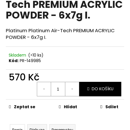
Tech PREMIUM ACRYLIC
a
POWDER - 6x7g I.
j
í
t
Platinum Platinum Air-Tech PREMIUM ACRYLIC
?
POWDER - 6x7g I.
Skladem
(>10 ks)
Kód:
PR-149985
HLEDAT
570 Kč
Měrná
DO KOŠÍKU
cena:
D
o
p
Zeptat se
Hlídat
Sdílet
o
r
u
Popis
Diskuze
Parametry