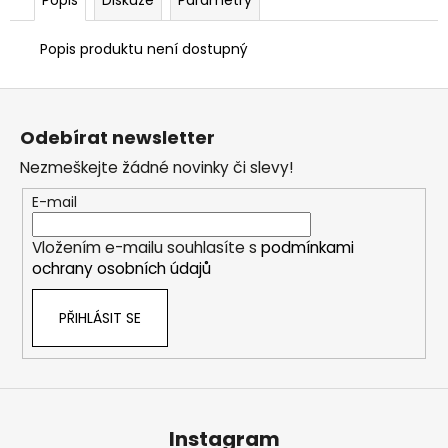
č
u
j
Popis produktu není dostupný
e
m
Z
e
á
Odebírat newsletter
p
Nezmeškejte žádné novinky či slevy!
a
t
E-mail
í
Vložením e-mailu souhlasíte s
podmínkami
ochrany osobních údajů
PŘIHLÁSIT SE
Instagram