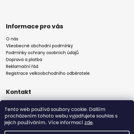
Informace pro vás
O nás
Všeobecné obchodní podmínky
Podmínky ochrany osobních údajů
Doprava a platba
Reklamační řád
Registrace velkoobchodního odběratele
Kontakt
info
@
platinumnailstechnology.com
Tento web používá soubory cookie. Dalším
+420222744000
procházením tohoto webu vyjadřujete souhlas s
jejich používáním.. Více informací
zde
.
FB Platinum Nails Technology
YouTube Platinum Nails