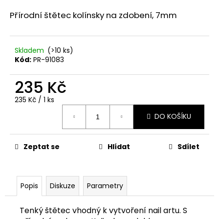
a
Přírodní štětec kolínsky na zdobení, 7mm
j
í
t
Skladem
(>10 ks)
Kód:
PR-91083
?
235 Kč
Měrná
235 Kč / 1 ks
cena:
HLEDAT
DO KOŠÍKU
Zeptat se
Hlídat
Sdílet
D
o
p
Popis
Diskuze
Parametry
o
r
u
Tenký štětec vhodný k vytvoření nail artu. S