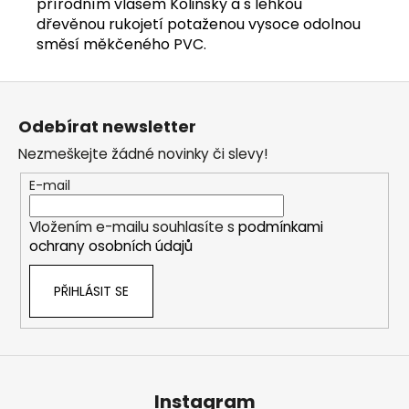
č
přírodním vlasem Kolinsky a s lehkou
u
dřevěnou rukojetí potaženou vysoce odolnou
j
směsí měkčeného PVC.
e
m
Z
e
á
Odebírat newsletter
p
Nezmeškejte žádné novinky či slevy!
a
t
E-mail
í
Vložením e-mailu souhlasíte s
podmínkami
ochrany osobních údajů
PŘIHLÁSIT SE
Instagram