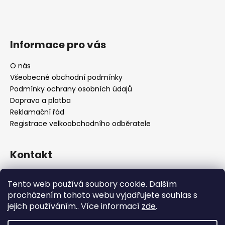
Informace pro vás
O nás
Všeobecné obchodní podmínky
Podmínky ochrany osobních údajů
Doprava a platba
Reklamační řád
Registrace velkoobchodního odběratele
Kontakt
info
@
platinumnailstechnology.com
Tento web používá soubory cookie. Dalším
+420222744000
procházením tohoto webu vyjadřujete souhlas s
jejich používáním.. Více informací
zde
.
FB Platinum Nails Technology
YouTube Platinum Nails