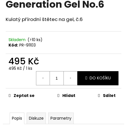
Generation Gel No.6
a
j
Kulatý přírodní štětec na gel, č.6
í
t
?
Skladem
(>10 ks)
Kód:
PR-91103
495 Kč
HLEDAT
Měrná
495 Kč / 1 ks
cena:
DO KOŠÍKU
D
Zeptat se
Hlídat
Sdílet
o
p
o
r
Popis
Diskuze
Parametry
u