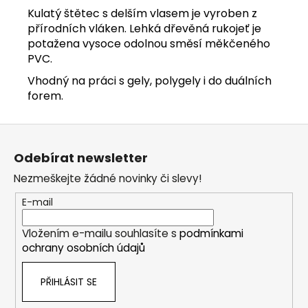
č
Kulatý štětec s delším vlasem je vyroben z
u
přírodních vláken. Lehká dřevěná rukojeť je
j
potažena vysoce odolnou směsí měkčeného
e
PVC.
m
e
Vhodný na práci s gely, polygely i do duálních
forem.
Z
á
Odebírat newsletter
p
Nezmeškejte žádné novinky či slevy!
a
t
E-mail
í
Vložením e-mailu souhlasíte s
podmínkami
ochrany osobních údajů
PŘIHLÁSIT SE