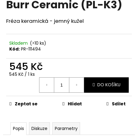
Burr Ceramic (PL-K3)
a
j
Fréza keramická - jemný kužel
í
t
?
Skladem
(>10 ks)
Kód:
PR-111494
545 Kč
HLEDAT
Měrná
545 Kč / 1 ks
cena:
DO KOŠÍKU
D
Zeptat se
Hlídat
Sdílet
o
p
o
r
Popis
Diskuze
Parametry
u