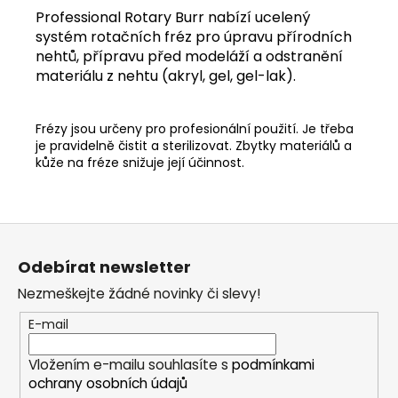
č
Professional Rotary Burr nabízí ucelený
u
systém rotačních fréz pro úpravu přírodních
j
nehtů, přípravu před modeláží a odstranění
e
materiálu z nehtu (akryl, gel, gel-lak).
m
e
Frézy jsou určeny pro profesionální použití. Je třeba
je pravidelně čistit a sterilizovat. Zbytky materiálů a
kůže na fréze snižuje její účinnost.
Z
á
Odebírat newsletter
p
Nezmeškejte žádné novinky či slevy!
a
t
E-mail
í
Vložením e-mailu souhlasíte s
podmínkami
ochrany osobních údajů