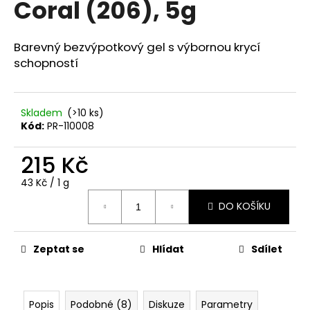
Coral (206), 5g
a
j
Barevný bezvýpotkový gel s výbornou krycí
í
schopností
t
?
Skladem
(>10 ks)
Kód:
PR-110008
215 Kč
HLEDAT
Měrná
43 Kč / 1 g
cena:
DO KOŠÍKU
D
o
p
Zeptat se
Hlídat
Sdílet
o
r
u
Popis
Podobné (8)
Diskuze
Parametry