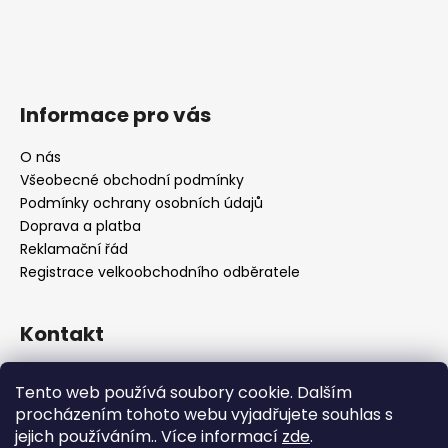
Informace pro vás
O nás
Všeobecné obchodní podmínky
Podmínky ochrany osobních údajů
Doprava a platba
Reklamační řád
Registrace velkoobchodního odběratele
Kontakt
info
@
platinumnailstechnology.com
Tento web používá soubory cookie. Dalším
+420222744000
procházením tohoto webu vyjadřujete souhlas s
jejich používáním.. Více informací
zde
.