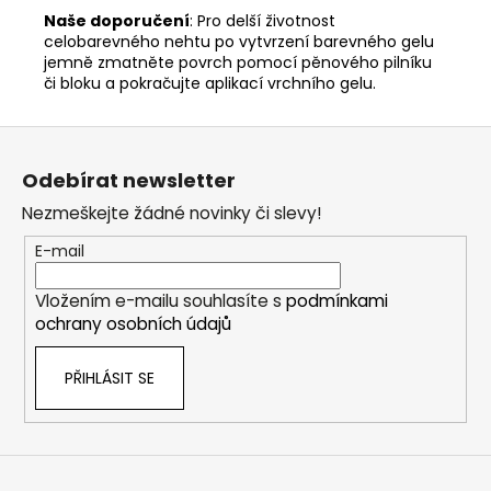
Naše doporučení
: Pro delší životnost
celobarevného nehtu po vytvrzení barevného gelu
jemně zmatněte povrch pomocí pěnového pilníku
či bloku a pokračujte aplikací vrchního gelu.
Z
á
Odebírat newsletter
p
Nezmeškejte žádné novinky či slevy!
a
t
E-mail
í
Vložením e-mailu souhlasíte s
podmínkami
ochrany osobních údajů
PŘIHLÁSIT SE