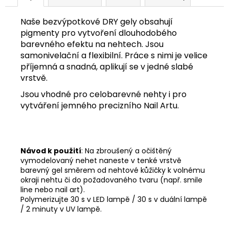
č
u
Naše bezvýpotkové DRY gely obsahují
j
pigmenty pro vytvoření dlouhodobého
e
barevného efektu na nehtech. Jsou
m
samonivelační a flexibilní. Práce s nimi je velice
e
příjemná a snadná, aplikují se v jedné slabé
vrstvě.
Jsou vhodné pro celobarevné nehty i pro
vytváření jemného precizního Nail Artu.
Návod k použití
: Na zbroušený a očištěný
vymodelovaný nehet naneste v tenké vrstvě
barevný gel směrem od nehtové kůžičky k volnému
okraji nehtu či do požadovaného tvaru (např. smile
line nebo nail art).
Polymerizujte 30 s v LED lampě / 30 s v duální lampě
/ 2 minuty v UV lampě.