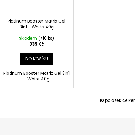
Platinum Booster Matrix Gel
3in1 - White 40g
Skladem
(>10 ks)
935 Kč
DO KOŠÍKU
Platinum Booster Matrix Gel 3in1
- White 40g
10
položek celk
O
v
l
á
d