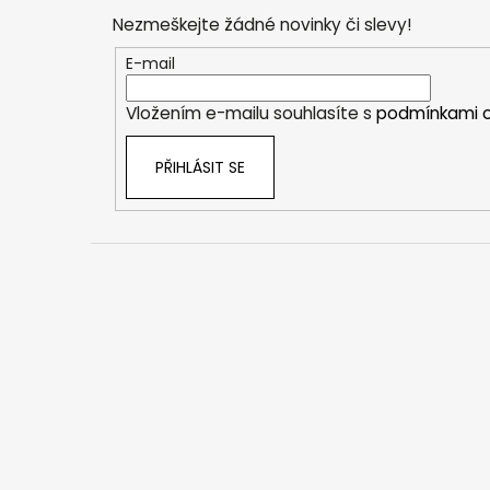
p
Nezmeškejte žádné novinky či slevy!
a
t
E-mail
í
Vložením e-mailu souhlasíte s
podmínkami o
PŘIHLÁSIT SE