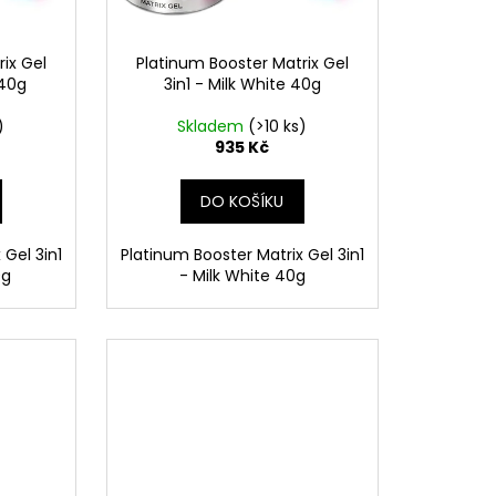
ix Gel
Platinum Booster Matrix Gel
 40g
3in1 - Milk White 40g
)
Skladem
(>10 ks)
935 Kč
DO KOŠÍKU
 Gel 3in1
Platinum Booster Matrix Gel 3in1
0g
- Milk White 40g