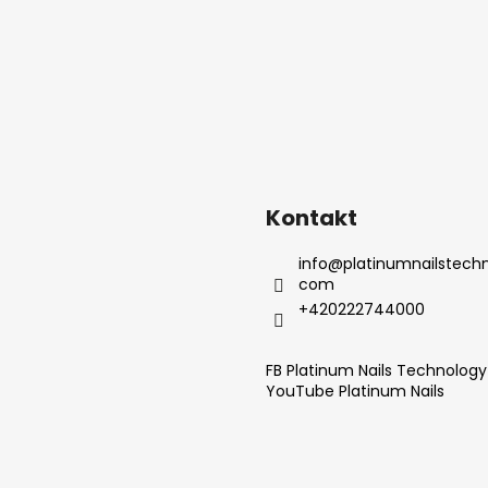
Kontakt
info
@
platinumnailstechn
com
+420222744000
FB Platinum Nails Technolog
YouTube Platinum Nails