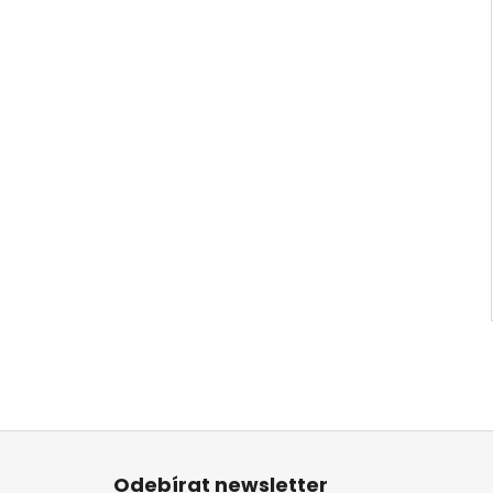
Z
á
Odebírat newsletter