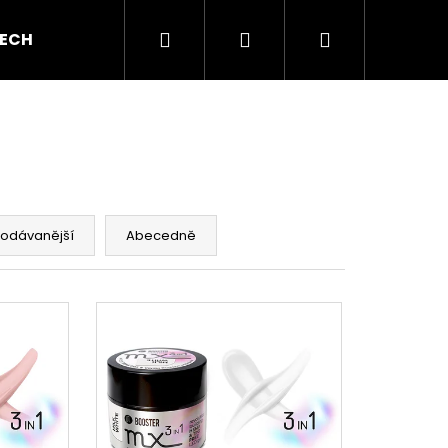
Hledat
Přihlášení
Nákupní
ECH GEL
BAREVNÉ GELY
AKRYL A AKRYGEL
košík
rodávanější
Abecedně