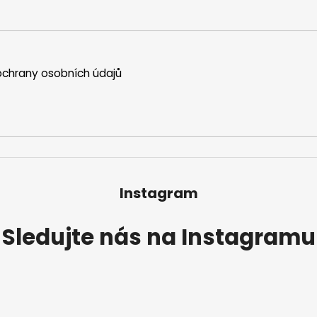
a
c
í
p
r
chrany osobních údajů
v
k
y
v
ý
p
i
s
Instagram
u
Sledujte nás na Instagramu