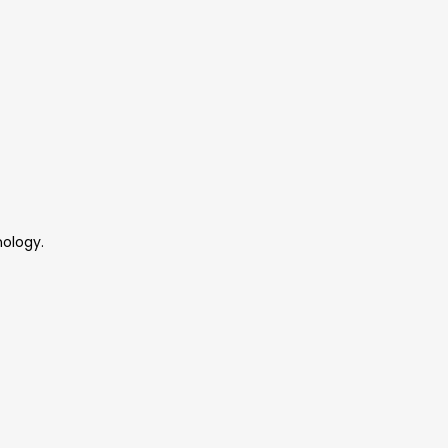
ology.
y