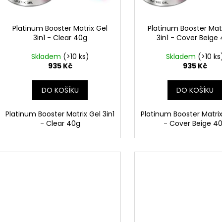
r
u
o
k
d
Platinum Booster Matrix Gel
Platinum Booster Matr
t
3in1 - Clear 40g
3in1 - Cover Beige
u
ů
k
Skladem
(>10 ks)
Skladem
(>10 ks
t
935 Kč
935 Kč
ů
DO KOŠÍKU
DO KOŠÍKU
Platinum Booster Matrix Gel 3in1
Platinum Booster Matrix
- Clear 40g
- Cover Beige 4