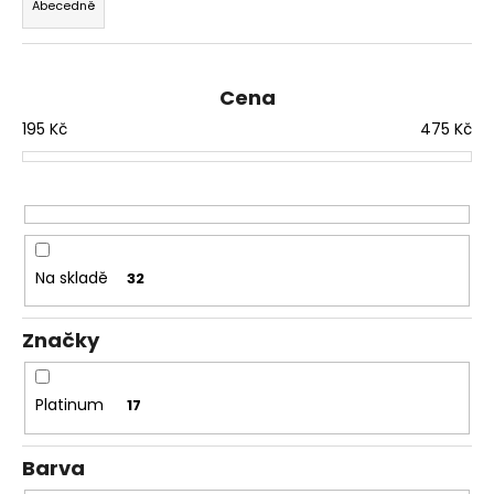
Abecedně
e
a
n
j
í
í
Cena
p
t
195
Kč
475
Kč
r
?
o
d
u
k
HLEDAT
t
Na skladě
32
ů
Značky
D
o
p
Platinum
17
o
r
Barva
u