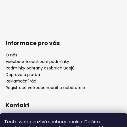
Informace pro vás
O nás
Všeobecné obchodní podmínky
Podmínky ochrany osobních údajů
Doprava a platba
Reklamační řád
Registrace velkoobchodního odběratele
Kontakt
info
@
platinumnailstechnology.com
Tento web používá soubory cookie. Dalším
+420222744000