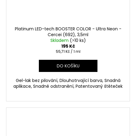
Platinum LED-tech BOOSTER COLOR - Ultra Neon -
Cercei (692), 3,5ml
Skladem
(>10 ks)
195 Kč
Měrná
55,71 Kč / 1 ml
cena:
DO KOŠÍKU
Gel-lak bez pilování, Dlouhotrvající barva, Snadná
aplikace, Snadné odstranění, Patentovaný štěteček