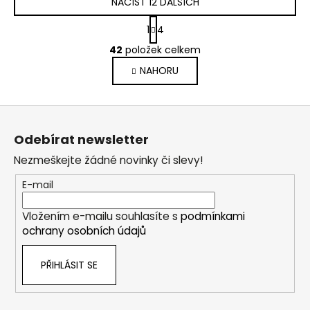
NAČÍST 12 DALŠÍCH
S
1
4
t
O
r
42
položek celkem
v
á
NAHORU
l
n
k
á
o
d
Z
v
a
á
á
c
Odebírat newsletter
n
p
í
í
Nezmeškejte žádné novinky či slevy!
p
a
r
t
E-mail
v
í
k
Vložením e-mailu souhlasíte s
podmínkami
y
ochrany osobních údajů
v
ý
PŘIHLÁSIT SE
p
i
s