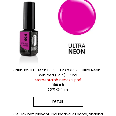
Platinum LED-tech BOOSTER COLOR - Ultra Neon -
Winifred (694), 3,5ml
Momentálně nedostupné
195 Kč
Měrná
55,71 Kč / 1 ml
cena:
DETAIL
Gel-lak bez pilování, Dlouhotrvající barva, Snadná