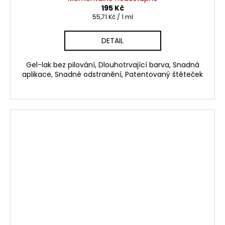
195 Kč
Měrná
55,71 Kč / 1 ml
cena:
DETAIL
Gel-lak bez pilování, Dlouhotrvající barva, Snadná
aplikace, Snadné odstranění, Patentovaný štěteček