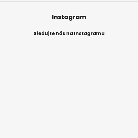
u
Instagram
Sledujte nás na Instagramu