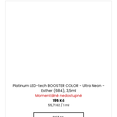
Platinum LED-tech BOOSTER COLOR - Ultra Neon -
Esther (684), 3,5ml
Momentálně nedostupné
195 Kč
Měrná
55,71 Kč / 1 ml
cena: