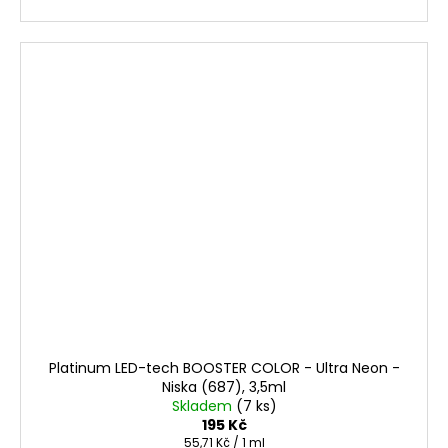
Platinum LED-tech BOOSTER COLOR - Ultra Neon -
Niska (687), 3,5ml
Skladem
(7 ks)
195 Kč
Měrná
55,71 Kč / 1 ml