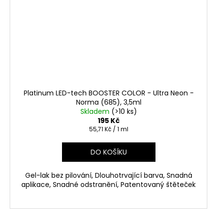
Platinum LED-tech BOOSTER COLOR - Ultra Neon -
Norma (685), 3,5ml
Skladem
(>10 ks)
195 Kč
Měrná
55,71 Kč / 1 ml
cena:
DO KOŠÍKU
Gel-lak bez pilování, Dlouhotrvající barva, Snadná
aplikace, Snadné odstranění, Patentovaný štěteček