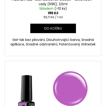
Lady (696), 3,5ml
Skladem
(>10 ks)
195 Kč
Měrná
55,71 Kč / 1 ml
cena:
DO KOŠÍKU
Gel-lak bez pilování, Dlouhotrvající barva, Snadná
aplikace, Snadné odstranění, Patentovaný štěteček