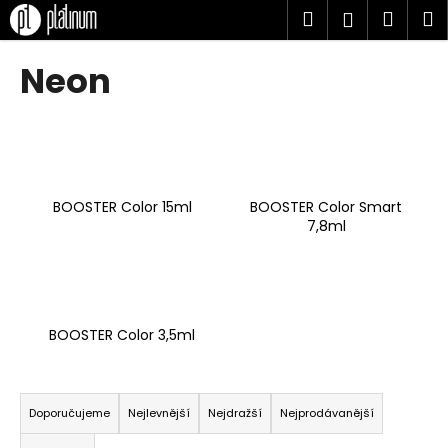
K
Přejít
Hledat
Náku
M
Přihlášen
na
o
obsah
Zpět
Zpět
košík
š
Neon
í
C
k
o
p
o
BOOSTER Color 15ml
BOOSTER Color Smart
t
7,8ml
ř
e
b
u
BOOSTER Color 3,5ml
j
e
Ř
t
a
Doporučujeme
Nejlevnější
Nejdražší
Nejprodávanější
e
z
n