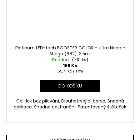
Platinum LED-tech BOOSTER COLOR - Ultra Neon -
Shego (682), 3,5ml
Skladem
(>10 ks)
195 Kč
Měrná
55,71 Kč / 1 ml
cena:
DO KOŠÍKU
Gel-lak bez pilování, Dlouhotrvající barva, Snadná
aplikace, Snadné odstranění, Patentovaný štěteček