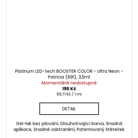
Platinum LED-tech BOOSTER COLOR - Ultra Neon -
Patricia (691), 3,5ml
Momentálně nedostupné
195 Kč
Měrná
55,71 Kč / 1 ml
cena:
DETAIL
Gel-lak bez pilování, Dlouhotrvající barva, Snadná
aplikace, Snadné odstranění, Patentovaný štěteček