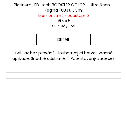
Platinum LED-tech BOOSTER COLOR - Ultra Neon -
Regina (683), 3,5ml
Momentálně nedostupné
195 Kč
Měrná
55,71 Kč / 1 ml
cena:
DETAIL
Gel-lak bez pilování, Dlouhotrvající barva, Snadná
aplikace, Snadné odstranění, Patentovaný štěteček