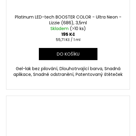
Platinum LED-tech BOOSTER COLOR - Ultra Neon -
Lizzie (686), 3,5ml
Skladem
(>10 ks)
195 Kč
Měrná
55,71 Kč / 1 ml
cena:
DO KOŠÍKU
Gel-lak bez pilování, Dlouhotrvající barva, Snadná
aplikace, Snadné odstranění, Patentovaný štěteček