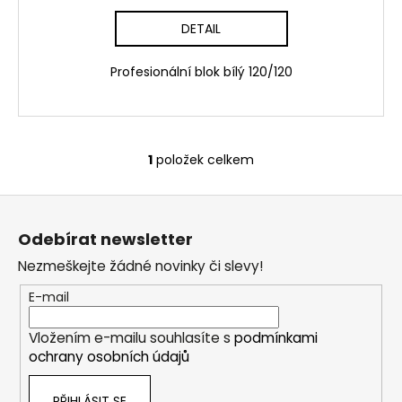
č
u
DETAIL
j
e
Profesionální blok bílý 120/120
m
e
1
položek celkem
O
v
Z
l
á
á
Odebírat newsletter
d
p
a
Nezmeškejte žádné novinky či slevy!
a
c
t
E-mail
í
í
p
Vložením e-mailu souhlasíte s
podmínkami
r
ochrany osobních údajů
v
k
PŘIHLÁSIT SE