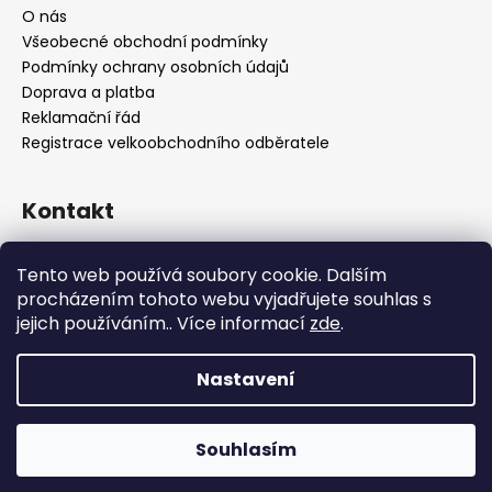
O nás
Všeobecné obchodní podmínky
Podmínky ochrany osobních údajů
Doprava a platba
Reklamační řád
Registrace velkoobchodního odběratele
Kontakt
info
@
platinumnailstechnology.com
Tento web používá soubory cookie. Dalším
+420222744000
procházením tohoto webu vyjadřujete souhlas s
jejich používáním.. Více informací
zde
.
FB Platinum Nails Technology
YouTube Platinum Nails
Nastavení
Copyright 2026
Platinum Nails Technology
. Všechna
Souhlasím
práva vyhrazena.