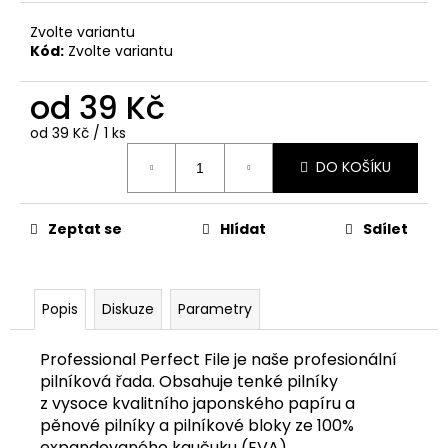
č
u
Zvolte variantu
j
Kód:
Zvolte variantu
e
m
od
39 Kč
e
Měrná
od 39 Kč / 1 ks
cena:
DO KOŠÍKU
Zeptat se
Hlídat
Sdílet
Popis
Diskuze
Parametry
Professional Perfect File je naše profesionální
pilníková řada. Obsahuje tenké pilníky
z vysoce kvalitního japonského papíru a
pěnové pilníky a pilníkové bloky ze 100%
expandovaného kaučuku (EVA).