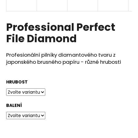
a
j
í
Professional Perfect
t
File Diamond
?
Profesionální pilníky diamantového tvaru z
japonského brusného papíru - různé hrubosti
HLEDAT
HRUBOST
D
o
BALENÍ
p
o
r
u