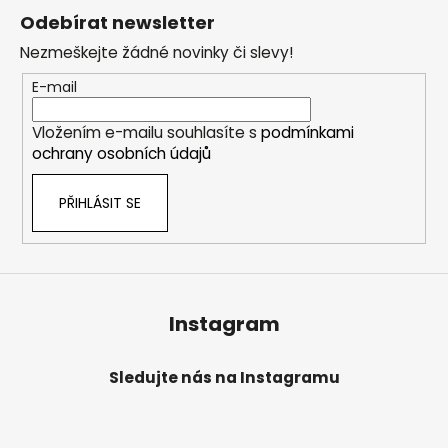
á
Odebírat newsletter
p
Nezmeškejte žádné novinky či slevy!
a
t
E-mail
í
Vložením e-mailu souhlasíte s
podmínkami
ochrany osobních údajů
PŘIHLÁSIT SE
Instagram
Sledujte nás na Instagramu