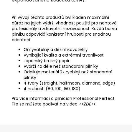
Při vývoji těchto produktů byl kladen maximální
důraz na jejich výdrž, vhodnost použití pro nehtové
profesionály a zdravotní nezávadnost. Každá barva
pilníku odpovídá konkrétní hrubosti pro snadnou
orientaci.
Omyvatelný a dezinfikovatelný
Vynikající kvalita a extrémní trvanlivost
Japonský brusný papír
Vydrží 4x déle než standardní pilníky
Odpiluje materiál 2x rychleji než standardní
pilníky
4 tvary (straight, halfmoon, diamond, edge)
4 hrubosti (80, 100, 150, 180)
Pro více informací o pilnících Professional Perfect
File se můžete podívat na video
>>ZDE<<
.
Z