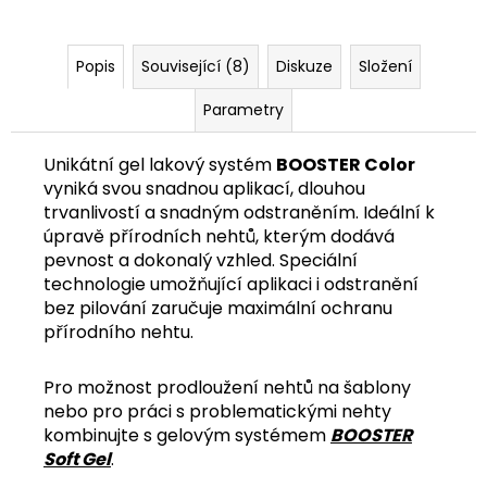
č
u
j
Popis
Související (8)
Diskuze
Složení
e
m
Parametry
e
Unikátní gel lakový systém
BOOSTER Color
vyniká svou snadnou aplikací, dlouhou
trvanlivostí a snadným odstraněním. Ideální k
úpravě přírodních nehtů, kterým dodává
pevnost a dokonalý vzhled. Speciální
technologie umožňující aplikaci i odstranění
bez pilování zaručuje maximální ochranu
přírodního nehtu.
Pro možnost prodloužení nehtů na šablony
nebo pro práci s problematickými nehty
kombinujte s gelovým systémem
BOOSTER
Soft Gel
.