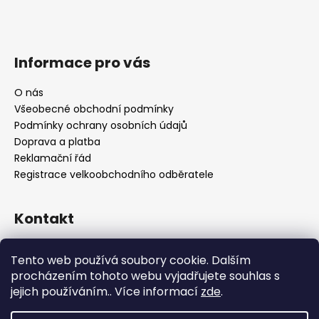
Informace pro vás
O nás
Všeobecné obchodní podmínky
Podmínky ochrany osobních údajů
Doprava a platba
Reklamační řád
Registrace velkoobchodního odběratele
Kontakt
info
@
platinumnailstechnology.com
Tento web používá soubory cookie. Dalším
+420222744000
procházením tohoto webu vyjadřujete souhlas s
jejich používáním.. Více informací
zde
.
FB Platinum Nails Technology
YouTube Platinum Nails