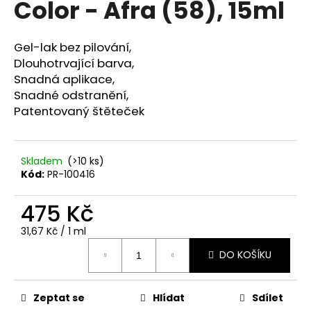
Color - Afra (58), 15ml
a
j
Gel-lak bez pilování,
í
Dlouhotrvající barva,
t
Snadná aplikace,
?
Snadné odstranění,
Patentovaný štěteček
Skladem
(>10 ks)
HLEDAT
Kód:
PR-100416
475 Kč
D
Měrná
31,67 Kč / 1 ml
o
cena:
p
DO KOŠÍKU
o
r
u
Zeptat se
Hlídat
Sdílet