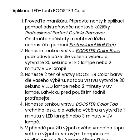
Aplikace LED-tech BOOSTER Color
Proveďte manikúru. Připravte nehty k aplikaci
pomocí odstraňovače nehtové kůžičky
Professional Perfect Cuticle Remover
.
Odstraňte nečistoty a nehtové lůžko
odmastěte pomocí
Professional Nail Prep
.
Naneste tenkou vrstvu
BOOSTER Color Base
podkladové báze dle vašeho výběru a
vytvrďte 30 sekund v LED lampě nebo 2
minuty v UV lampě.
Naneste 2 tenké vrstvy BOOSTER Color barvy
dle vašeho výběru. Každou vrstvu vytvrďte 30
sekund v LED lampě nebo 2 minuty v UV
lampě. Lahvičku před použitím řádně
protřepejte.
Naneste tenkou vrstvu
BOOSTER Color Top
vrchního lesku dle vašeho výběru a vytvrďte 1
minutu v LED lampě nebo 3 minuty v UV
lampě.
V případě použití výpotkového vrchního topu,
setřete výpotek vatovým tampónkem
navlhčeným v
Professional Extra Shine