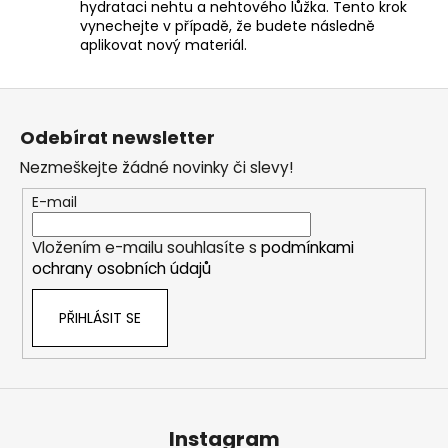
hydrataci nehtu a nehtového lůžka. Tento krok
vynechejte v případě, že budete následně
aplikovat nový materiál.
Z
á
Odebírat newsletter
p
Nezmeškejte žádné novinky či slevy!
a
t
E-mail
í
Vložením e-mailu souhlasíte s
podmínkami
ochrany osobních údajů
PŘIHLÁSIT SE
Instagram