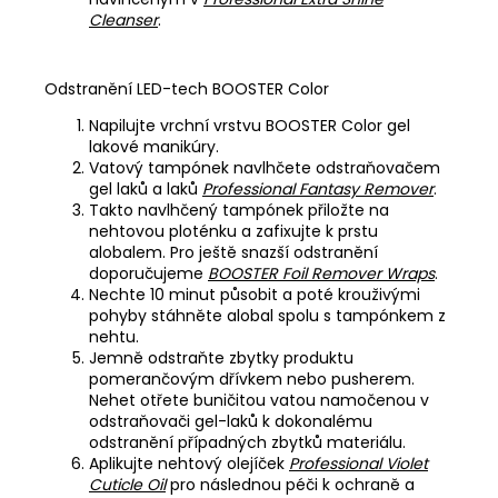
Cleanser
.
Odstranění LED-tech BOOSTER Color
Napilujte vrchní vrstvu BOOSTER Color gel
lakové manikúry.
Vatový tampónek navlhčete odstraňovačem
gel laků a laků
Professional Fantasy Remover
.
Takto navlhčený tampónek přiložte na
nehtovou ploténku a zafixujte k prstu
alobalem. Pro ještě snazší odstranění
doporučujeme
BOOSTER Foil Remover Wraps
.
Nechte 10 minut působit a poté krouživými
pohyby stáhněte alobal spolu s tampónkem z
nehtu.
Jemně odstraňte zbytky produktu
pomerančovým dřívkem nebo pusherem.
Nehet otřete buničitou vatou namočenou v
odstraňovači gel-laků k dokonalému
odstranění případných zbytků materiálu.
Aplikujte nehtový olejíček
Professional Violet
Cuticle Oil
pro následnou péči k ochraně a