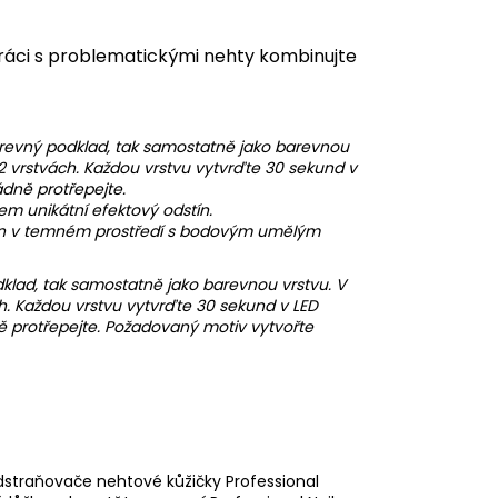
ráci s problematickými nehty kombinujte
arevný podklad, tak samostatně jako barevnou
2 vrstvách. Každou vrstvu vytvrďte 30 sekund v
dně protřepejte.
 unikátní efektový odstín.
n v temném prostředí s bodovým umělým
klad, tak samostatně jako barevnou vrstvu. V
h. Každou vrstvu vytvrďte 30 sekund v LED
ě protřepejte. Požadovaný motiv vytvořte
odstraňovače nehtové kůžičky
Professional