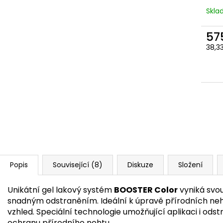
Skl
57
Měr
38,33
cena
Popis
Související (8)
Diskuze
Složení
Unikátní gel lakový systém
BOOSTER Color
vyniká svou
snadným odstraněním. Ideální k úpravě přírodních ne
vzhled. Speciální technologie umožňující aplikaci i ods
ochranu přírodního nehtu.