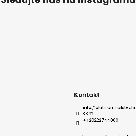
Kontakt
info
@
platinumnailstechn
com
+420222744000