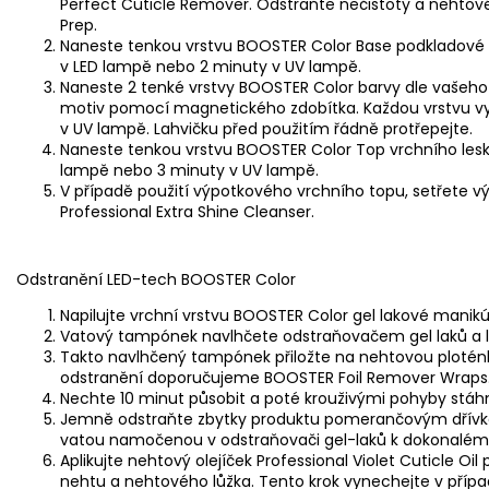
Perfect Cuticle Remover
. Odstraňte nečistoty a nehto
Prep
.
Naneste tenkou vrstvu
BOOSTER Color Base
podkladové 
v LED lampě nebo 2 minuty v UV lampě.
Naneste 2 tenké vrstvy BOOSTER Color barvy dle vašeho
motiv pomocí
magnetického zdobítka
. Každou vrstvu 
v UV lampě. Lahvičku před použitím řádně protřepejte.
Naneste tenkou vrstvu
BOOSTER Color Top
vrchního lesk
lampě nebo 3 minuty v UV lampě.
V případě použití výpotkového vrchního topu, setřet
Professional Extra Shine Cleanser
.
Odstranění LED-tech BOOSTER Color
Napilujte vrchní vrstvu BOOSTER Color gel lakové manikú
Vatový tampónek navlhčete odstraňovačem gel laků a 
Takto navlhčený tampónek přiložte na nehtovou ploténku 
odstranění doporučujeme
BOOSTER Foil Remover Wraps
Nechte 10 minut působit a poté krouživými pohyby stáh
Jemně odstraňte zbytky produktu pomerančovým dřívk
vatou namočenou v odstraňovači gel-laků k dokonalému
Aplikujte nehtový olejíček
Professional Violet Cuticle Oil
p
nehtu a nehtového lůžka. Tento krok vynechejte v přípa