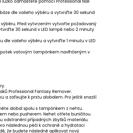
vé lůžko odmastěte pomocí
Professional Nail
báze dle vašeho výběru a vytvrďte 30 sekund
 výběru. Před vytvrzením vytvořte požadovaný
vytvrďte 30 sekund v LED lampě nebo 2 minuty
u dle vašeho výběru a vytvrďte 1 minutu v LED
e výpotek vatovým tampónkem navlhčeným v
ry.
laků
Professional Fantasy Remover
.
a zafixujte k prstu alobalem. Pro ještě snazší
.
něte alobal spolu s tampónkem z nehtu.
em nebo pusherem. Nehet otřete buničitou
 odstranění případných zbytků materiálu.
ro následnou péči k ochraně a hydrataci
dě, že budete následně aplikovat nový