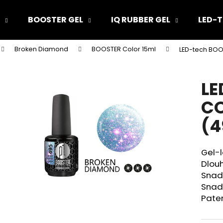
BOOSTER GEL
IQ RUBBER GEL
LED-T
Broken Diamond
BOOSTER Color 15ml
LED-tech BOO
Co potřebujete najít?
LE
HLEDAT
CO
(4
Doporučujeme
Gel-l
Dlouh
Snad
Snad
Pate