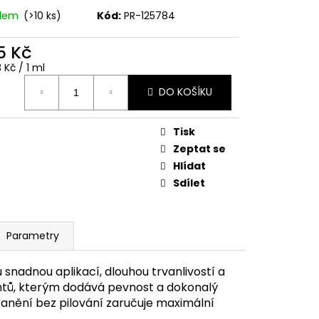
adem
(>10 ks)
Kód:
PR-125784
5 Kč
ná
 Kč / 1 ml
:
DO KOŠÍKU
Tisk
Zeptat se
Hlídat
Sdílet
Parametry
 snadnou aplikací, dlouhou trvanlivostí a
htů, kterým dodává pevnost a dokonalý
tranění bez pilování zaručuje maximální