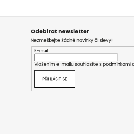
Z
á
Odebírat newsletter
p
Nezmeškejte žádné novinky či slevy!
a
t
E-mail
í
Vložením e-mailu souhlasíte s
podmínkami o
PŘIHLÁSIT SE