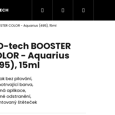
Hledat
Přihlášení
Nákupní
ECH GEL
BAREVNÉ GELY
AKRYL A AKRYGEL
STER COLOR - Aquarius (495), 15ml
košík
D-tech BOOSTER
LOR - Aquarius
95), 15ml
ak bez pilování,
otrvající barva,
ná aplikace,
né odstranění,
ntovaný štěteček