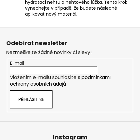
hydrataci nehtu a nehtového lůžka. Tento krok
vynechejte v případě, že budete následně
aplikovat nový materiál.
Z
á
Odebírat newsletter
p
Nezmeškejte žádné novinky či slevy!
a
t
E-mail
í
Vložením e-mailu souhlasíte s
podmínkami
ochrany osobních údajů
PŘIHLÁSIT SE
Instagram