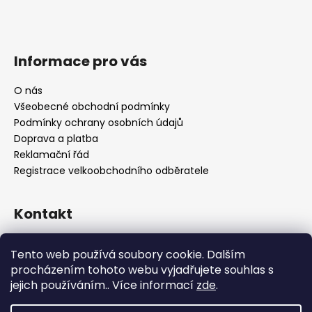
Informace pro vás
O nás
Všeobecné obchodní podmínky
Podmínky ochrany osobních údajů
Doprava a platba
Reklamační řád
Registrace velkoobchodního odběratele
Kontakt
info
@
platinumnailstechnology.com
Tento web používá soubory cookie. Dalším
+420222744000
procházením tohoto webu vyjadřujete souhlas s
jejich používáním.. Více informací
zde
.
FB Platinum Nails Technology
YouTube Platinum Nails