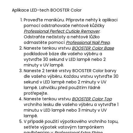
Aplikace LED-tech BOOSTER Color
Proveďte manikúru. Připravte nehty k aplikaci
pomocí odstraňovače nehtové kůžičky
Professional Perfect Cuticle Remover
.
Odstraňte nečistoty a nehtové lůžko
odmastěte pomocí
Professional Nail Prep
.
Naneste tenkou vrstvu
BOOSTER Color Base
podkladové báze dle vašeho výběru a
vytvrďte 30 sekund v LED lampě nebo 2
minuty v UV lampě.
Naneste 2 tenké vrstvy BOOSTER Color barvy
dle vašeho výběru. Každou vrstvu vytvrďte 30
sekund v LED lampě nebo 2 minuty v UV
lampě. Lahvičku před použitím řádně
protřepejte.
Naneste tenkou vrstvu
BOOSTER Color Top
vrchního lesku dle vašeho výběru a vytvrďte 1
minutu v LED lampě nebo 3 minuty v UV
lampě.
V případě použití výpotkového vrchního topu,
setřete výpotek vatovým tampónkem
navlhčeným v
Professional Extra Shine