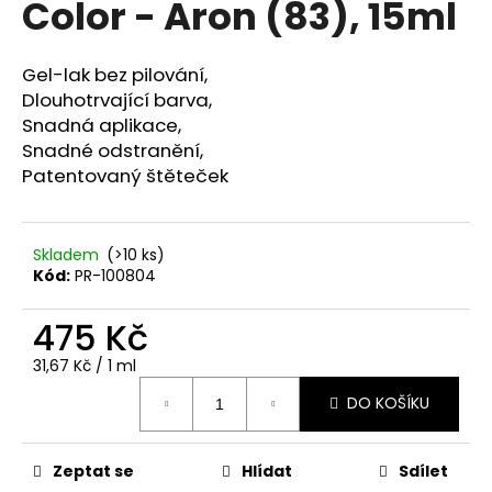
Color - Aron (83), 15ml
a
j
Gel-lak bez pilování,
í
Dlouhotrvající barva,
t
Snadná aplikace,
?
Snadné odstranění,
Patentovaný štěteček
Skladem
(>10 ks)
HLEDAT
Kód:
PR-100804
475 Kč
D
Měrná
31,67 Kč / 1 ml
o
cena:
p
DO KOŠÍKU
o
r
u
Zeptat se
Hlídat
Sdílet