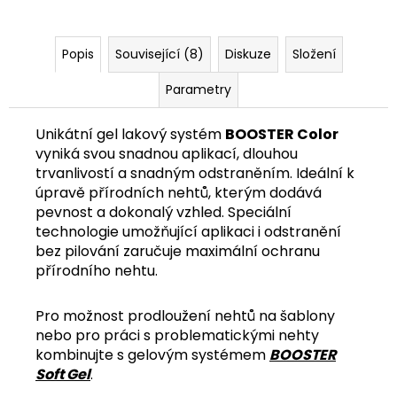
č
u
j
Popis
Související (8)
Diskuze
Složení
e
m
Parametry
e
Unikátní gel lakový systém
BOOSTER Color
vyniká svou snadnou aplikací, dlouhou
trvanlivostí a snadným odstraněním. Ideální k
úpravě přírodních nehtů, kterým dodává
pevnost a dokonalý vzhled. Speciální
technologie umožňující aplikaci i odstranění
bez pilování zaručuje maximální ochranu
přírodního nehtu.
Pro možnost prodloužení nehtů na šablony
nebo pro práci s problematickými nehty
kombinujte s gelovým systémem
BOOSTER
Soft Gel
.