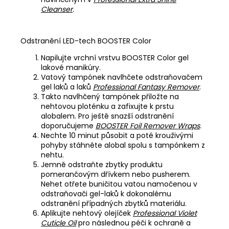
Cleanser
.
Odstranění LED-tech BOOSTER Color
Napilujte vrchní vrstvu BOOSTER Color gel
lakové manikúry.
Vatový tampónek navlhčete odstraňovačem
gel laků a laků
Professional Fantasy Remover
.
Takto navlhčený tampónek přiložte na
nehtovou ploténku a zafixujte k prstu
alobalem. Pro ještě snazší odstranění
doporučujeme
BOOSTER Foil Remover Wraps
.
Nechte 10 minut působit a poté krouživými
pohyby stáhněte alobal spolu s tampónkem z
nehtu.
Jemně odstraňte zbytky produktu
pomerančovým dřívkem nebo pusherem.
Nehet otřete buničitou vatou namočenou v
odstraňovači gel-laků k dokonalému
odstranění případných zbytků materiálu.
Aplikujte nehtový olejíček
Professional Violet
Cuticle Oil
pro následnou péči k ochraně a