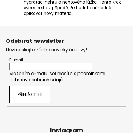
hydrataci nehtu a nehtového lůžka. Tento krok
vynechejte v případě, že budete následně
aplikovat nový materiál.
Z
á
Odebírat newsletter
p
Nezmeškejte žádné novinky či slevy!
a
t
E-mail
í
Vložením e-mailu souhlasíte s
podmínkami
ochrany osobních údajů
PŘIHLÁSIT SE
Instagram