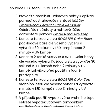
Aplikace LED-tech BOOSTER Color
Proveďte manikúru. Připravte nehty k aplikaci
pomocí odstraňovače nehtové kůžičky
Professional Perfect Cuticle Remover
.
Odstraňte nečistoty a nehtové lůžko
odmastěte pomocí
Professional Nail Prep
.
Naneste tenkou vrstvu
BOOSTER Color Base
podkladové báze dle vašeho výběru a
vytvrďte 30 sekund v LED lampě nebo 2
minuty v UV lampě.
Naneste 2 tenké vrstvy BOOSTER Color barvy
dle vašeho výběru. Každou vrstvu vytvrďte 30
sekund v LED lampě nebo 2 minuty v UV
lampě. Lahvičku před použitím řádně
protřepejte.
Naneste tenkou vrstvu
BOOSTER Color Top
vrchního lesku dle vašeho výběru a vytvrďte 1
minutu v LED lampě nebo 3 minuty v UV
lampě.
V případě použití výpotkového vrchního topu,
setřete výpotek vatovým tampónkem
navlhčeným v
Professional Extra Shine