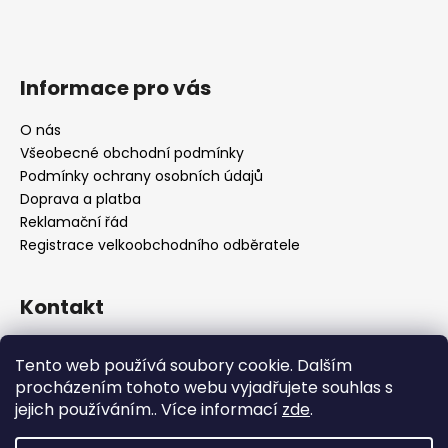
Informace pro vás
O nás
Všeobecné obchodní podmínky
Podmínky ochrany osobních údajů
Doprava a platba
Reklamační řád
Registrace velkoobchodního odběratele
Kontakt
info
@
platinumnailstechnology.com
Tento web používá soubory cookie. Dalším
+420222744000
procházením tohoto webu vyjadřujete souhlas s
jejich používáním.. Více informací
zde
.
FB Platinum Nails Technology
YouTube Platinum Nails