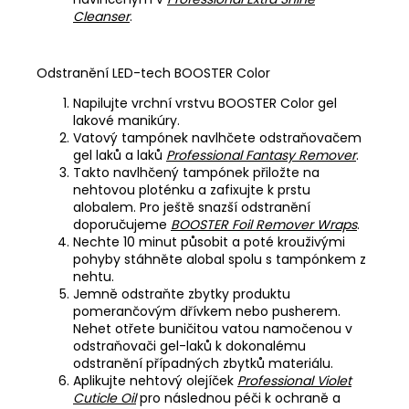
Cleanser
.
Odstranění LED-tech BOOSTER Color
Napilujte vrchní vrstvu BOOSTER Color gel
lakové manikúry.
Vatový tampónek navlhčete odstraňovačem
gel laků a laků
Professional Fantasy Remover
.
Takto navlhčený tampónek přiložte na
nehtovou ploténku a zafixujte k prstu
alobalem. Pro ještě snazší odstranění
doporučujeme
BOOSTER Foil Remover Wraps
.
Nechte 10 minut působit a poté krouživými
pohyby stáhněte alobal spolu s tampónkem z
nehtu.
Jemně odstraňte zbytky produktu
pomerančovým dřívkem nebo pusherem.
Nehet otřete buničitou vatou namočenou v
odstraňovači gel-laků k dokonalému
odstranění případných zbytků materiálu.
Aplikujte nehtový olejíček
Professional Violet
Cuticle Oil
pro následnou péči k ochraně a