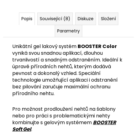
č
u
j
Popis
Související (8)
Diskuze
Složení
e
m
Parametry
e
Unikátní gel lakový systém
BOOSTER Color
vyniká svou snadnou aplikací, dlouhou
trvanlivostí a snadným odstraněním. Ideální k
úpravě přírodních nehtů, kterým dodává
pevnost a dokonalý vzhled. Speciální
technologie umožňující aplikaci i odstranění
bez pilování zaručuje maximální ochranu
přírodního nehtu.
Pro možnost prodloužení nehtů na šablony
nebo pro práci s problematickými nehty
kombinujte s gelovým systémem
BOOSTER
Soft Gel
.