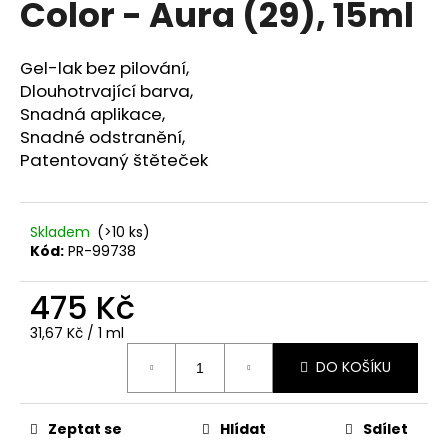
Color - Aura (29), 15ml
a
j
Gel-lak bez pilování,
í
Dlouhotrvající barva,
t
Snadná aplikace,
?
Snadné odstranění,
Patentovaný štěteček
Skladem
(>10 ks)
HLEDAT
Kód:
PR-99738
475 Kč
D
Měrná
31,67 Kč / 1 ml
o
cena:
p
DO KOŠÍKU
o
r
u
Zeptat se
Hlídat
Sdílet