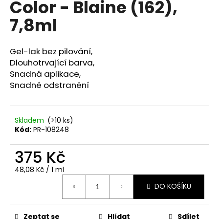
Color - Blaine (162),
a
7,8ml
j
í
t
Gel-lak bez pilování,
?
Dlouhotrvající barva,
Snadná aplikace,
Snadné odstranění
HLEDAT
Skladem
(>10 ks)
Kód:
PR-108248
375 Kč
D
o
Měrná
48,08 Kč / 1 ml
p
cena:
DO KOŠÍKU
o
r
u
Zeptat se
Hlídat
Sdílet