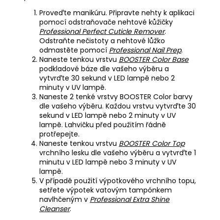
Proveďte manikúru. Připravte nehty k aplikaci
pomocí odstraňovače nehtové kůžičky
Professional Perfect Cuticle Remover
.
Odstraňte nečistoty a nehtové lůžko
odmastěte pomocí
Professional Nail Prep
.
Naneste tenkou vrstvu
BOOSTER Color Base
podkladové báze dle vašeho výběru a
vytvrďte 30 sekund v LED lampě nebo 2
minuty v UV lampě.
Naneste 2 tenké vrstvy BOOSTER Color barvy
dle vašeho výběru. Každou vrstvu vytvrďte 30
sekund v LED lampě nebo 2 minuty v UV
lampě. Lahvičku před použitím řádně
protřepejte.
Naneste tenkou vrstvu
BOOSTER Color Top
vrchního lesku dle vašeho výběru a vytvrďte 1
minutu v LED lampě nebo 3 minuty v UV
lampě.
V případě použití výpotkového vrchního topu,
setřete výpotek vatovým tampónkem
navlhčeným v
Professional Extra Shine
Cleanser
.