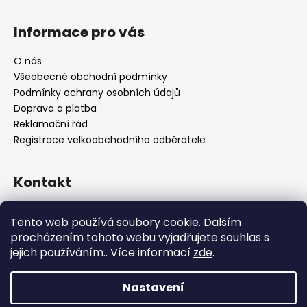
Informace pro vás
O nás
Všeobecné obchodní podmínky
Podmínky ochrany osobních údajů
Doprava a platba
Reklamační řád
Registrace velkoobchodního odběratele
Kontakt
info
@
platinumnailstechnology.com
Tento web používá soubory cookie. Dalším
+420222744000
procházením tohoto webu vyjadřujete souhlas s
jejich používáním.. Více informací
zde
.
FB Platinum Nails Technology
YouTube Platinum Nails
Nastavení