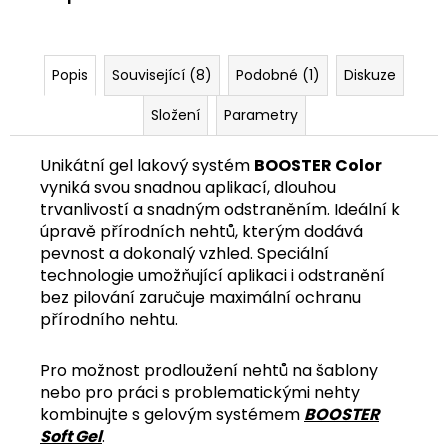
č
u
j
e
Popis
Související (8)
Podobné (1)
Diskuze
m
e
Složení
Parametry
Unikátní gel lakový systém
BOOSTER Color
vyniká svou snadnou aplikací, dlouhou
trvanlivostí a snadným odstraněním. Ideální k
úpravě přírodních nehtů, kterým dodává
pevnost a dokonalý vzhled. Speciální
technologie umožňující aplikaci i odstranění
bez pilování zaručuje maximální ochranu
přírodního nehtu.
Pro možnost prodloužení nehtů na šablony
nebo pro práci s problematickými nehty
kombinujte s gelovým systémem
BOOSTER
Soft Gel
.