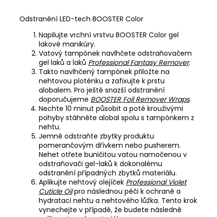
Odstranění LED-tech BOOSTER Color
Napilujte vrchní vrstvu BOOSTER Color gel
lakové manikúry.
Vatový tampónek navlhčete odstraňovačem
gel laků a laků
Professional Fantasy Remover
.
Takto navlhčený tampónek přiložte na
nehtovou ploténku a zafixujte k prstu
alobalem. Pro ještě snazší odstranění
doporučujeme
BOOSTER Foil Remover Wraps
.
Nechte 10 minut působit a poté krouživými
pohyby stáhněte alobal spolu s tampónkem z
nehtu.
Jemně odstraňte zbytky produktu
pomerančovým dřívkem nebo pusherem.
Nehet otřete buničitou vatou namočenou v
odstraňovači gel-laků k dokonalému
odstranění případných zbytků materiálu.
Aplikujte nehtový olejíček
Professional Violet
Cuticle Oil
pro následnou péči k ochraně a
hydrataci nehtu a nehtového lůžka. Tento krok
vynechejte v případě, že budete následně