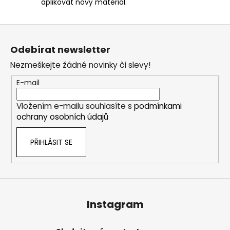
aplikovat nový materiál.
Z
á
Odebírat newsletter
p
Nezmeškejte žádné novinky či slevy!
a
t
E-mail
í
Vložením e-mailu souhlasíte s
podmínkami
ochrany osobních údajů
PŘIHLÁSIT SE
Instagram