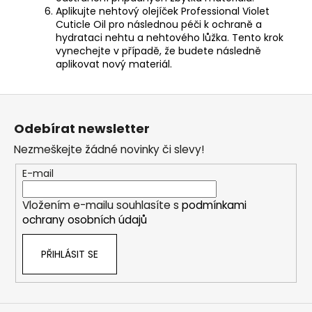
Aplikujte nehtový olejíček
Professional Violet
Cuticle Oil
pro následnou péči k ochraně a
hydrataci nehtu a nehtového lůžka. Tento krok
vynechejte v případě, že budete následně
aplikovat nový materiál.
Z
á
Odebírat newsletter
p
Nezmeškejte žádné novinky či slevy!
a
t
E-mail
í
Vložením e-mailu souhlasíte s
podmínkami
ochrany osobních údajů
PŘIHLÁSIT SE