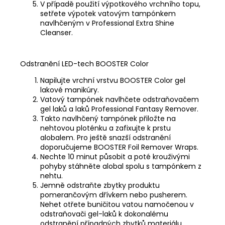
V případě použití výpotkového vrchního topu,
setřete výpotek vatovým tampónkem
navlhčeným v
Professional Extra Shine
Cleanser
.
Odstranění LED-tech BOOSTER Color
Napilujte vrchní vrstvu BOOSTER Color gel
lakové manikúry.
Vatový tampónek navlhčete odstraňovačem
gel laků a laků
Professional Fantasy Remover
.
Takto navlhčený tampónek přiložte na
nehtovou ploténku a zafixujte k prstu
alobalem. Pro ještě snazší odstranění
doporučujeme
BOOSTER Foil Remover Wraps
.
Nechte 10 minut působit a poté krouživými
pohyby stáhněte alobal spolu s tampónkem z
nehtu.
Jemně odstraňte zbytky produktu
pomerančovým dřívkem nebo pusherem.
Nehet otřete buničitou vatou namočenou v
odstraňovači gel-laků k dokonalému
odstranění případných zbytků materiálu.