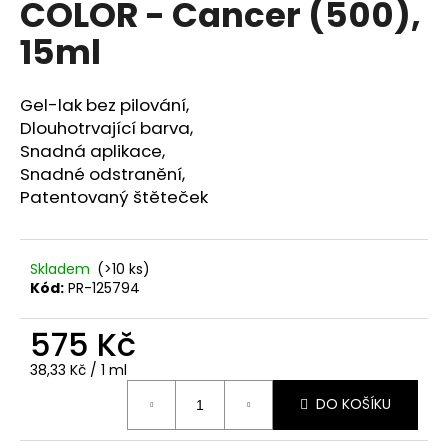
COLOR - Cancer (500),
a
15ml
j
í
t
Gel-lak bez pilování,
?
Dlouhotrvající barva,
Snadná aplikace,
Snadné odstranění,
Patentovaný štěteček
HLEDAT
Skladem
(>10 ks)
Kód:
PR-125794
D
575 Kč
o
p
Měrná
38,33 Kč / 1 ml
o
cena:
r
DO KOŠÍKU
u