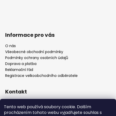
Informace pro vás
O nás
Všeobecné obchodní podmínky
Podmínky ochrany osobních údajů
Doprava a platba
Reklamační řád
Registrace velkoobchodního odběratele
Kontakt
info
@
platinumnailstechnology.com
Tento web používá soubory cookie. Dalším
+420222744000
procházením tohoto webu vyjadřujete souhlas s