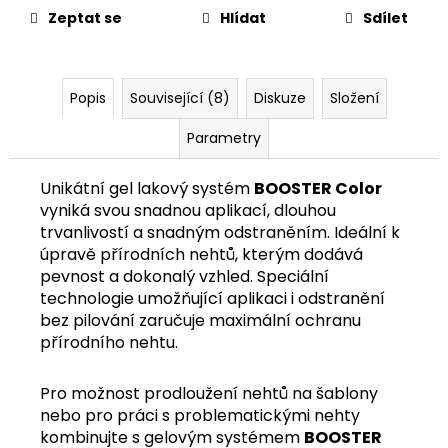
č
Zeptat se
Hlídat
Sdílet
u
j
e
m
Popis
Související (8)
Diskuze
Složení
e
Parametry
Unikátní gel lakový systém
BOOSTER Color
vyniká svou snadnou aplikací, dlouhou
trvanlivostí a snadným odstraněním. Ideální k
úpravě přírodních nehtů, kterým dodává
pevnost a dokonalý vzhled. Speciální
technologie umožňující aplikaci i odstranění
bez pilování zaručuje maximální ochranu
přírodního nehtu.
Pro možnost prodloužení nehtů na šablony
nebo pro práci s problematickými nehty
kombinujte s gelovým systémem
BOOSTER