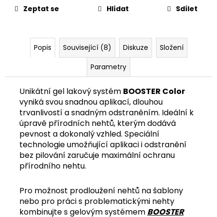
č
Zeptat se
Hlídat
Sdílet
u
j
e
m
Popis
Související (8)
Diskuze
Složení
e
Parametry
Unikátní gel lakový systém
BOOSTER Color
vyniká svou snadnou aplikací, dlouhou
trvanlivostí a snadným odstraněním. Ideální k
úpravě přírodních nehtů, kterým dodává
pevnost a dokonalý vzhled. Speciální
technologie umožňující aplikaci i odstranění
bez pilování zaručuje maximální ochranu
přírodního nehtu.
Pro možnost prodloužení nehtů na šablony
nebo pro práci s problematickými nehty
kombinujte s gelovým systémem
BOOSTER