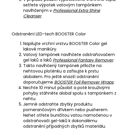
setřete výpotek vatovým tampónkem
navlhčeným v
Professional Extra Shine
Cleanser
.
Odstranění LED-tech BOOSTER Color
Napilujte vrchní vrstvu BOOSTER Color gel
lakové manikúry.
Vatový tampónek navlhčete odstraňovačem
gel laků a laků
Professional Fantasy Remover
.
Takto navlhčený tampónek přiložte na
nehtovou ploténku a zafixujte k prstu
alobalem. Pro ještě snazší odstranění
doporučujeme
BOOSTER Foil Remover Wraps
.
Nechte 10 minut působit a poté krouživými
pohyby stáhněte alobal spolu s tampónkem z
nehtu.
Jemně odstraňte zbytky produktu
pomerančovým dřívkem nebo pusherem.
Nehet otřete buničitou vatou namočenou v
odstraňovači gel-laků k dokonalému
odstranění případných zbytků materiálu.