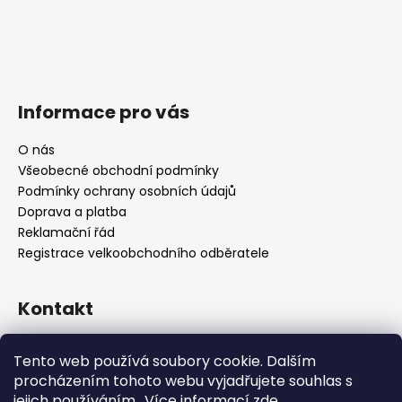
Informace pro vás
O nás
Všeobecné obchodní podmínky
Podmínky ochrany osobních údajů
Doprava a platba
Reklamační řád
Registrace velkoobchodního odběratele
Kontakt
info
@
platinumnailstechnology.com
Tento web používá soubory cookie. Dalším
+420222744000
procházením tohoto webu vyjadřujete souhlas s
jejich používáním.. Více informací
zde
.