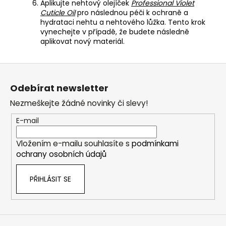
Aplikujte nehtový olejíček
Professional Violet
Cuticle Oil
pro následnou péči k ochraně a
hydrataci nehtu a nehtového lůžka. Tento krok
vynechejte v případě, že budete následně
aplikovat nový materiál.
Z
á
Odebírat newsletter
p
Nezmeškejte žádné novinky či slevy!
a
t
E-mail
í
Vložením e-mailu souhlasíte s
podmínkami
ochrany osobních údajů
PŘIHLÁSIT SE