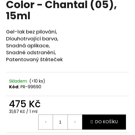
Color - Chantal (05),
a
15ml
j
í
t
Gel-lak bez pilování,
?
Dlouhotrvající barva,
Snadná aplikace,
Snadné odstranění,
Patentovaný štěteček
HLEDAT
Skladem
(>10 ks)
Kód:
PR-99690
D
475 Kč
o
p
Měrná
31,67 Kč / 1 ml
o
cena:
r
DO KOŠÍKU
u