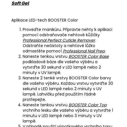
Soft Gel
.
Aplikace LED-tech BOOSTER Color
Proveďte manikúru. Připravte nehty k aplikaci
pomocí odstraňovače nehtové kůžičky
Professional Perfect Cuticle Remover
.
Odstraňte nečistoty a nehtové lůžko
odmastěte pomocí
Professional Nail Prep
.
Naneste tenkou vrstvu
BOOSTER Color Base
podkladové báze dle vašeho výběru a
vytvrďte 30 sekund v LED lampě nebo 2
minuty v UV lampě.
Naneste 2 tenké vrstvy BOOSTER Color barvy
dle vašeho výběru. Každou vrstvu vytvrďte 30
sekund v LED lampě nebo 2 minuty v UV
lampě. Lahvičku před použitím řádně
protřepejte.
Naneste tenkou vrstvu
BOOSTER Color Top
vrchního lesku dle vašeho výběru a vytvrďte 1
minutu v LED lampě nebo 3 minuty v UV
lampě.
V případě použití výpotkového vrchního topu,