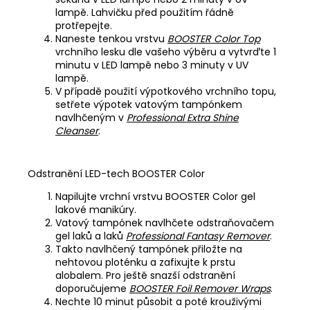
lampě. Lahvičku před použitím řádně
protřepejte.
Naneste tenkou vrstvu
BOOSTER Color Top
vrchního lesku dle vašeho výběru a vytvrďte 1
minutu v LED lampě nebo 3 minuty v UV
lampě.
V případě použití výpotkového vrchního topu,
setřete výpotek vatovým tampónkem
navlhčeným v
Professional Extra Shine
Cleanser
.
Odstranění LED-tech BOOSTER Color
Napilujte vrchní vrstvu BOOSTER Color gel
lakové manikúry.
Vatový tampónek navlhčete odstraňovačem
gel laků a laků
Professional Fantasy Remover
.
Takto navlhčený tampónek přiložte na
nehtovou ploténku a zafixujte k prstu
alobalem. Pro ještě snazší odstranění
doporučujeme
BOOSTER Foil Remover Wraps
.
Nechte 10 minut působit a poté krouživými