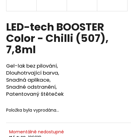
a
j
í
LED-tech BOOSTER
t
Color - Chilli (507),
?
7,8ml
Gel-lak bez pilování,
HLEDAT
Dlouhotrvající barva,
Snadná aplikace,
Snadné odstranění,
Patentovaný štěteček
D
o
p
Položka byla vyprodána…
o
r
u
Momentálně nedostupné