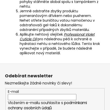
pohyby stáhněte alobal spolu s tampónkem z
nehtu.
Jemně odstraňte zbytky produktu
pomerančovým dřívkem nebo pusherem.
Nehet otřete buničitou vatou namočenou v
odstraňovači gel-laků k dokonalému
odstranění případných zbytků materiálu.
Aplikujte nehtový olejíček
Professional Violet
Cuticle Oil
pro následnou péči k ochraně a
hydrataci nehtu a nehtového lůžka. Tento krok
vynechejte v případě, že budete následně
aplikovat nový materiál.
Z
á
Odebírat newsletter
p
Nezmeškejte žádné novinky či slevy!
a
t
E-mail
í
Vložením e-mailu souhlasíte s
podmínkami
ochrany osobních údajů