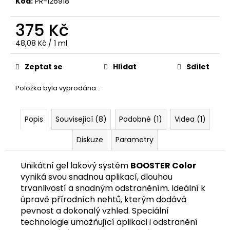
č
Kód:
PR-126918
u
j
375 Kč
e
Měrná
48,08 Kč / 1 ml
m
cena:
e
Zeptat se
Hlídat
Sdílet
Položka byla vyprodána…
Popis
Související (8)
Podobné (1)
Videa (1)
Diskuze
Parametry
Unikátní gel lakový systém
BOOSTER Color
vyniká svou snadnou aplikací, dlouhou
trvanlivostí a snadným odstraněním. Ideální k
úpravě přírodních nehtů, kterým dodává
pevnost a dokonalý vzhled. Speciální
technologie umožňující aplikaci i odstranění