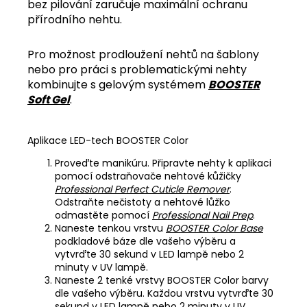
bez pilování zaručuje maximální ochranu
přírodního nehtu.
Pro možnost prodloužení nehtů na šablony
nebo pro práci s problematickými nehty
kombinujte s gelovým systémem
BOOSTER
Soft Gel
.
Aplikace LED-tech BOOSTER Color
Proveďte manikúru. Připravte nehty k aplikaci
pomocí odstraňovače nehtové kůžičky
Professional Perfect Cuticle Remover
.
Odstraňte nečistoty a nehtové lůžko
odmastěte pomocí
Professional Nail Prep
.
Naneste tenkou vrstvu
BOOSTER Color Base
podkladové báze dle vašeho výběru a
vytvrďte 30 sekund v LED lampě nebo 2
minuty v UV lampě.
Naneste 2 tenké vrstvy BOOSTER Color barvy
dle vašeho výběru. Každou vrstvu vytvrďte 30
sekund v LED lampě nebo 2 minuty v UV