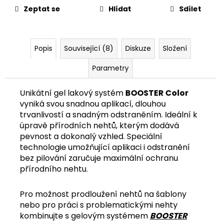
č
Zeptat se
Hlídat
Sdílet
u
j
e
m
Popis
Související (8)
Diskuze
Složení
e
Parametry
Unikátní gel lakový systém
BOOSTER Color
vyniká svou snadnou aplikací, dlouhou
trvanlivostí a snadným odstraněním. Ideální k
úpravě přírodních nehtů, kterým dodává
pevnost a dokonalý vzhled. Speciální
technologie umožňující aplikaci i odstranění
bez pilování zaručuje maximální ochranu
přírodního nehtu.
Pro možnost prodloužení nehtů na šablony
nebo pro práci s problematickými nehty
kombinujte s gelovým systémem
BOOSTER