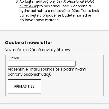
Aplikujte nehtový olejíček
Professional Violet
Cuticle Oil
pro následnou péči k ochraně a
hydrataci nehtu a nehtového lůžka. Tento krok
vynechejte v případě, že budete následně
aplikovat nový materiál.
Z
á
Odebírat newsletter
p
Nezmeškejte žádné novinky či slevy!
a
t
E-mail
í
Vložením e-mailu souhlasíte s
podmínkami
ochrany osobních údajů
PŘIHLÁSIT SE