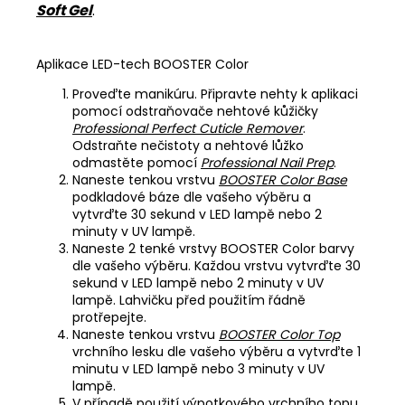
Soft Gel
.
Aplikace LED-tech BOOSTER Color
Proveďte manikúru. Připravte nehty k aplikaci
pomocí odstraňovače nehtové kůžičky
Professional Perfect Cuticle Remover
.
Odstraňte nečistoty a nehtové lůžko
odmastěte pomocí
Professional Nail Prep
.
Naneste tenkou vrstvu
BOOSTER Color Base
podkladové báze dle vašeho výběru a
vytvrďte 30 sekund v LED lampě nebo 2
minuty v UV lampě.
Naneste 2 tenké vrstvy BOOSTER Color barvy
dle vašeho výběru. Každou vrstvu vytvrďte 30
sekund v LED lampě nebo 2 minuty v UV
lampě. Lahvičku před použitím řádně
protřepejte.
Naneste tenkou vrstvu
BOOSTER Color Top
vrchního lesku dle vašeho výběru a vytvrďte 1
minutu v LED lampě nebo 3 minuty v UV
lampě.
V případě použití výpotkového vrchního topu,