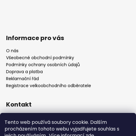
Informace pro vás
O nás
Všeobecné obchodní podmínky
Podmínky ochrany osobních údajů
Doprava a platba
Reklamační řád
Registrace velkoobchodního odběratele
Kontakt
info
@
platinumnailstechnology.com
Tento web používá soubory cookie. Dalším
+420222744000
procházením tohoto webu vyjadřujete souhlas s
jejich používáním.. Více informací
zde
.