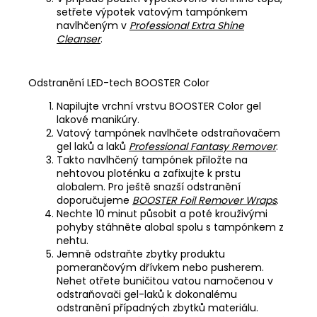
setřete výpotek vatovým tampónkem
navlhčeným v
Professional Extra Shine
Cleanser
.
Odstranění LED-tech BOOSTER Color
Napilujte vrchní vrstvu BOOSTER Color gel
lakové manikúry.
Vatový tampónek navlhčete odstraňovačem
gel laků a laků
Professional Fantasy Remover
.
Takto navlhčený tampónek přiložte na
nehtovou ploténku a zafixujte k prstu
alobalem. Pro ještě snazší odstranění
doporučujeme
BOOSTER Foil Remover Wraps
.
Nechte 10 minut působit a poté krouživými
pohyby stáhněte alobal spolu s tampónkem z
nehtu.
Jemně odstraňte zbytky produktu
pomerančovým dřívkem nebo pusherem.
Nehet otřete buničitou vatou namočenou v
odstraňovači gel-laků k dokonalému
odstranění případných zbytků materiálu.