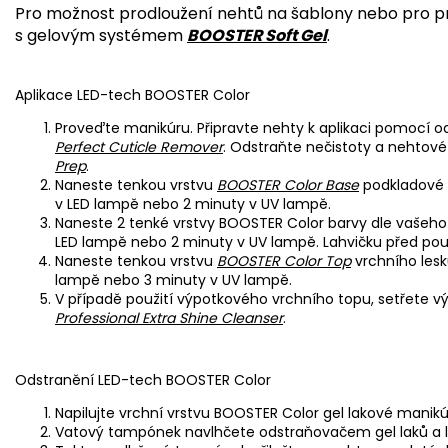
Pro možnost prodloužení nehtů na šablony nebo pro p
s gelovým systémem
BOOSTER Soft Gel
.
Aplikace LED-tech BOOSTER Color
Proveďte manikúru. Připravte nehty k aplikaci pomocí 
Perfect Cuticle Remover
. Odstraňte nečistoty a nehto
Prep
.
Naneste tenkou vrstvu
BOOSTER Color Base
podkladové 
v LED lampě nebo 2 minuty v UV lampě.
Naneste 2 tenké vrstvy BOOSTER Color barvy dle vašeho
LED lampě nebo 2 minuty v UV lampě. Lahvičku před použ
Naneste tenkou vrstvu
BOOSTER Color Top
vrchního lesk
lampě nebo 3 minuty v UV lampě.
V případě použití výpotkového vrchního topu, setřet
Professional Extra Shine Cleanser
.
Odstranění LED-tech BOOSTER Color
Napilujte vrchní vrstvu BOOSTER Color gel lakové manikú
Vatový tampónek navlhčete odstraňovačem gel laků a 