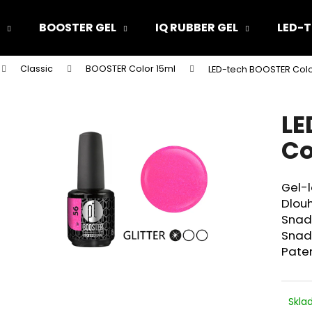
BOOSTER GEL
IQ RUBBER GEL
LED-T
Classic
BOOSTER Color 15ml
LED-tech BOOSTER Color 
Co potřebujete najít?
LE
HLEDAT
Co
Gel-l
Doporučujeme
Dlouh
Snad
Snad
Pate
Skl