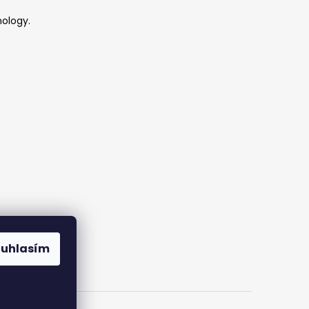
ology.
y
ouhlasím