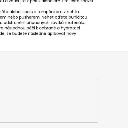
a zafixujte k prstu alobalem. Pro ještě snazší
.
něte alobal spolu s tampónkem z nehtu.
em nebo pusherem. Nehet otřete buničitou
 odstranění případných zbytků materiálu.
o následnou péči k ochraně a hydrataci
dě, že budete následně aplikovat nový