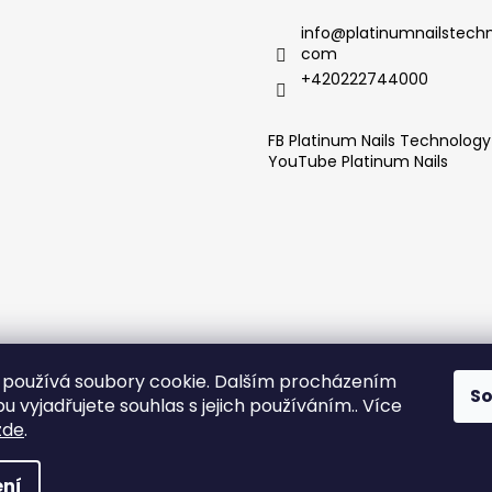
info
@
platinumnailstechn
com
+420222744000
FB Platinum Nails Technolog
YouTube Platinum Nails
používá soubory cookie. Dalším procházením
S
 vyjadřujete souhlas s jejich používáním.. Více
zde
.
ní
echna práva vyhrazena.