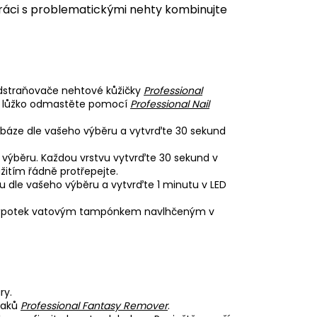
ráci s problematickými nehty kombinujte
odstraňovače nehtové kůžičky
Professional
vé lůžko odmastěte pomocí
Professional Nail
báze dle vašeho výběru a vytvrďte 30 sekund
 výběru. Každou vrstvu vytvrďte 30 sekund v
itím řádně protřepejte.
u dle vašeho výběru a vytvrďte 1 minutu v LED
e výpotek vatovým tampónkem navlhčeným v
ry.
laků
Professional Fantasy Remover
.