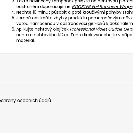
Takto navlhčený tampónek přiložte na nehtovou ploténku 
odstranění doporučujeme
BOOSTER Foil Remover Wraps
Nechte 10 minut působit a poté krouživými pohyby stáh
Jemně odstraňte zbytky produktu pomerančovým dřívk
vatou namočenou v odstraňovači gel-laků k dokonalému
Aplikujte nehtový olejíček
Professional Violet Cuticle Oil
pr
nehtu a nehtového lůžka. Tento krok vynechejte v přípa
materiál.
chrany osobních údajů