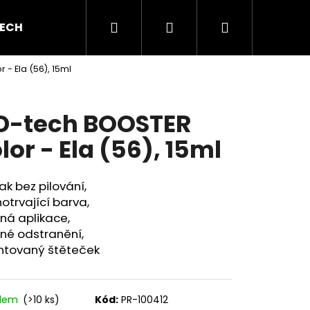
Hledat
Přihlášení
Nákupní
ECH GEL
BAREVNÉ GELY
AKRYL A AKRYGEL
- Ela (56), 15ml
košík
D-tech BOOSTER
lor - Ela (56), 15ml
ak bez pilování,
otrvající barva,
ná aplikace,
né odstranění,
ntovaný štěteček
adem
(>10 ks)
Kód:
PR-100412