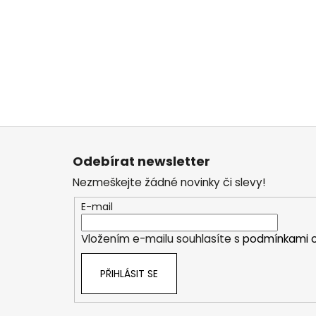
Z
á
Odebírat newsletter
p
Nezmeškejte žádné novinky či slevy!
a
t
E-mail
í
Vložením e-mailu souhlasíte s
podmínkami o
PŘIHLÁSIT SE