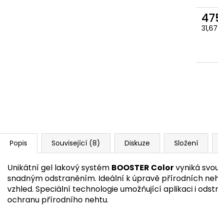
47
Měr
31,67
cena
Popis
Související (8)
Diskuze
Složení
Unikátní gel lakový systém
BOOSTER Color
vyniká svou
snadným odstraněním. Ideální k úpravě přírodních ne
vzhled. Speciální technologie umožňující aplikaci i ods
ochranu přírodního nehtu.