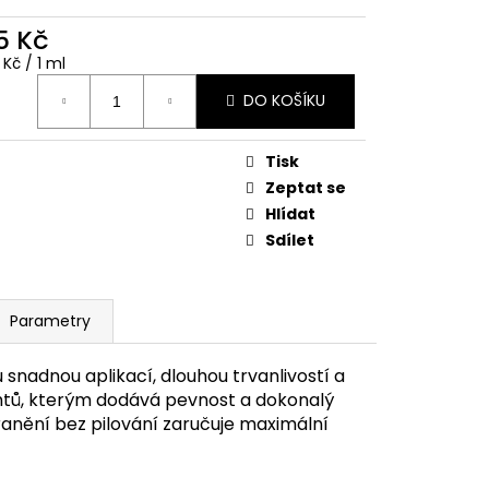
5 Kč
ná
 Kč / 1 ml
:
DO KOŠÍKU
Tisk
Zeptat se
Hlídat
Sdílet
Parametry
 snadnou aplikací, dlouhou trvanlivostí a
htů, kterým dodává pevnost a dokonalý
tranění bez pilování zaručuje maximální