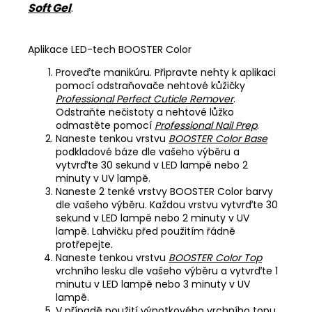
Soft Gel
.
Aplikace LED-tech BOOSTER Color
Proveďte manikúru. Připravte nehty k aplikaci
pomocí odstraňovače nehtové kůžičky
Professional Perfect Cuticle Remover
.
Odstraňte nečistoty a nehtové lůžko
odmastěte pomocí
Professional Nail Prep
.
Naneste tenkou vrstvu
BOOSTER Color Base
podkladové báze dle vašeho výběru a
vytvrďte 30 sekund v LED lampě nebo 2
minuty v UV lampě.
Naneste 2 tenké vrstvy BOOSTER Color barvy
dle vašeho výběru. Každou vrstvu vytvrďte 30
sekund v LED lampě nebo 2 minuty v UV
lampě. Lahvičku před použitím řádně
protřepejte.
Naneste tenkou vrstvu
BOOSTER Color Top
vrchního lesku dle vašeho výběru a vytvrďte 1
minutu v LED lampě nebo 3 minuty v UV
lampě.
V případě použití výpotkového vrchního topu,