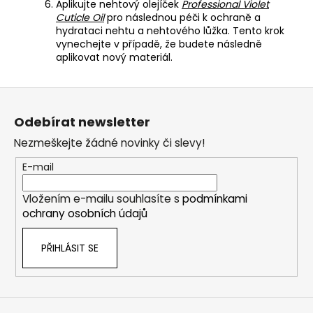
Aplikujte nehtový olejíček
Professional Violet
Cuticle Oil
pro následnou péči k ochraně a
hydrataci nehtu a nehtového lůžka. Tento krok
vynechejte v případě, že budete následně
aplikovat nový materiál.
Z
á
Odebírat newsletter
p
Nezmeškejte žádné novinky či slevy!
a
t
E-mail
í
Vložením e-mailu souhlasíte s
podmínkami
ochrany osobních údajů
PŘIHLÁSIT SE