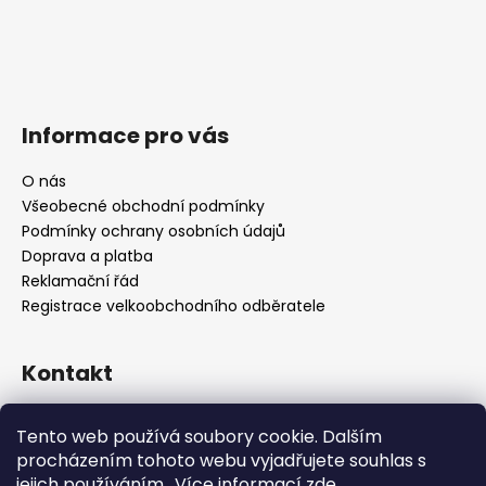
Informace pro vás
O nás
Všeobecné obchodní podmínky
Podmínky ochrany osobních údajů
Doprava a platba
Reklamační řád
Registrace velkoobchodního odběratele
Kontakt
info
@
platinumnailstechnology.com
Tento web používá soubory cookie. Dalším
+420222744000
procházením tohoto webu vyjadřujete souhlas s
jejich používáním.. Více informací
zde
.