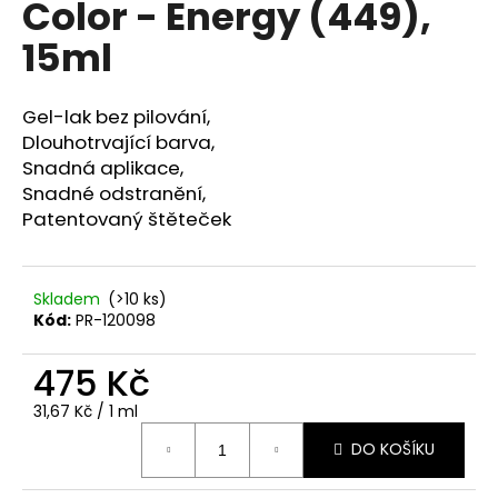
Color - Energy (449),
a
15ml
j
í
t
Gel-lak bez pilování,
?
Dlouhotrvající barva,
Snadná aplikace,
Snadné odstranění,
Patentovaný štěteček
HLEDAT
Skladem
(>10 ks)
Kód:
PR-120098
D
475 Kč
o
p
Měrná
31,67 Kč / 1 ml
o
cena:
r
DO KOŠÍKU
u