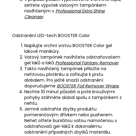
setřete výpotek vatovým tampónkem
navlhčeným v
Professional Extra Shine
Cleanser
.
Odstranění LED-tech BOOSTER Color
Napilujte vrchní vrstvu BOOSTER Color gel
lakové manikúry.
Vatový tampónek navlhčete odstraňovačem
gel laků a laků
Professional Fantasy Remover
.
Takto navlhčený tampónek přiložte na
nehtovou ploténku a zafixujte k prstu
alobalem. Pro ještě snazší odstranění
doporučujeme
BOOSTER Foil Remover Wraps
.
Nechte 10 minut působit a poté krouživými
pohyby stáhněte alobal spolu s tampónkem z
nehtu.
Jemně odstraňte zbytky produktu
pomerančovým dřívkem nebo pusherem.
Nehet otřete buničitou vatou namočenou v
odstraňovači gel-laků k dokonalému
odstranění případných zbytků materiálu.