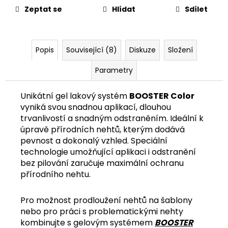
č
Zeptat se
Hlídat
Sdílet
u
j
e
m
Popis
Související (8)
Diskuze
Složení
e
Parametry
Unikátní gel lakový systém
BOOSTER Color
vyniká svou snadnou aplikací, dlouhou
trvanlivostí a snadným odstraněním. Ideální k
úpravě přírodních nehtů, kterým dodává
pevnost a dokonalý vzhled. Speciální
technologie umožňující aplikaci i odstranění
bez pilování zaručuje maximální ochranu
přírodního nehtu.
Pro možnost prodloužení nehtů na šablony
nebo pro práci s problematickými nehty
kombinujte s gelovým systémem
BOOSTER