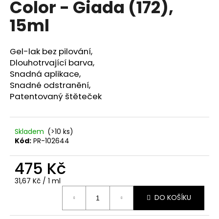
Color - Giada (172),
a
15ml
j
í
t
Gel-lak bez pilování,
?
Dlouhotrvající barva,
Snadná aplikace,
Snadné odstranění,
Patentovaný štěteček
HLEDAT
Skladem
(>10 ks)
Kód:
PR-102644
D
475 Kč
o
p
Měrná
31,67 Kč / 1 ml
o
cena:
r
DO KOŠÍKU
u