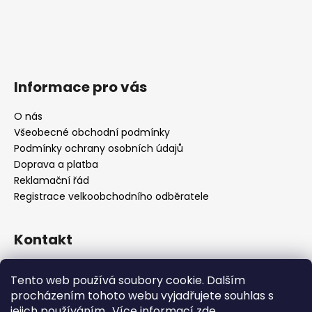
Informace pro vás
O nás
Všeobecné obchodní podmínky
Podmínky ochrany osobních údajů
Doprava a platba
Reklamační řád
Registrace velkoobchodního odběratele
Kontakt
info
@
platinumnailstechnology.com
Tento web používá soubory cookie. Dalším
+420222744000
procházením tohoto webu vyjadřujete souhlas s
jejich používáním.. Více informací
zde
.