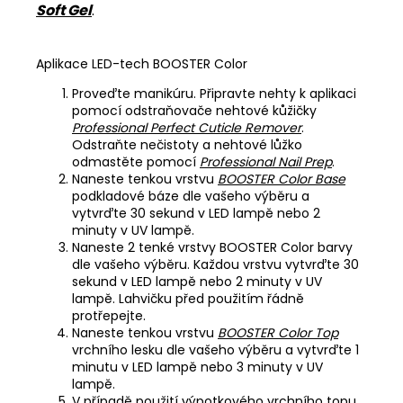
Soft Gel
.
Aplikace LED-tech BOOSTER Color
Proveďte manikúru. Připravte nehty k aplikaci
pomocí odstraňovače nehtové kůžičky
Professional Perfect Cuticle Remover
.
Odstraňte nečistoty a nehtové lůžko
odmastěte pomocí
Professional Nail Prep
.
Naneste tenkou vrstvu
BOOSTER Color Base
podkladové báze dle vašeho výběru a
vytvrďte 30 sekund v LED lampě nebo 2
minuty v UV lampě.
Naneste 2 tenké vrstvy BOOSTER Color barvy
dle vašeho výběru. Každou vrstvu vytvrďte 30
sekund v LED lampě nebo 2 minuty v UV
lampě. Lahvičku před použitím řádně
protřepejte.
Naneste tenkou vrstvu
BOOSTER Color Top
vrchního lesku dle vašeho výběru a vytvrďte 1
minutu v LED lampě nebo 3 minuty v UV
lampě.
V případě použití výpotkového vrchního topu,