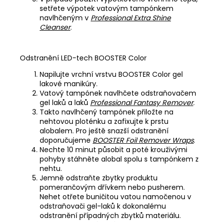
setřete výpotek vatovým tampónkem
navlhčeným v
Professional Extra Shine
Cleanser
.
Odstranění LED-tech BOOSTER Color
Napilujte vrchní vrstvu BOOSTER Color gel
lakové manikúry.
Vatový tampónek navlhčete odstraňovačem
gel laků a laků
Professional Fantasy Remover
.
Takto navlhčený tampónek přiložte na
nehtovou ploténku a zafixujte k prstu
alobalem. Pro ještě snazší odstranění
doporučujeme
BOOSTER Foil Remover Wraps
.
Nechte 10 minut působit a poté krouživými
pohyby stáhněte alobal spolu s tampónkem z
nehtu.
Jemně odstraňte zbytky produktu
pomerančovým dřívkem nebo pusherem.
Nehet otřete buničitou vatou namočenou v
odstraňovači gel-laků k dokonalému
odstranění případných zbytků materiálu.