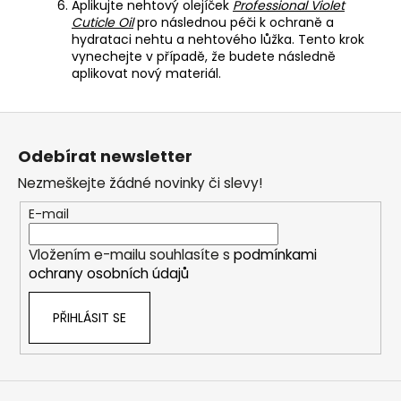
Aplikujte nehtový olejíček
Professional Violet
Cuticle Oil
pro následnou péči k ochraně a
hydrataci nehtu a nehtového lůžka. Tento krok
vynechejte v případě, že budete následně
aplikovat nový materiál.
Z
á
Odebírat newsletter
p
Nezmeškejte žádné novinky či slevy!
a
t
E-mail
í
Vložením e-mailu souhlasíte s
podmínkami
ochrany osobních údajů
PŘIHLÁSIT SE