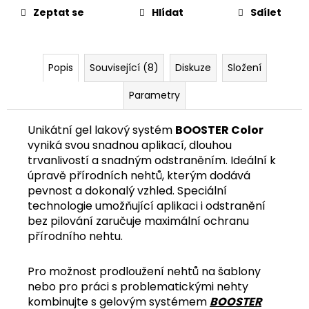
č
Zeptat se
Hlídat
Sdílet
u
j
e
m
Popis
Související (8)
Diskuze
Složení
e
Parametry
Unikátní gel lakový systém
BOOSTER Color
vyniká svou snadnou aplikací, dlouhou
trvanlivostí a snadným odstraněním. Ideální k
úpravě přírodních nehtů, kterým dodává
pevnost a dokonalý vzhled. Speciální
technologie umožňující aplikaci i odstranění
bez pilování zaručuje maximální ochranu
přírodního nehtu.
Pro možnost prodloužení nehtů na šablony
nebo pro práci s problematickými nehty
kombinujte s gelovým systémem
BOOSTER