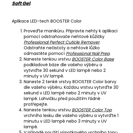
Soft Gel
.
Aplikace LED-tech BOOSTER Color
Proveďte manikúru. Připravte nehty k aplikaci
pomocí odstraňovače nehtové kůžičky
Professional Perfect Cuticle Remover
.
Odstraňte nečistoty a nehtové lůžko
odmastěte pomocí
Professional Nail Prep
.
Naneste tenkou vrstvu
BOOSTER Color Base
podkladové báze dle vašeho výběru a
vytvrďte 30 sekund v LED lampě nebo 2
minuty v UV lampě.
Naneste 2 tenké vrstvy BOOSTER Color barvy
dle vašeho výběru. Každou vrstvu vytvrďte 30
sekund v LED lampě nebo 2 minuty v UV
lampě. Lahvičku před použitím řádně
protřepejte.
Naneste tenkou vrstvu
BOOSTER Color Top
vrchního lesku dle vašeho výběru a vytvrďte 1
minutu v LED lampě nebo 3 minuty v UV
lampě.
V případě použití výpotkového vrchního topu,