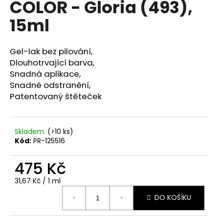
COLOR - Gloria (493),
a
15ml
j
í
t
Gel-lak bez pilování,
?
Dlouhotrvající barva,
Snadná aplikace,
Snadné odstranění,
Patentovaný štěteček
HLEDAT
Skladem
(>10 ks)
Kód:
PR-125516
D
475 Kč
o
p
Měrná
31,67 Kč / 1 ml
o
cena:
r
DO KOŠÍKU
u