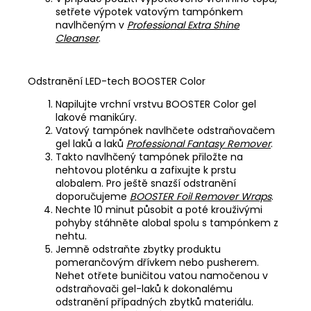
setřete výpotek vatovým tampónkem
navlhčeným v
Professional Extra Shine
Cleanser
.
Odstranění LED-tech BOOSTER Color
Napilujte vrchní vrstvu BOOSTER Color gel
lakové manikúry.
Vatový tampónek navlhčete odstraňovačem
gel laků a laků
Professional Fantasy Remover
.
Takto navlhčený tampónek přiložte na
nehtovou ploténku a zafixujte k prstu
alobalem. Pro ještě snazší odstranění
doporučujeme
BOOSTER Foil Remover Wraps
.
Nechte 10 minut působit a poté krouživými
pohyby stáhněte alobal spolu s tampónkem z
nehtu.
Jemně odstraňte zbytky produktu
pomerančovým dřívkem nebo pusherem.
Nehet otřete buničitou vatou namočenou v
odstraňovači gel-laků k dokonalému
odstranění případných zbytků materiálu.