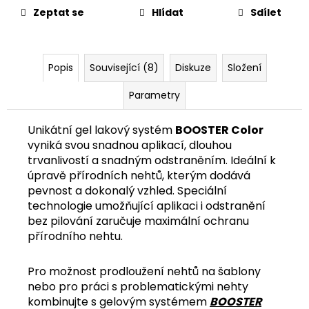
č
Zeptat se
Hlídat
Sdílet
u
j
e
m
Popis
Související (8)
Diskuze
Složení
e
Parametry
Unikátní gel lakový systém
BOOSTER Color
vyniká svou snadnou aplikací, dlouhou
trvanlivostí a snadným odstraněním. Ideální k
úpravě přírodních nehtů, kterým dodává
pevnost a dokonalý vzhled. Speciální
technologie umožňující aplikaci i odstranění
bez pilování zaručuje maximální ochranu
přírodního nehtu.
Pro možnost prodloužení nehtů na šablony
nebo pro práci s problematickými nehty
kombinujte s gelovým systémem
BOOSTER