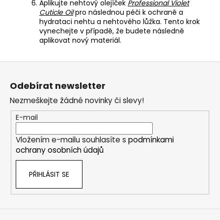
Aplikujte nehtový olejíček
Professional Violet
Cuticle Oil
pro následnou péči k ochraně a
hydrataci nehtu a nehtového lůžka. Tento krok
vynechejte v případě, že budete následně
aplikovat nový materiál.
Z
á
Odebírat newsletter
p
Nezmeškejte žádné novinky či slevy!
a
t
E-mail
í
Vložením e-mailu souhlasíte s
podmínkami
ochrany osobních údajů
PŘIHLÁSIT SE