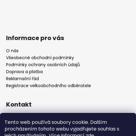
Informace pro vás
O nás
Všeobecné obchodní podmínky
Podmínky ochrany osobních údajů
Doprava a platba
Reklamační řád
Registrace velkoobchodního odběratele
Kontakt
info
@
platinumnailstechnology.com
Tento web používá soubory cookie. Dalším
+420222744000
procházením tohoto webu vyjadřujete souhlas s
jejich používáním.. Více informací
zde
.