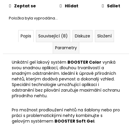
č
Zeptat se
Hlídat
Sdílet
u
j
Položka byla vyprodána…
e
m
e
Popis
Související (8)
Diskuze
Složení
Parametry
Unikátní gel lakový systém
BOOSTER Color
vyniká
svou snadnou aplikací, dlouhou trvanlivostí a
snadným odstraněním. Ideální k úpravě přírodních
nehtů, kterým dodává pevnost a dokonalý vzhled.
Speciální technologie umožňující aplikaci i
odstranění bez pilování zaručuje maximální ochranu
přírodního nehtu.
Pro možnost prodloužení nehtů na šablony nebo pro
práci s problematickými nehty kombinujte s
gelovým systémem
BOOSTER Soft Gel
.