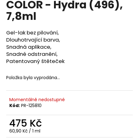
COLOR - Hydra (496),
a
7,8ml
j
í
t
Gel-lak bez pilování,
?
Dlouhotrvající barva,
Snadná aplikace,
Snadné odstranění,
Patentovaný štěteček
HLEDAT
Položka byla vyprodána…
D
Momentálně nedostupné
o
Kód:
PR-125810
p
o
475 Kč
r
Měrná
60,90 Kč / 1 ml
u
cena: