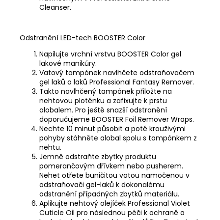
Cleanser
.
Odstranění LED-tech BOOSTER Color
Napilujte vrchní vrstvu BOOSTER Color gel
lakové manikúry.
Vatový tampónek navlhčete odstraňovačem
gel laků a laků
Professional Fantasy Remover
.
Takto navlhčený tampónek přiložte na
nehtovou ploténku a zafixujte k prstu
alobalem. Pro ještě snazší odstranění
doporučujeme
BOOSTER Foil Remover Wraps
.
Nechte 10 minut působit a poté krouživými
pohyby stáhněte alobal spolu s tampónkem z
nehtu.
Jemně odstraňte zbytky produktu
pomerančovým dřívkem nebo pusherem.
Nehet otřete buničitou vatou namočenou v
odstraňovači gel-laků k dokonalému
odstranění případných zbytků materiálu.
Aplikujte nehtový olejíček
Professional Violet
Cuticle Oil
pro následnou péči k ochraně a