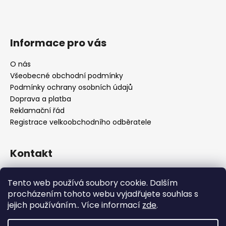
Informace pro vás
O nás
Všeobecné obchodní podmínky
Podmínky ochrany osobních údajů
Doprava a platba
Reklamační řád
Registrace velkoobchodního odběratele
Kontakt
info
@
platinumnailstechnology.com
Tento web používá soubory cookie. Dalším
+420222744000
procházením tohoto webu vyjadřujete souhlas s
jejich používáním.. Více informací
zde
.
FB Platinum Nails Technology
YouTube Platinum Nails