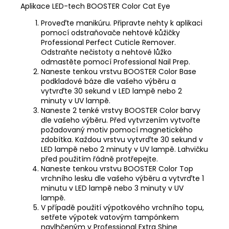
Aplikace LED-tech BOOSTER Color Cat Eye
Proveďte manikúru. Připravte nehty k aplikaci
pomocí odstraňovače nehtové kůžičky
Professional Perfect Cuticle Remover
.
Odstraňte nečistoty a nehtové lůžko
odmastěte pomocí
Professional Nail Prep
.
Naneste tenkou vrstvu
BOOSTER Color Base
podkladové báze dle vašeho výběru a
vytvrďte 30 sekund v LED lampě nebo 2
minuty v UV lampě.
Naneste 2 tenké vrstvy BOOSTER Color barvy
dle vašeho výběru. Před vytvrzením vytvořte
požadovaný motiv pomocí
magnetického
zdobítka
. Každou vrstvu vytvrďte 30 sekund v
LED lampě nebo 2 minuty v UV lampě. Lahvičku
před použitím řádně protřepejte.
Naneste tenkou vrstvu
BOOSTER Color Top
vrchního lesku dle vašeho výběru a vytvrďte 1
minutu v LED lampě nebo 3 minuty v UV
lampě.
V případě použití výpotkového vrchního topu,
setřete výpotek vatovým tampónkem
navlhčeným v
Professional Extra Shine