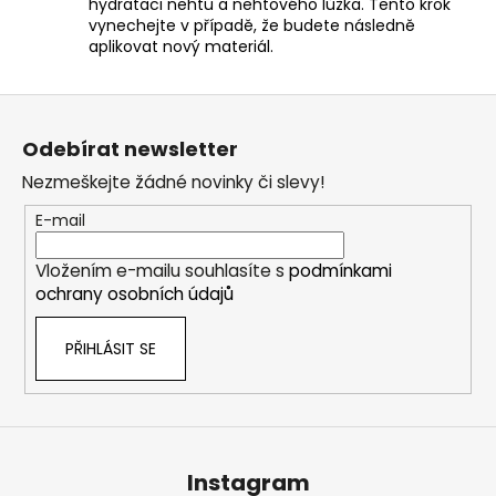
hydrataci nehtu a nehtového lůžka. Tento krok
vynechejte v případě, že budete následně
aplikovat nový materiál.
Z
á
Odebírat newsletter
p
Nezmeškejte žádné novinky či slevy!
a
t
E-mail
í
Vložením e-mailu souhlasíte s
podmínkami
ochrany osobních údajů
PŘIHLÁSIT SE
Instagram