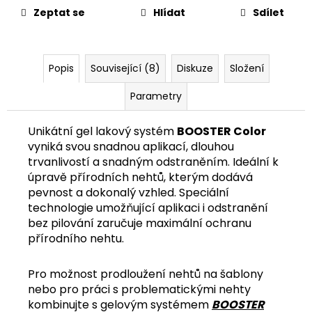
č
Zeptat se
Hlídat
Sdílet
u
j
e
m
Popis
Související (8)
Diskuze
Složení
e
Parametry
Unikátní gel lakový systém
BOOSTER Color
vyniká svou snadnou aplikací, dlouhou
trvanlivostí a snadným odstraněním. Ideální k
úpravě přírodních nehtů, kterým dodává
pevnost a dokonalý vzhled. Speciální
technologie umožňující aplikaci i odstranění
bez pilování zaručuje maximální ochranu
přírodního nehtu.
Pro možnost prodloužení nehtů na šablony
nebo pro práci s problematickými nehty
kombinujte s gelovým systémem
BOOSTER