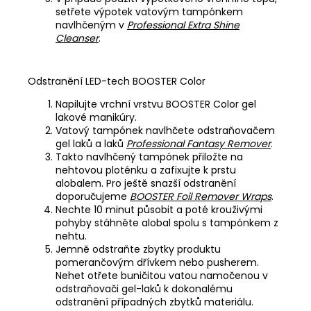
setřete výpotek vatovým tampónkem
navlhčeným v
Professional Extra Shine
Cleanser
.
Odstranění LED-tech BOOSTER Color
Napilujte vrchní vrstvu BOOSTER Color gel
lakové manikúry.
Vatový tampónek navlhčete odstraňovačem
gel laků a laků
Professional Fantasy Remover
.
Takto navlhčený tampónek přiložte na
nehtovou ploténku a zafixujte k prstu
alobalem. Pro ještě snazší odstranění
doporučujeme
BOOSTER Foil Remover Wraps
.
Nechte 10 minut působit a poté krouživými
pohyby stáhněte alobal spolu s tampónkem z
nehtu.
Jemně odstraňte zbytky produktu
pomerančovým dřívkem nebo pusherem.
Nehet otřete buničitou vatou namočenou v
odstraňovači gel-laků k dokonalému
odstranění případných zbytků materiálu.