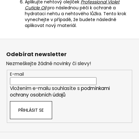
Aplikujte nehtový olejíček
Professional Violet
Cuticle Oil
pro následnou péči k ochraně a
hydrataci nehtu a nehtového lůžka. Tento krok
vynechejte v případě, že budete následně
aplikovat nový materiál.
Z
á
Odebírat newsletter
p
Nezmeškejte žádné novinky či slevy!
a
t
E-mail
í
Vložením e-mailu souhlasíte s
podmínkami
ochrany osobních údajů
PŘIHLÁSIT SE