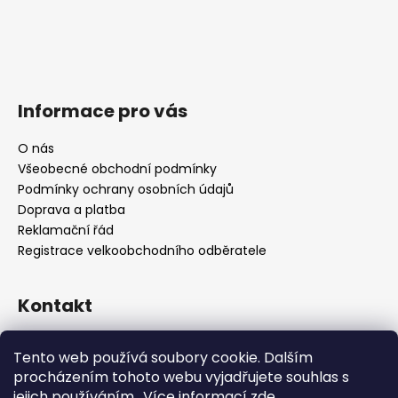
Informace pro vás
O nás
Všeobecné obchodní podmínky
Podmínky ochrany osobních údajů
Doprava a platba
Reklamační řád
Registrace velkoobchodního odběratele
Kontakt
info
@
platinumnailstechnology.com
Tento web používá soubory cookie. Dalším
+420222744000
procházením tohoto webu vyjadřujete souhlas s
jejich používáním.. Více informací
zde
.