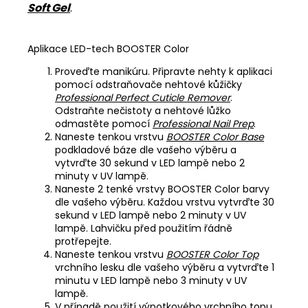
Soft Gel
.
Aplikace LED-tech BOOSTER Color
Proveďte manikúru. Připravte nehty k aplikaci
pomocí odstraňovače nehtové kůžičky
Professional Perfect Cuticle Remover
.
Odstraňte nečistoty a nehtové lůžko
odmastěte pomocí
Professional Nail Prep
.
Naneste tenkou vrstvu
BOOSTER Color Base
podkladové báze dle vašeho výběru a
vytvrďte 30 sekund v LED lampě nebo 2
minuty v UV lampě.
Naneste 2 tenké vrstvy BOOSTER Color barvy
dle vašeho výběru. Každou vrstvu vytvrďte 30
sekund v LED lampě nebo 2 minuty v UV
lampě. Lahvičku před použitím řádně
protřepejte.
Naneste tenkou vrstvu
BOOSTER Color Top
vrchního lesku dle vašeho výběru a vytvrďte 1
minutu v LED lampě nebo 3 minuty v UV
lampě.
V případě použití výpotkového vrchního topu,