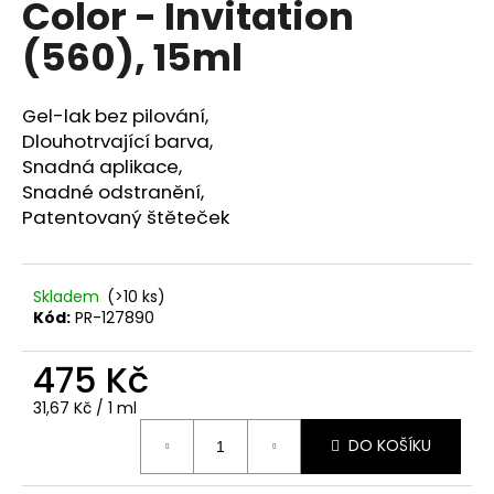
Color - Invitation
a
(560), 15ml
j
í
t
Gel-lak bez pilování,
?
Dlouhotrvající barva,
Snadná aplikace,
Snadné odstranění,
Patentovaný štěteček
HLEDAT
Skladem
(>10 ks)
Kód:
PR-127890
D
475 Kč
o
p
Měrná
31,67 Kč / 1 ml
o
cena:
r
DO KOŠÍKU
u