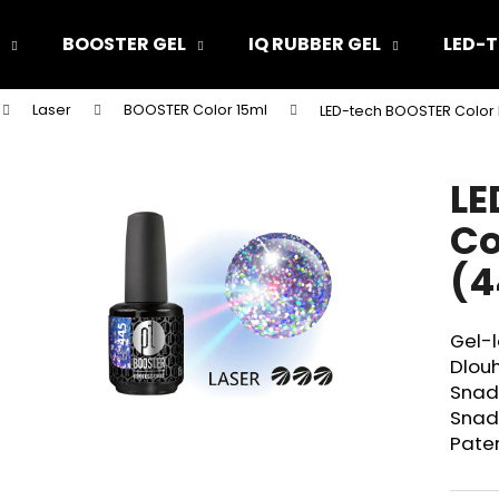
BOOSTER GEL
IQ RUBBER GEL
LED-T
Laser
BOOSTER Color 15ml
LED-tech BOOSTER Color L
Co potřebujete najít?
LE
HLEDAT
Co
(4
Doporučujeme
Gel-l
Dlouh
Snad
Snad
Pate