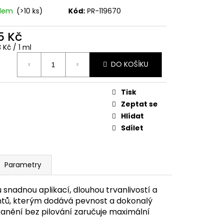
adem
(>10 ks)
Kód:
PR-119670
5 Kč
ná
 Kč / 1 ml
:
DO KOŠÍKU
Tisk
Zeptat se
Hlídat
Sdílet
Parametry
 snadnou aplikací, dlouhou trvanlivostí a
htů, kterým dodává pevnost a dokonalý
tranění bez pilování zaručuje maximální