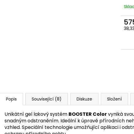
Skl
57
Měr
38,33
cena
Popis
Související (8)
Diskuze
Složení
Unikátní gel lakový systém
BOOSTER Color
vyniká svou
snadným odstraněním. Ideální k úpravě přírodních ne
vzhled. Speciální technologie umožňující aplikaci i ods
ochranu přírodního nehtu.