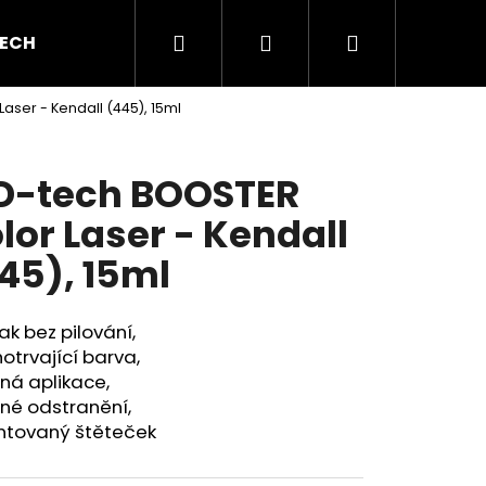
Hledat
Přihlášení
Nákupní
ECH GEL
BAREVNÉ GELY
AKRYL A AKRYGEL
aser - Kendall (445), 15ml
košík
D-tech BOOSTER
lor Laser - Kendall
45), 15ml
ak bez pilování,
otrvající barva,
ná aplikace,
né odstranění,
ntovaný štěteček