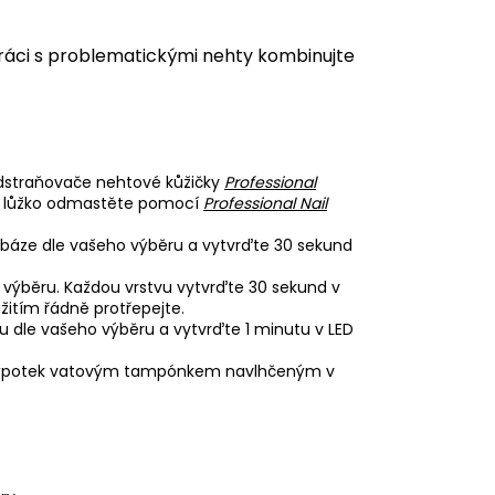
ráci s problematickými nehty kombinujte
odstraňovače nehtové kůžičky
Professional
vé lůžko odmastěte pomocí
Professional Nail
báze dle vašeho výběru a vytvrďte 30 sekund
 výběru. Každou vrstvu vytvrďte 30 sekund v
itím řádně protřepejte.
u dle vašeho výběru a vytvrďte 1 minutu v LED
e výpotek vatovým tampónkem navlhčeným v