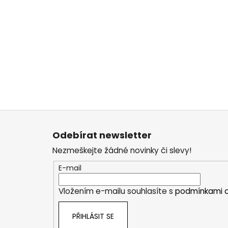
Z
á
Odebírat newsletter
p
Nezmeškejte žádné novinky či slevy!
a
t
E-mail
í
Vložením e-mailu souhlasíte s
podmínkami o
PŘIHLÁSIT SE