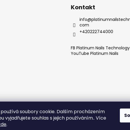
Kontakt
info
@
platinumnailstechn
com
+420222744000
FB Platinum Nails Technolog
YouTube Platinum Nails
používá soubory cookie. Dalším procházením
S
 vyjadřujete souhlas s jejich používáním.. Více
zde
.