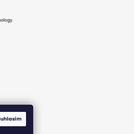
ology.
y
ouhlasím