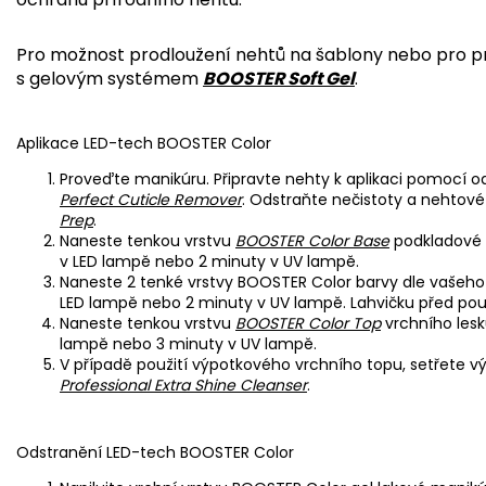
Pro možnost prodloužení nehtů na šablony nebo pro p
s gelovým systémem
BOOSTER Soft Gel
.
Aplikace LED-tech BOOSTER Color
Proveďte manikúru. Připravte nehty k aplikaci pomocí 
Perfect Cuticle Remover
. Odstraňte nečistoty a nehto
Prep
.
Naneste tenkou vrstvu
BOOSTER Color Base
podkladové 
v LED lampě nebo 2 minuty v UV lampě.
Naneste 2 tenké vrstvy BOOSTER Color barvy dle vašeho
LED lampě nebo 2 minuty v UV lampě. Lahvičku před použ
Naneste tenkou vrstvu
BOOSTER Color Top
vrchního lesk
lampě nebo 3 minuty v UV lampě.
V případě použití výpotkového vrchního topu, setřet
Professional Extra Shine Cleanser
.
Odstranění LED-tech BOOSTER Color