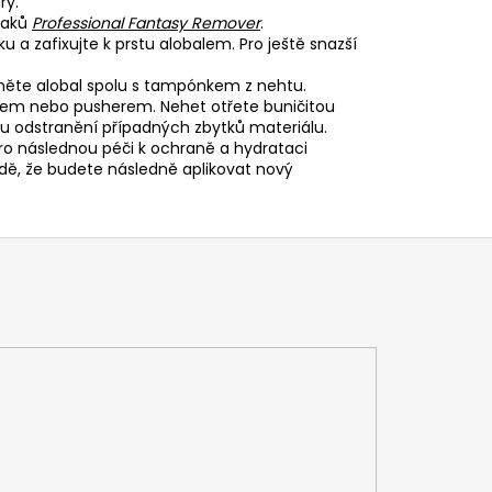
ry.
laků
Professional Fantasy Remover
.
a zafixujte k prstu alobalem. Pro ještě snazší
.
něte alobal spolu s tampónkem z nehtu.
em nebo pusherem. Nehet otřete buničitou
 odstranění případných zbytků materiálu.
o následnou péči k ochraně a hydrataci
dě, že budete následně aplikovat nový