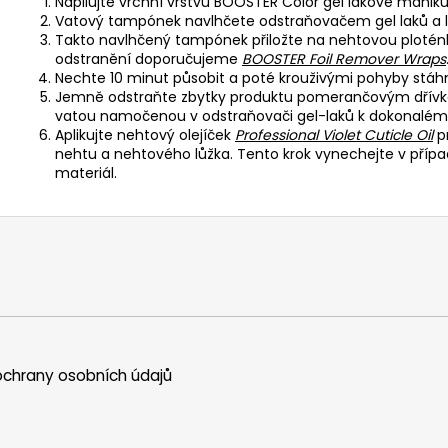
Napilujte vrchní vrstvu BOOSTER Color gel lakové manikú
Vatový tampónek navlhčete odstraňovačem gel laků a 
Takto navlhčený tampónek přiložte na nehtovou ploténku 
odstranění doporučujeme
BOOSTER Foil Remover Wraps
Nechte 10 minut působit a poté krouživými pohyby stáh
Jemně odstraňte zbytky produktu pomerančovým dřívk
vatou namočenou v odstraňovači gel-laků k dokonalému
Aplikujte nehtový olejíček
Professional Violet Cuticle Oil
pr
nehtu a nehtového lůžka. Tento krok vynechejte v přípa
materiál.
chrany osobních údajů