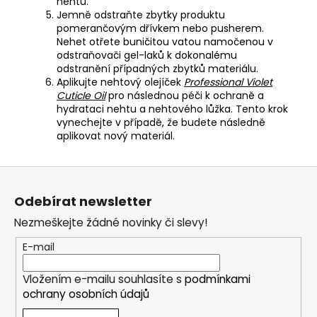
nehtu.
Jemně odstraňte zbytky produktu
pomerančovým dřívkem nebo pusherem.
Nehet otřete buničitou vatou namočenou v
odstraňovači gel-laků k dokonalému
odstranění případných zbytků materiálu.
Aplikujte nehtový olejíček
Professional Violet
Cuticle Oil
pro následnou péči k ochraně a
hydrataci nehtu a nehtového lůžka. Tento krok
vynechejte v případě, že budete následně
aplikovat nový materiál.
Z
á
Odebírat newsletter
p
Nezmeškejte žádné novinky či slevy!
a
t
E-mail
í
Vložením e-mailu souhlasíte s
podmínkami
ochrany osobních údajů