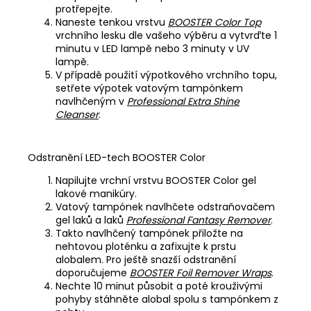
protřepejte.
Naneste tenkou vrstvu
BOOSTER Color Top
vrchního lesku dle vašeho výběru a vytvrďte 1
minutu v LED lampě nebo 3 minuty v UV
lampě.
V případě použití výpotkového vrchního topu,
setřete výpotek vatovým tampónkem
navlhčeným v
Professional Extra Shine
Cleanser
.
Odstranění LED-tech BOOSTER Color
Napilujte vrchní vrstvu BOOSTER Color gel
lakové manikúry.
Vatový tampónek navlhčete odstraňovačem
gel laků a laků
Professional Fantasy Remover
.
Takto navlhčený tampónek přiložte na
nehtovou ploténku a zafixujte k prstu
alobalem. Pro ještě snazší odstranění
doporučujeme
BOOSTER Foil Remover Wraps
.
Nechte 10 minut působit a poté krouživými
pohyby stáhněte alobal spolu s tampónkem z