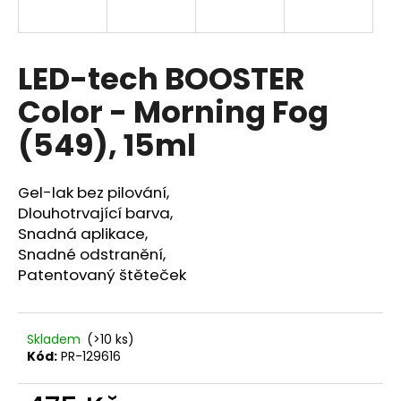
a
j
í
LED-tech BOOSTER
t
Color - Morning Fog
?
(549), 15ml
Gel-lak bez pilování,
HLEDAT
Dlouhotrvající barva,
Snadná aplikace,
Snadné odstranění,
Patentovaný štěteček
D
o
p
Skladem
(>10 ks)
o
Kód:
PR-129616
r
u