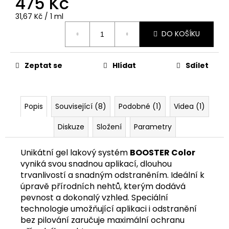
475 Kč
č
u
Měrná
31,67 Kč / 1 ml
j
cena:
e
DO KOŠÍKU
m
e
Zeptat se
Hlídat
Sdílet
Popis
Související (8)
Podobné (1)
Videa (1)
Diskuze
Složení
Parametry
Unikátní gel lakový systém
BOOSTER Color
vyniká svou snadnou aplikací, dlouhou
trvanlivostí a snadným odstraněním. Ideální k
úpravě přírodních nehtů, kterým dodává
pevnost a dokonalý vzhled. Speciální
technologie umožňující aplikaci i odstranění
bez pilování zaručuje maximální ochranu