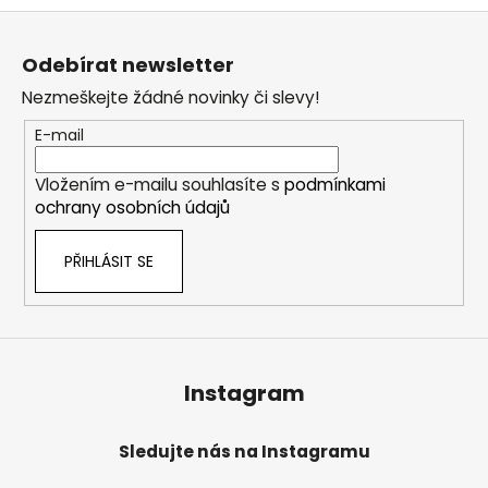
Z
á
Odebírat newsletter
p
Nezmeškejte žádné novinky či slevy!
a
t
E-mail
í
Vložením e-mailu souhlasíte s
podmínkami
ochrany osobních údajů
PŘIHLÁSIT SE
Instagram
Sledujte nás na Instagramu