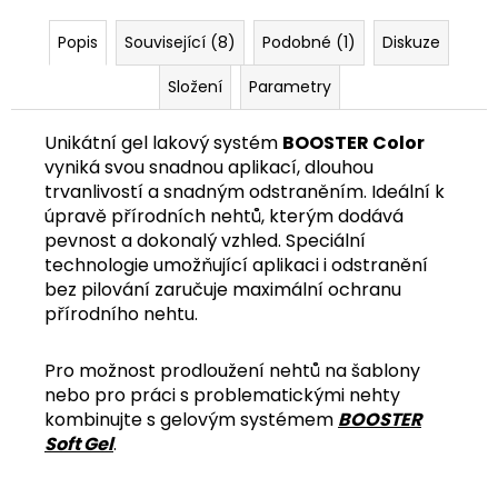
č
u
Popis
Související (8)
Podobné (1)
Diskuze
j
e
Složení
Parametry
m
e
Unikátní gel lakový systém
BOOSTER Color
vyniká svou snadnou aplikací, dlouhou
trvanlivostí a snadným odstraněním. Ideální k
úpravě přírodních nehtů, kterým dodává
pevnost a dokonalý vzhled. Speciální
technologie umožňující aplikaci i odstranění
bez pilování zaručuje maximální ochranu
přírodního nehtu.
Pro možnost prodloužení nehtů na šablony
nebo pro práci s problematickými nehty
kombinujte s gelovým systémem
BOOSTER
Soft Gel
.