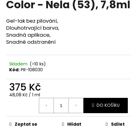
Color - Nela (53), 7,8ml
a
j
Gel-lak bez pilování,
í
Dlouhotrvající barva,
t
Snadná aplikace,
?
Snadné odstranění
Skladem
(>10 ks)
Kód:
PR-108030
HLEDAT
375 Kč
Měrná
48,08 Kč / 1 ml
D
cena:
o
DO KOŠÍKU
p
o
r
Zeptat se
Hlídat
Sdílet
u