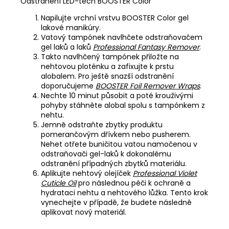
Odstranění LED-tech BOOSTER Color
Napilujte vrchní vrstvu BOOSTER Color gel
lakové manikúry.
Vatový tampónek navlhčete odstraňovačem
gel laků a laků
Professional Fantasy Remover
.
Takto navlhčený tampónek přiložte na
nehtovou ploténku a zafixujte k prstu
alobalem. Pro ještě snazší odstranění
doporučujeme
BOOSTER Foil Remover Wraps
.
Nechte 10 minut působit a poté krouživými
pohyby stáhněte alobal spolu s tampónkem z
nehtu.
Jemně odstraňte zbytky produktu
pomerančovým dřívkem nebo pusherem.
Nehet otřete buničitou vatou namočenou v
odstraňovači gel-laků k dokonalému
odstranění případných zbytků materiálu.
Aplikujte nehtový olejíček
Professional Violet
Cuticle Oil
pro následnou péči k ochraně a
hydrataci nehtu a nehtového lůžka. Tento krok
vynechejte v případě, že budete následně
aplikovat nový materiál.