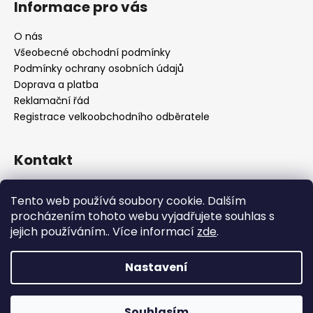
Informace pro vás
O nás
Všeobecné obchodní podmínky
Podmínky ochrany osobních údajů
Doprava a platba
Reklamační řád
Registrace velkoobchodního odběratele
Kontakt
info
@
platinumnailstechnology.com
Tento web používá soubory cookie. Dalším
+420222744000
procházením tohoto webu vyjadřujete souhlas s
jejich používáním.. Více informací
zde
.
FB Platinum Nails Technology
YouTube Platinum Nails
Nastavení
Copyright 2026
Platinum Nails Technology
. Všechna
Souhlasím
práva vyhrazena.