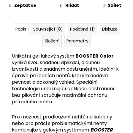
č
Zeptat se
Hlídat
Sdílet
u
j
e
m
Popis
Související (8)
Podobné (1)
Diskuze
e
Složení
Parametry
Unikátní gel lakový systém
BOOSTER Color
vyniká svou snadnou aplikací, dlouhou
trvanlivostí a snadným odstraněním. Ideální k
úpravě přírodních nehtů, kterým dodává
pevnost a dokonalý vzhled. Speciální
technologie umožňující aplikaci i odstranění
bez pilování zaručuje maximální ochranu
přírodního nehtu.
Pro možnost prodloužení nehtů na šablony
nebo pro práci s problematickými nehty
kombinujte s gelovým systémem
BOOSTER