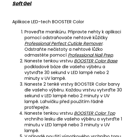
Soft Gel
.
Aplikace LED-tech BOOSTER Color
Proveďte manikúru. Připravte nehty k aplikaci
pomocí odstraňovače nehtové kůžičky
Professional Perfect Cuticle Remover
.
Odstraňte nečistoty a nehtové lůžko
odmastěte pomocí
Professional Nail Prep
.
Naneste tenkou vrstvu
BOOSTER Color Base
podkladové báze dle vašeho výběru a
vytvrďte 30 sekund v LED lampě nebo 2
minuty v UV lampě.
Naneste 2 tenké vrstvy BOOSTER Color barvy
dle vašeho výběru. Každou vrstvu vytvrďte 30
sekund v LED lampě nebo 2 minuty v UV
lampě. Lahvičku před použitím řádně
protřepejte.
Naneste tenkou vrstvu
BOOSTER Color Top
vrchního lesku dle vašeho výběru a vytvrďte 1
minutu v LED lampě nebo 3 minuty v UV
lampě.
V případě použití výpotkového vrchního topu,