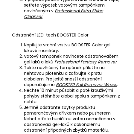
setřete výpotek vatovým tampónkem
navlhčeným v
Professional Extra Shine
Cleanser
.
Odstranění LED-tech BOOSTER Color
Napilujte vrchní vrstvu BOOSTER Color gel
lakové manikúry.
Vatový tampónek navlhčete odstraňovačem
gel laků a laků
Professional Fantasy Remover
.
Takto navlhčený tampónek přiložte na
nehtovou ploténku a zafixujte k prstu
alobalem. Pro ještě snazší odstranění
doporučujeme
BOOSTER Foil Remover Wraps
.
Nechte 10 minut působit a poté krouživými
pohyby stáhněte alobal spolu s tampónkem z
nehtu.
Jemně odstraňte zbytky produktu
pomerančovým dřívkem nebo pusherem.
Nehet otřete buničitou vatou namočenou v
odstraňovači gel-laků k dokonalému
odstranění případných zbytků materiálu.