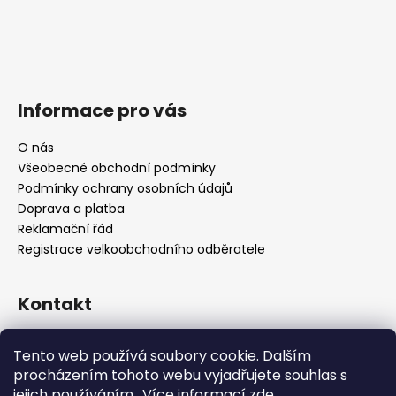
Informace pro vás
O nás
Všeobecné obchodní podmínky
Podmínky ochrany osobních údajů
Doprava a platba
Reklamační řád
Registrace velkoobchodního odběratele
Kontakt
info
@
platinumnailstechnology.com
Tento web používá soubory cookie. Dalším
+420222744000
procházením tohoto webu vyjadřujete souhlas s
jejich používáním.. Více informací
zde
.