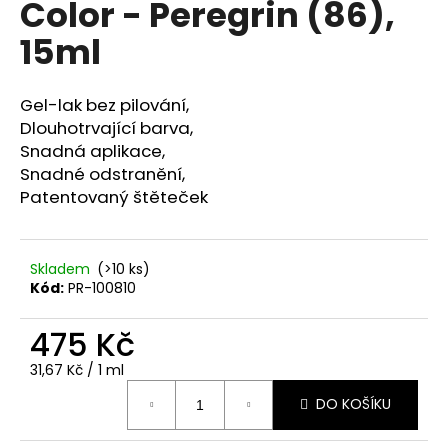
Color - Peregrin (86),
a
15ml
j
í
t
Gel-lak bez pilování,
?
Dlouhotrvající barva,
Snadná aplikace,
Snadné odstranění,
Patentovaný štěteček
HLEDAT
Skladem
(>10 ks)
Kód:
PR-100810
D
475 Kč
o
p
Měrná
31,67 Kč / 1 ml
o
cena:
r
DO KOŠÍKU
u