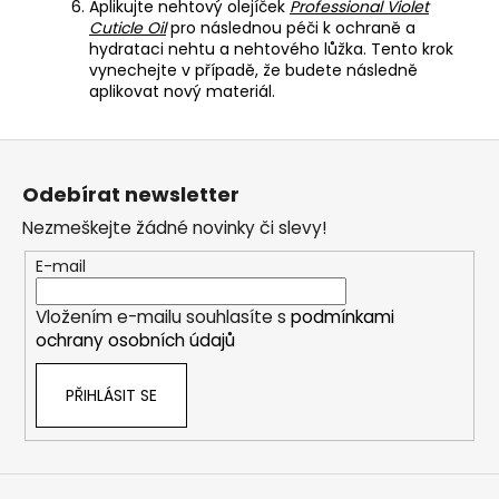
Aplikujte nehtový olejíček
Professional Violet
Cuticle Oil
pro následnou péči k ochraně a
hydrataci nehtu a nehtového lůžka. Tento krok
vynechejte v případě, že budete následně
aplikovat nový materiál.
Z
á
Odebírat newsletter
p
Nezmeškejte žádné novinky či slevy!
a
t
E-mail
í
Vložením e-mailu souhlasíte s
podmínkami
ochrany osobních údajů
PŘIHLÁSIT SE