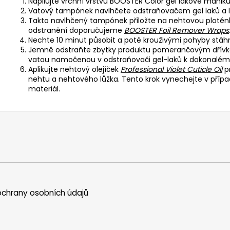
Napilujte vrchní vrstvu BOOSTER Color gel lakové manikú
Vatový tampónek navlhčete odstraňovačem gel laků a 
Takto navlhčený tampónek přiložte na nehtovou ploténku 
odstranění doporučujeme
BOOSTER Foil Remover Wraps
Nechte 10 minut působit a poté krouživými pohyby stáh
Jemně odstraňte zbytky produktu pomerančovým dřívk
vatou namočenou v odstraňovači gel-laků k dokonalému
Aplikujte nehtový olejíček
Professional Violet Cuticle Oil
pr
nehtu a nehtového lůžka. Tento krok vynechejte v přípa
materiál.
chrany osobních údajů