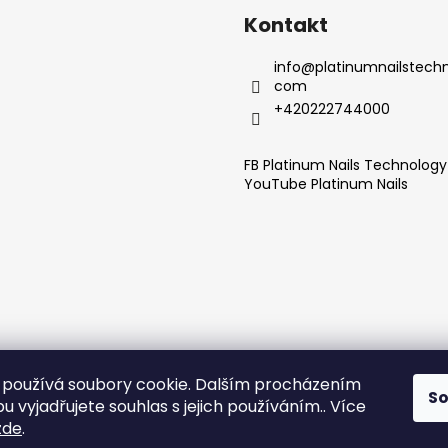
Kontakt
info
@
platinumnailstechn
com
+420222744000
FB Platinum Nails Technolog
YouTube Platinum Nails
používá soubory cookie. Dalším procházením
S
 vyjadřujete souhlas s jejich používáním.. Více
zde
.