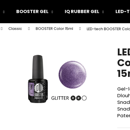
BOOSTER GEL
IQ RUBBER GEL
LED-T
Classic
BOOSTER Color 15ml
LED-tech BOOSTER Color
Co potřebujete najít?
LE
HLEDAT
Co
15
Doporučujeme
Gel-l
Dlouh
Snad
Snad
Pate