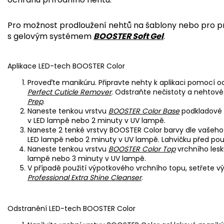
Pro možnost prodloužení nehtů na šablony nebo pro p
s gelovým systémem
BOOSTER Soft Gel
.
Aplikace LED-tech BOOSTER Color
Proveďte manikúru. Připravte nehty k aplikaci pomocí 
Perfect Cuticle Remover
. Odstraňte nečistoty a nehto
Prep
.
Naneste tenkou vrstvu
BOOSTER Color Base
podkladové 
v LED lampě nebo 2 minuty v UV lampě.
Naneste 2 tenké vrstvy BOOSTER Color barvy dle vašeho
LED lampě nebo 2 minuty v UV lampě. Lahvičku před použ
Naneste tenkou vrstvu
BOOSTER Color Top
vrchního lesk
lampě nebo 3 minuty v UV lampě.
V případě použití výpotkového vrchního topu, setřet
Professional Extra Shine Cleanser
.
Odstranění LED-tech BOOSTER Color