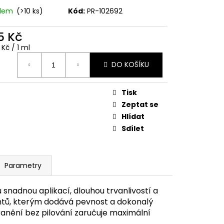
adem
(>10 ks)
Kód:
PR-102692
5 Kč
ná
 Kč / 1 ml
:
DO KOŠÍKU
Tisk
Zeptat se
Hlídat
Sdílet
Parametry
 snadnou aplikací, dlouhou trvanlivostí a
htů, kterým dodává pevnost a dokonalý
tranění bez pilování zaručuje maximální