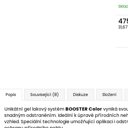
Skl
47
Měr
31,67
cena
Popis
Související (8)
Diskuze
Složení
Unikátní gel lakový systém
BOOSTER Color
vyniká svou
snadným odstraněním. Ideální k úpravě přírodních ne
vzhled. Speciální technologie umožňující aplikaci i ods
ochranu přírodního nehtu.