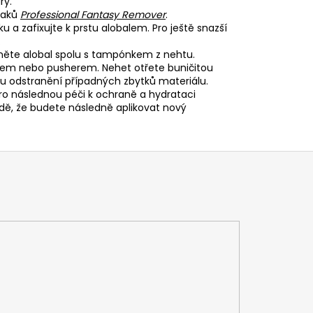
ry.
laků
Professional Fantasy Remover
.
a zafixujte k prstu alobalem. Pro ještě snazší
.
něte alobal spolu s tampónkem z nehtu.
em nebo pusherem. Nehet otřete buničitou
 odstranění případných zbytků materiálu.
o následnou péči k ochraně a hydrataci
dě, že budete následně aplikovat nový