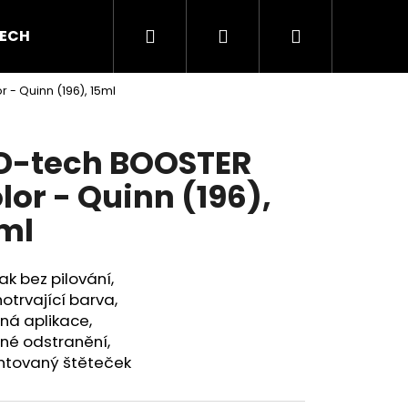
Hledat
Přihlášení
Nákupní
ECH GEL
BAREVNÉ GELY
AKRYL A AKRYGEL
 - Quinn (196), 15ml
košík
D-tech BOOSTER
lor - Quinn (196),
ml
ak bez pilování,
otrvající barva,
ná aplikace,
né odstranění,
ntovaný štěteček