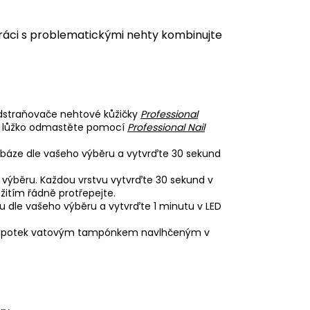
ráci s problematickými nehty kombinujte
odstraňovače nehtové kůžičky
Professional
vé lůžko odmastěte pomocí
Professional Nail
báze dle vašeho výběru a vytvrďte 30 sekund
 výběru. Každou vrstvu vytvrďte 30 sekund v
itím řádně protřepejte.
u dle vašeho výběru a vytvrďte 1 minutu v LED
e výpotek vatovým tampónkem navlhčeným v