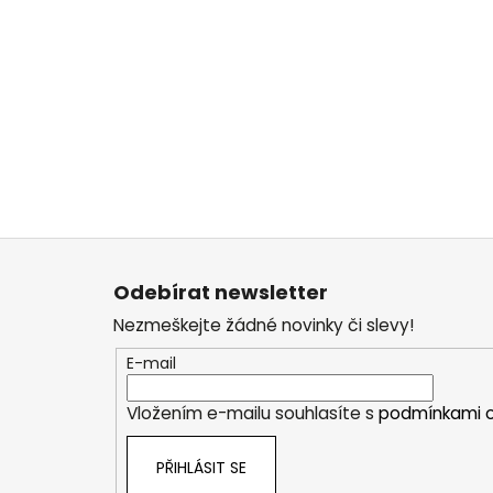
Z
á
Odebírat newsletter
p
Nezmeškejte žádné novinky či slevy!
a
t
E-mail
í
Vložením e-mailu souhlasíte s
podmínkami o
PŘIHLÁSIT SE