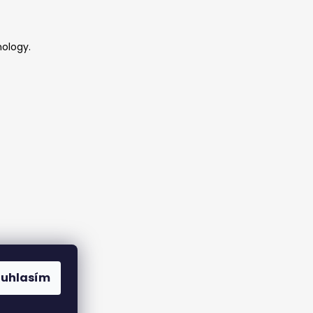
ology.
y
ouhlasím