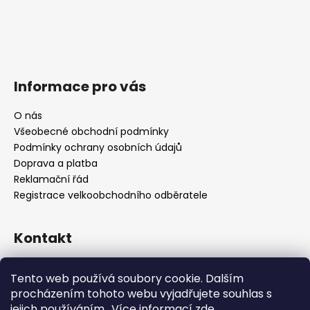
Informace pro vás
O nás
Všeobecné obchodní podmínky
Podmínky ochrany osobních údajů
Doprava a platba
Reklamační řád
Registrace velkoobchodního odběratele
Kontakt
info
@
platinumnailstechnology.com
Tento web používá soubory cookie. Dalším
+420222744000
procházením tohoto webu vyjadřujete souhlas s
jejich používáním.. Více informací
zde
.