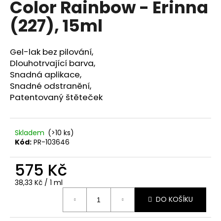
Color Rainbow - Erinna
a
(227), 15ml
j
í
t
Gel-lak bez pilování,
?
Dlouhotrvající barva,
Snadná aplikace,
Snadné odstranění,
Patentovaný štěteček
HLEDAT
Skladem
(>10 ks)
Kód:
PR-103646
D
575 Kč
o
p
Měrná
38,33 Kč / 1 ml
o
cena:
r
DO KOŠÍKU
u