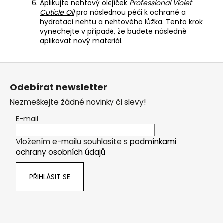
Aplikujte nehtový olejíček
Professional Violet
Cuticle Oil
pro následnou péči k ochraně a
hydrataci nehtu a nehtového lůžka. Tento krok
vynechejte v případě, že budete následně
aplikovat nový materiál.
Z
á
Odebírat newsletter
p
Nezmeškejte žádné novinky či slevy!
a
t
E-mail
í
Vložením e-mailu souhlasíte s
podmínkami
ochrany osobních údajů
PŘIHLÁSIT SE