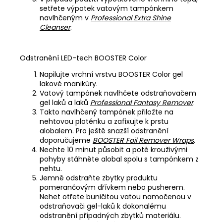
setřete výpotek vatovým tampónkem
navlhčeným v
Professional Extra Shine
Cleanser
.
Odstranění LED-tech BOOSTER Color
Napilujte vrchní vrstvu BOOSTER Color gel
lakové manikúry.
Vatový tampónek navlhčete odstraňovačem
gel laků a laků
Professional Fantasy Remover
.
Takto navlhčený tampónek přiložte na
nehtovou ploténku a zafixujte k prstu
alobalem. Pro ještě snazší odstranění
doporučujeme
BOOSTER Foil Remover Wraps
.
Nechte 10 minut působit a poté krouživými
pohyby stáhněte alobal spolu s tampónkem z
nehtu.
Jemně odstraňte zbytky produktu
pomerančovým dřívkem nebo pusherem.
Nehet otřete buničitou vatou namočenou v
odstraňovači gel-laků k dokonalému
odstranění případných zbytků materiálu.