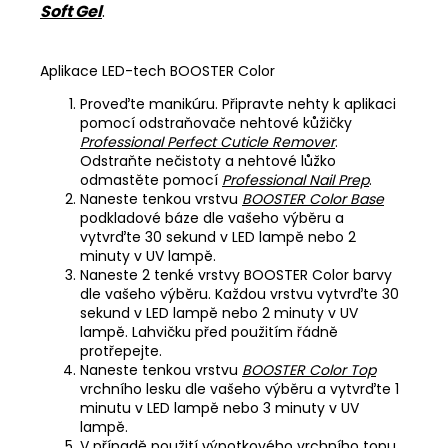
Soft Gel
.
Aplikace LED-tech BOOSTER Color
Proveďte manikúru. Připravte nehty k aplikaci
pomocí odstraňovače nehtové kůžičky
Professional Perfect Cuticle Remover
.
Odstraňte nečistoty a nehtové lůžko
odmastěte pomocí
Professional Nail Prep
.
Naneste tenkou vrstvu
BOOSTER Color Base
podkladové báze dle vašeho výběru a
vytvrďte 30 sekund v LED lampě nebo 2
minuty v UV lampě.
Naneste 2 tenké vrstvy BOOSTER Color barvy
dle vašeho výběru. Každou vrstvu vytvrďte 30
sekund v LED lampě nebo 2 minuty v UV
lampě. Lahvičku před použitím řádně
protřepejte.
Naneste tenkou vrstvu
BOOSTER Color Top
vrchního lesku dle vašeho výběru a vytvrďte 1
minutu v LED lampě nebo 3 minuty v UV
lampě.
V případě použití výpotkového vrchního topu,