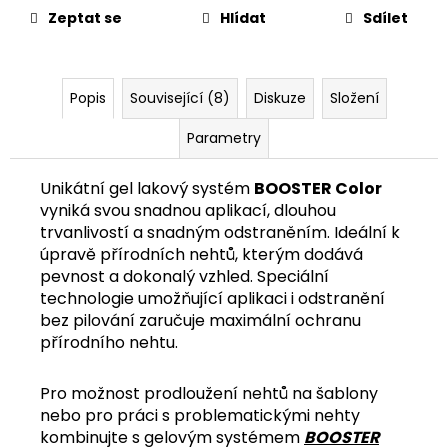
č
Zeptat se
Hlídat
Sdílet
u
j
e
m
Popis
Související (8)
Diskuze
Složení
e
Parametry
Unikátní gel lakový systém
BOOSTER Color
vyniká svou snadnou aplikací, dlouhou
trvanlivostí a snadným odstraněním. Ideální k
úpravě přírodních nehtů, kterým dodává
pevnost a dokonalý vzhled. Speciální
technologie umožňující aplikaci i odstranění
bez pilování zaručuje maximální ochranu
přírodního nehtu.
Pro možnost prodloužení nehtů na šablony
nebo pro práci s problematickými nehty
kombinujte s gelovým systémem
BOOSTER