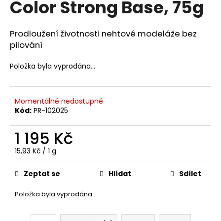
Color Strong Base, 75g
a
j
Prodloužení životnosti nehtové modeláže bez
í
pilování
t
?
Položka byla vyprodána…
Momentálně nedostupné
Kód:
PR-102025
HLEDAT
1 195 Kč
Měrná
15,93 Kč / 1 g
D
cena:
o
Zeptat se
Hlídat
Sdílet
p
o
Položka byla vyprodána…
r
u