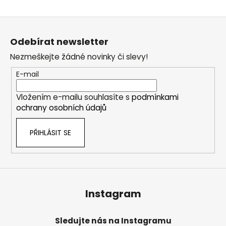
Z
á
Odebírat newsletter
p
Nezmeškejte žádné novinky či slevy!
a
t
E-mail
í
Vložením e-mailu souhlasíte s
podmínkami
ochrany osobních údajů
PŘIHLÁSIT SE
Instagram
Sledujte nás na Instagramu