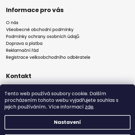
Informace pro vás
O nás
Všeobecné obchodní podmínky
Podmínky ochrany osobních údajů
Doprava a platba
Reklamační řád
Registrace velkoobchodního odběratele
Kontakt
info
@
platinumnailstechnology.com
Tento web používá soubory cookie. Dalším
+420222744000
procházením tohoto webu vyjadřujete souhlas s
jejich používáním.. Více informací
zde
.
FB Platinum Nails Technology
YouTube Platinum Nails
Nastavení