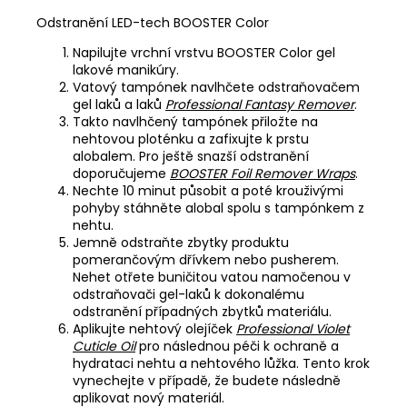
Odstranění LED-tech BOOSTER Color
Napilujte vrchní vrstvu BOOSTER Color gel
lakové manikúry.
Vatový tampónek navlhčete odstraňovačem
gel laků a laků
Professional Fantasy Remover
.
Takto navlhčený tampónek přiložte na
nehtovou ploténku a zafixujte k prstu
alobalem. Pro ještě snazší odstranění
doporučujeme
BOOSTER Foil Remover Wraps
.
Nechte 10 minut působit a poté krouživými
pohyby stáhněte alobal spolu s tampónkem z
nehtu.
Jemně odstraňte zbytky produktu
pomerančovým dřívkem nebo pusherem.
Nehet otřete buničitou vatou namočenou v
odstraňovači gel-laků k dokonalému
odstranění případných zbytků materiálu.
Aplikujte nehtový olejíček
Professional Violet
Cuticle Oil
pro následnou péči k ochraně a
hydrataci nehtu a nehtového lůžka. Tento krok
vynechejte v případě, že budete následně
aplikovat nový materiál.