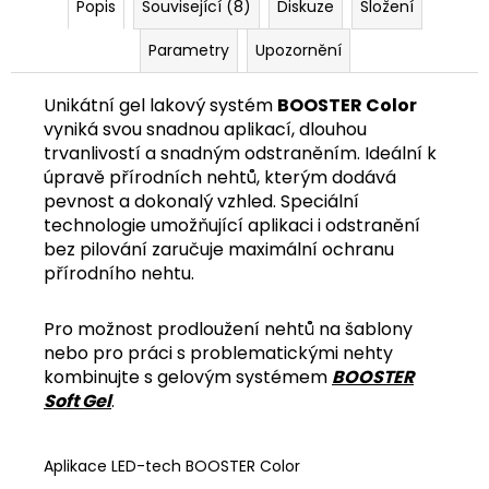
č
Popis
Související (8)
Diskuze
Složení
u
j
Parametry
Upozornění
e
m
Unikátní gel lakový systém
BOOSTER Color
e
vyniká svou snadnou aplikací, dlouhou
trvanlivostí a snadným odstraněním. Ideální k
úpravě přírodních nehtů, kterým dodává
pevnost a dokonalý vzhled. Speciální
technologie umožňující aplikaci i odstranění
bez pilování zaručuje maximální ochranu
přírodního nehtu.
Pro možnost prodloužení nehtů na šablony
nebo pro práci s problematickými nehty
kombinujte s gelovým systémem
BOOSTER
Soft Gel
.
Aplikace LED-tech BOOSTER Color