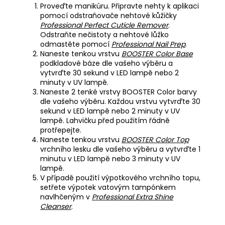
Proveďte manikúru. Připravte nehty k aplikaci
pomocí odstraňovače nehtové kůžičky
Professional Perfect Cuticle Remover
.
Odstraňte nečistoty a nehtové lůžko
odmastěte pomocí
Professional Nail Prep
.
Naneste tenkou vrstvu
BOOSTER Color Base
podkladové báze dle vašeho výběru a
vytvrďte 30 sekund v LED lampě nebo 2
minuty v UV lampě.
Naneste 2 tenké vrstvy BOOSTER Color barvy
dle vašeho výběru. Každou vrstvu vytvrďte 30
sekund v LED lampě nebo 2 minuty v UV
lampě. Lahvičku před použitím řádně
protřepejte.
Naneste tenkou vrstvu
BOOSTER Color Top
vrchního lesku dle vašeho výběru a vytvrďte 1
minutu v LED lampě nebo 3 minuty v UV
lampě.
V případě použití výpotkového vrchního topu,
setřete výpotek vatovým tampónkem
navlhčeným v
Professional Extra Shine
Cleanser
.