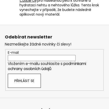
Cuticle Oil
pro následnou péči k ochraně a
hydrataci nehtu a nehtového lůžka. Tento krok
vynechejte v případě, že budete následně
aplikovat nový materiál.
Z
á
Odebírat newsletter
p
Nezmeškejte žádné novinky či slevy!
a
t
E-mail
í
Vložením e-mailu souhlasíte s
podmínkami
ochrany osobních údajů
PŘIHLÁSIT SE