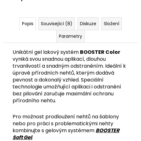
č
u
j
e
Popis
Související (8)
Diskuze
Složení
m
e
Parametry
Unikátní gel lakový systém
BOOSTER Color
vyniká svou snadnou aplikací, dlouhou
trvanlivostí a snadným odstraněním. Ideální k
úpravě přírodních nehtů, kterým dodává
pevnost a dokonalý vzhled. Speciální
technologie umožňující aplikaci i odstranění
bez pilování zaručuje maximální ochranu
přírodního nehtu.
Pro možnost prodloužení nehtů na šablony
nebo pro práci s problematickými nehty
kombinujte s gelovým systémem
BOOSTER
Soft Gel
.