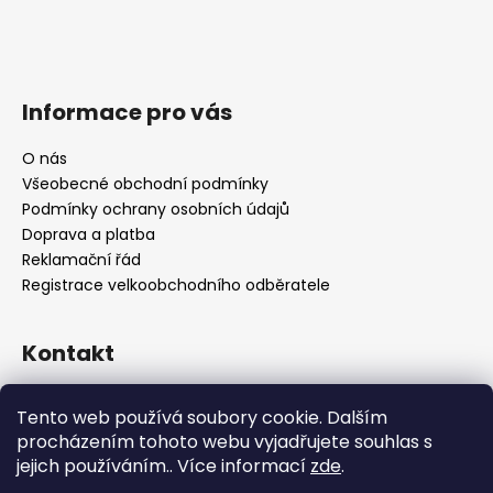
Informace pro vás
O nás
Všeobecné obchodní podmínky
Podmínky ochrany osobních údajů
Doprava a platba
Reklamační řád
Registrace velkoobchodního odběratele
Kontakt
info
@
platinumnailstechnology.com
Tento web používá soubory cookie. Dalším
+420222744000
procházením tohoto webu vyjadřujete souhlas s
jejich používáním.. Více informací
zde
.