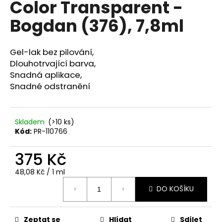
Color Transparent -
a
Bogdan (376), 7,8ml
j
í
t
Gel-lak bez pilování,
?
Dlouhotrvající barva,
Snadná aplikace,
Snadné odstranění
HLEDAT
Skladem
(>10 ks)
Kód:
PR-110766
375 Kč
D
o
Měrná
48,08 Kč / 1 ml
p
cena:
DO KOŠÍKU
o
r
u
Zeptat se
Hlídat
Sdílet