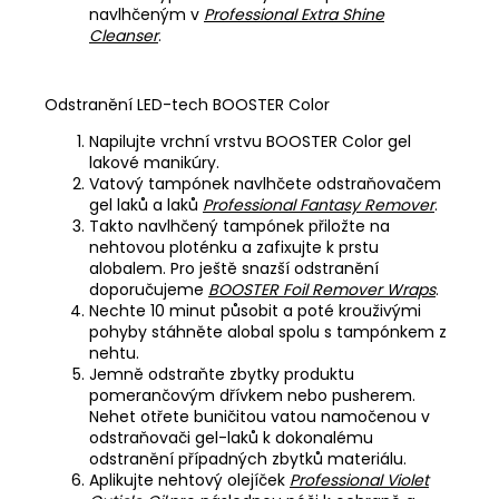
navlhčeným v
Professional Extra Shine
Cleanser
.
Odstranění LED-tech BOOSTER Color
Napilujte vrchní vrstvu BOOSTER Color gel
lakové manikúry.
Vatový tampónek navlhčete odstraňovačem
gel laků a laků
Professional Fantasy Remover
.
Takto navlhčený tampónek přiložte na
nehtovou ploténku a zafixujte k prstu
alobalem. Pro ještě snazší odstranění
doporučujeme
BOOSTER Foil Remover Wraps
.
Nechte 10 minut působit a poté krouživými
pohyby stáhněte alobal spolu s tampónkem z
nehtu.
Jemně odstraňte zbytky produktu
pomerančovým dřívkem nebo pusherem.
Nehet otřete buničitou vatou namočenou v
odstraňovači gel-laků k dokonalému
odstranění případných zbytků materiálu.
Aplikujte nehtový olejíček
Professional Violet