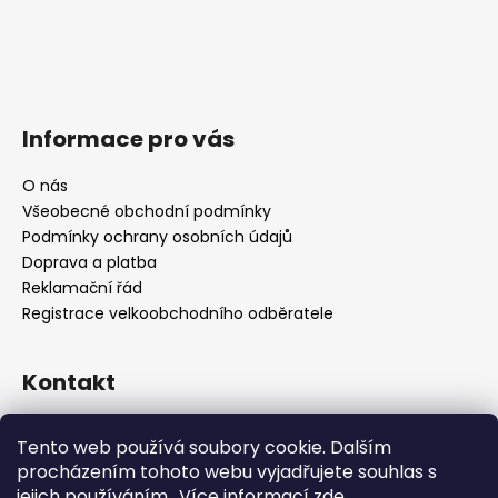
Informace pro vás
O nás
Všeobecné obchodní podmínky
Podmínky ochrany osobních údajů
Doprava a platba
Reklamační řád
Registrace velkoobchodního odběratele
Kontakt
info
@
platinumnailstechnology.com
Tento web používá soubory cookie. Dalším
+420222744000
procházením tohoto webu vyjadřujete souhlas s
jejich používáním.. Více informací
zde
.