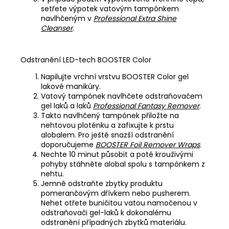
setřete výpotek vatovým tampónkem
navlhčeným v
Professional Extra Shine
Cleanser
.
Odstranění LED-tech BOOSTER Color
Napilujte vrchní vrstvu BOOSTER Color gel
lakové manikúry.
Vatový tampónek navlhčete odstraňovačem
gel laků a laků
Professional Fantasy Remover
.
Takto navlhčený tampónek přiložte na
nehtovou ploténku a zafixujte k prstu
alobalem. Pro ještě snazší odstranění
doporučujeme
BOOSTER Foil Remover Wraps
.
Nechte 10 minut působit a poté krouživými
pohyby stáhněte alobal spolu s tampónkem z
nehtu.
Jemně odstraňte zbytky produktu
pomerančovým dřívkem nebo pusherem.
Nehet otřete buničitou vatou namočenou v
odstraňovači gel-laků k dokonalému
odstranění případných zbytků materiálu.