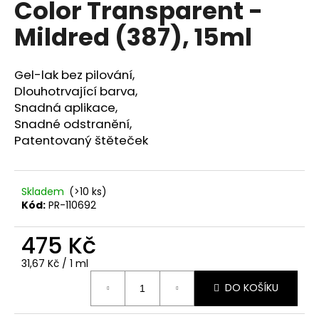
Color Transparent -
a
Mildred (387), 15ml
j
í
t
Gel-lak bez pilování,
?
Dlouhotrvající barva,
Snadná aplikace,
Snadné odstranění,
Patentovaný štěteček
HLEDAT
Skladem
(>10 ks)
Kód:
PR-110692
D
475 Kč
o
p
Měrná
31,67 Kč / 1 ml
o
cena:
r
DO KOŠÍKU
u