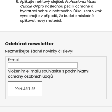
Aplikujte nehtový olejíček
Professional Violet
Cuticle Oil
pro následnou péči k ochraně a
hydrataci nehtu a nehtového lůžka. Tento krok
vynechejte v případě, že budete následně
aplikovat nový materiál.
Z
á
Odebírat newsletter
p
Nezmeškejte žádné novinky či slevy!
a
t
E-mail
í
Vložením e-mailu souhlasíte s
podmínkami
ochrany osobních údajů
PŘIHLÁSIT SE