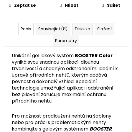
č
Zeptat se
Hlídat
Sdílet
u
j
e
m
Popis
Související (8)
Diskuze
Složení
e
Parametry
Unikátní gel lakový systém
BOOSTER Color
vyniká svou snadnou aplikací, dlouhou
trvanlivostí a snadným odstraněním. Ideální k
úpravě přírodních nehtů, kterým dodává
pevnost a dokonalý vzhled. Speciální
technologie umožňující aplikaci i odstranění
bez pilování zaručuje maximální ochranu
přírodního nehtu.
Pro možnost prodloužení nehtů na šablony
nebo pro práci s problematickými nehty
kombinujte s gelovým systémem
BOOSTER