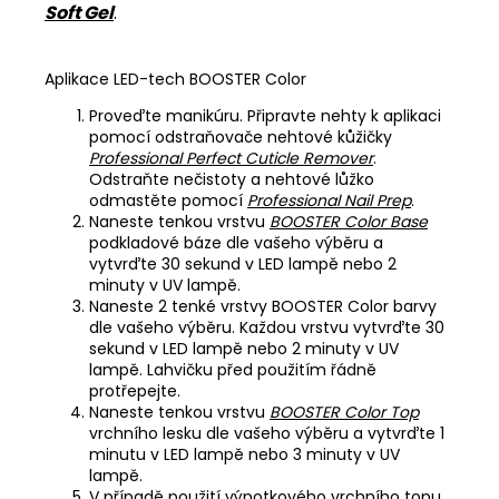
Soft Gel
.
Aplikace LED-tech BOOSTER Color
Proveďte manikúru. Připravte nehty k aplikaci
pomocí odstraňovače nehtové kůžičky
Professional Perfect Cuticle Remover
.
Odstraňte nečistoty a nehtové lůžko
odmastěte pomocí
Professional Nail Prep
.
Naneste tenkou vrstvu
BOOSTER Color Base
podkladové báze dle vašeho výběru a
vytvrďte 30 sekund v LED lampě nebo 2
minuty v UV lampě.
Naneste 2 tenké vrstvy BOOSTER Color barvy
dle vašeho výběru. Každou vrstvu vytvrďte 30
sekund v LED lampě nebo 2 minuty v UV
lampě. Lahvičku před použitím řádně
protřepejte.
Naneste tenkou vrstvu
BOOSTER Color Top
vrchního lesku dle vašeho výběru a vytvrďte 1
minutu v LED lampě nebo 3 minuty v UV
lampě.
V případě použití výpotkového vrchního topu,