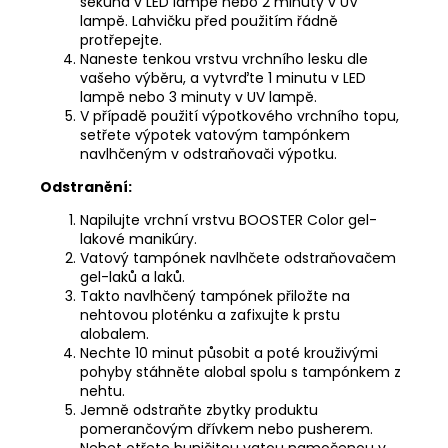
sekund v LED lampě nebo 2 minuty v UV
lampě. Lahvičku před použitím řádně
protřepejte.
Naneste tenkou vrstvu
vrchního lesku
dle
vašeho výběru, a vytvrďte 1 minutu v LED
lampě nebo 3 minuty v UV lampě.
V případě použití výpotkového vrchního topu,
setřete výpotek
vatovým tampónkem
navlhčeným v
odstraňovači výpotku
.
Odstranění:
Napilujte vrchní vrstvu BOOSTER Color gel-
lakové manikúry.
Vatový tampónek navlhčete
odstraňovačem
gel-laků a laků
.
Takto navlhčený tampónek přiložte na
nehtovou ploténku a zafixujte k prstu
alobalem
.
Nechte 10 minut působit a poté krouživými
pohyby stáhněte alobal spolu s tampónkem z
nehtu.
Jemně odstraňte zbytky produktu
pomerančovým dřívkem nebo pusherem
.