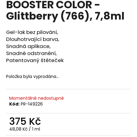
BOOSTER COLOR -
a
Glittberry (766), 7,8ml
j
í
t
Gel-lak bez pilování,
?
Dlouhotrvající barva,
Snadná aplikace,
Snadné odstranění,
Patentovaný štěteček
HLEDAT
Položka byla vyprodána…
D
Momentálně nedostupné
o
Kód:
PR-149226
p
o
375 Kč
r
Měrná
48,08 Kč / 1 ml
u
cena: