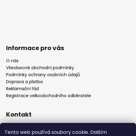
Informace pro vás
O nás
Všeobecné obchodní podmínky
Podmínky ochrany osobních údajů
Doprava a platba
Reklamační řád
Registrace velkoobchodního odběratele
Kontakt
info
@
platinumnailstechnology.com
Tento web používá soubory cookie. Dalším
+420222744000