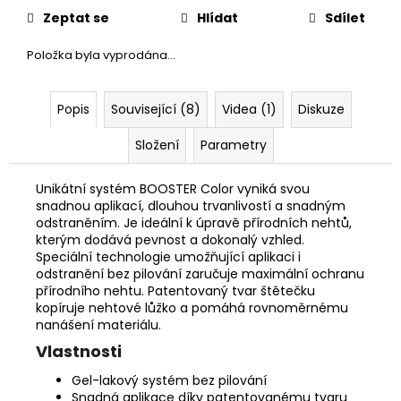
č
Zeptat se
Hlídat
Sdílet
u
j
Položka byla vyprodána…
e
m
e
Popis
Související (8)
Videa (1)
Diskuze
Složení
Parametry
Unikátní systém BOOSTER Color vyniká svou
snadnou aplikací, dlouhou trvanlivostí a snadným
odstraněním. Je ideální k úpravě přírodních nehtů,
kterým dodává pevnost a dokonalý vzhled.
Speciální technologie umožňující aplikaci i
odstranění bez pilování zaručuje maximální ochranu
přírodního nehtu. Patentovaný tvar štětečku
kopíruje nehtové lůžko a pomáhá rovnoměrnému
nanášení materiálu.
Vlastnosti
Gel-lakový systém bez pilování
Snadná aplikace díky patentovanému tvaru