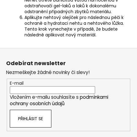
Nehet otřete buničitou vatou namočenou v
odstraňovači gel-laků a laků k dokonalému
odstranění případných zbytků materiálu.
Aplikujte
nehtový olejíček
pro následnou péči k
ochraně a hydrataci nehtu a nehtového lůžka.
Tento krok vynechejte v případě, že budete
následně aplikovat nový materiál.
Z
á
Odebírat newsletter
p
Nezmeškejte žádné novinky či slevy!
a
t
E-mail
í
Vložením e-mailu souhlasíte s
podmínkami
ochrany osobních údajů
PŘIHLÁSIT SE