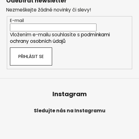
Odebírat newsletter
p
Nezmeškejte žádné novinky či slevy!
a
t
E-mail
í
Vložením e-mailu souhlasíte s
podmínkami
ochrany osobních údajů
PŘIHLÁSIT SE
Instagram
Sledujte nás na Instagramu