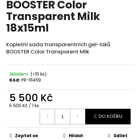
BOOSTER Color
a
Transparent Milk
j
í
18x15ml
t
?
Kopletní sada transparentních gel-laků
BOOSTER Color Transparent Milk
HLEDAT
Skladem
(>10 ks)
Kód:
PR-111459
5 500 Kč
D
Měrná
o
5 500 Kč / 1 ks
cena:
p
DO KOŠÍKU
o
r
u
Zeptat se
Hlídat
Sdílet