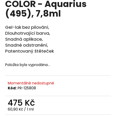
COLOR - Aquarius
a
(495), 7,8ml
j
í
t
Gel-lak bez pilování,
?
Dlouhotrvající barva,
Snadná aplikace,
Snadné odstranění,
Patentovaný štěteček
HLEDAT
Položka byla vyprodána…
D
Momentálně nedostupné
o
Kód:
PR-125808
p
o
475 Kč
r
Měrná
60,90 Kč / 1 ml
u
cena: