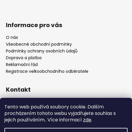
Informace pro vás
O nás
Všeobecné obchodní podmínky
Podmínky ochrany osobních údajů
Doprava a platba
Reklamační řád
Registrace velkoobchodního odběratele
Kontakt
info
@
platinumnailstechnology.com
Tento web používá soubory cookie. Dalším
+420222744000
procházením tohoto webu vyjadřujete souhlas s
jejich používáním.. Více informací
zde
.
FB Platinum Nails Technology
YouTube Platinum Nails