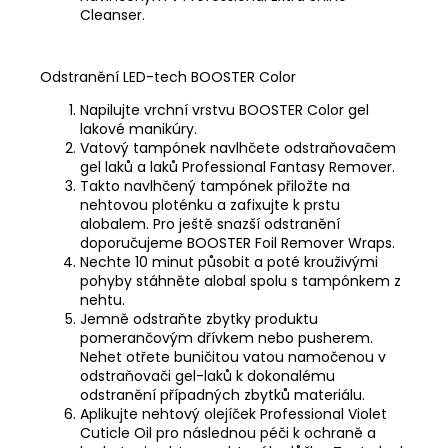
Cleanser
.
Odstranění LED-tech BOOSTER Color
Napilujte vrchní vrstvu BOOSTER Color gel
lakové manikúry.
Vatový tampónek navlhčete odstraňovačem
gel laků a laků
Professional Fantasy Remover
.
Takto navlhčený tampónek přiložte na
nehtovou ploténku a zafixujte k prstu
alobalem. Pro ještě snazší odstranění
doporučujeme
BOOSTER Foil Remover Wraps
.
Nechte 10 minut působit a poté krouživými
pohyby stáhněte alobal spolu s tampónkem z
nehtu.
Jemně odstraňte zbytky produktu
pomerančovým dřívkem nebo pusherem.
Nehet otřete buničitou vatou namočenou v
odstraňovači gel-laků k dokonalému
odstranění případných zbytků materiálu.
Aplikujte nehtový olejíček
Professional Violet
Cuticle Oil
pro následnou péči k ochraně a