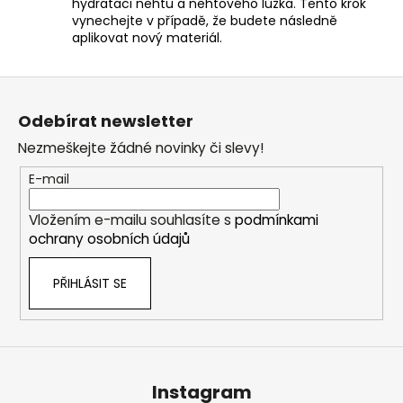
hydrataci nehtu a nehtového lůžka. Tento krok
vynechejte v případě, že budete následně
aplikovat nový materiál.
Z
á
Odebírat newsletter
p
Nezmeškejte žádné novinky či slevy!
a
t
E-mail
í
Vložením e-mailu souhlasíte s
podmínkami
ochrany osobních údajů
PŘIHLÁSIT SE
Instagram