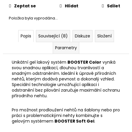
č
Zeptat se
Hlídat
Sdílet
u
j
Položka byla vyprodána…
e
m
e
Popis
Související (8)
Diskuze
Složení
Parametry
Unikátní gel lakový systém
BOOSTER Color
vyniká
svou snadnou aplikací, dlouhou trvanlivostí a
snadným odstraněním. Ideální k úpravě přírodních
nehtů, kterým dodává pevnost a dokonalý vzhled.
Speciální technologie umožňující aplikaci i
odstranění bez pilování zaručuje maximální ochranu
přírodního nehtu.
Pro možnost prodloužení nehtů na šablony nebo pro
práci s problematickými nehty kombinujte s
gelovým systémem
BOOSTER Soft Gel
.