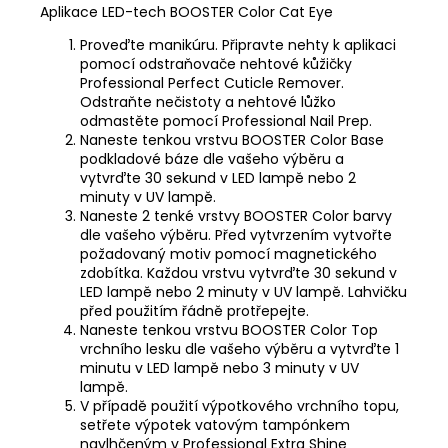
Aplikace LED-tech BOOSTER Color Cat Eye
Proveďte manikúru. Připravte nehty k aplikaci
pomocí odstraňovače nehtové kůžičky
Professional Perfect Cuticle Remover
.
Odstraňte nečistoty a nehtové lůžko
odmastěte pomocí
Professional Nail Prep
.
Naneste tenkou vrstvu
BOOSTER Color Base
podkladové báze dle vašeho výběru a
vytvrďte 30 sekund v LED lampě nebo 2
minuty v UV lampě.
Naneste 2 tenké vrstvy BOOSTER Color barvy
dle vašeho výběru. Před vytvrzením vytvořte
požadovaný motiv pomocí
magnetického
zdobítka
. Každou vrstvu vytvrďte 30 sekund v
LED lampě nebo 2 minuty v UV lampě. Lahvičku
před použitím řádně protřepejte.
Naneste tenkou vrstvu
BOOSTER Color Top
vrchního lesku dle vašeho výběru a vytvrďte 1
minutu v LED lampě nebo 3 minuty v UV
lampě.
V případě použití výpotkového vrchního topu,
setřete výpotek vatovým tampónkem
navlhčeným v
Professional Extra Shine