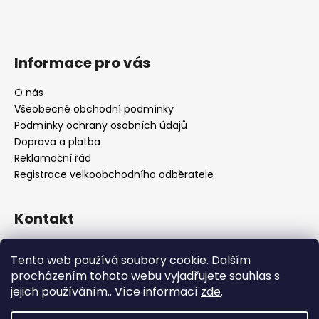
Informace pro vás
O nás
Všeobecné obchodní podmínky
Podmínky ochrany osobních údajů
Doprava a platba
Reklamační řád
Registrace velkoobchodního odběratele
Kontakt
info
@
platinumnailstechnology.com
Tento web používá soubory cookie. Dalším
+420222744000
procházením tohoto webu vyjadřujete souhlas s
jejich používáním.. Více informací
zde
.
FB Platinum Nails Technology
YouTube Platinum Nails