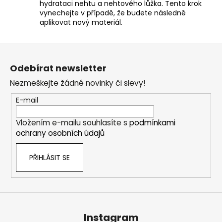
hydrataci nehtu a nehtového lůžka. Tento krok
vynechejte v případě, že budete následně
aplikovat nový materiál.
Z
á
Odebírat newsletter
p
Nezmeškejte žádné novinky či slevy!
a
t
E-mail
í
Vložením e-mailu souhlasíte s
podmínkami
ochrany osobních údajů
PŘIHLÁSIT SE
Instagram