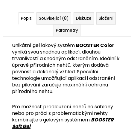
č
u
j
Popis
Související (8)
Diskuze
Složení
e
m
Parametry
e
Unikátní gel lakový systém
BOOSTER Color
vyniká svou snadnou aplikací, dlouhou
trvanlivostí a snadným odstraněním. Ideální k
úpravě přírodních nehtů, kterým dodává
pevnost a dokonalý vzhled. Speciální
technologie umožňující aplikaci i odstranění
bez pilování zaručuje maximální ochranu
přírodního nehtu.
Pro možnost prodloužení nehtů na šablony
nebo pro práci s problematickými nehty
kombinujte s gelovým systémem
BOOSTER
Soft Gel
.