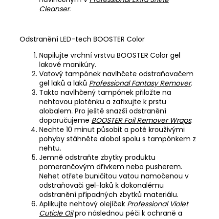
Cleanser
.
Odstranění LED-tech BOOSTER Color
Napilujte vrchní vrstvu BOOSTER Color gel
lakové manikúry.
Vatový tampónek navlhčete odstraňovačem
gel laků a laků
Professional Fantasy Remover
.
Takto navlhčený tampónek přiložte na
nehtovou ploténku a zafixujte k prstu
alobalem. Pro ještě snazší odstranění
doporučujeme
BOOSTER Foil Remover Wraps
.
Nechte 10 minut působit a poté krouživými
pohyby stáhněte alobal spolu s tampónkem z
nehtu.
Jemně odstraňte zbytky produktu
pomerančovým dřívkem nebo pusherem.
Nehet otřete buničitou vatou namočenou v
odstraňovači gel-laků k dokonalému
odstranění případných zbytků materiálu.
Aplikujte nehtový olejíček
Professional Violet
Cuticle Oil
pro následnou péči k ochraně a