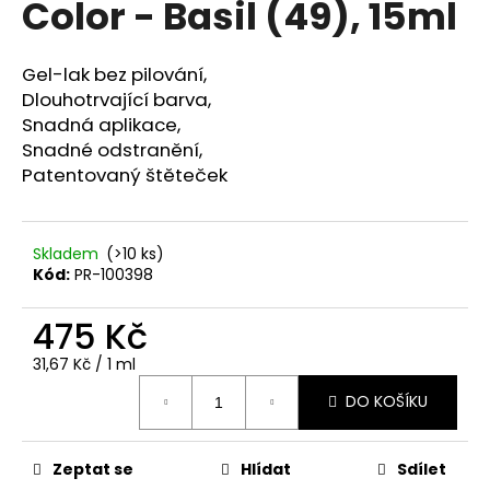
Color - Basil (49), 15ml
a
j
Gel-lak bez pilování,
í
Dlouhotrvající barva,
t
Snadná aplikace,
?
Snadné odstranění,
Patentovaný štěteček
Skladem
(>10 ks)
HLEDAT
Kód:
PR-100398
475 Kč
D
Měrná
31,67 Kč / 1 ml
o
cena:
p
DO KOŠÍKU
o
r
u
Zeptat se
Hlídat
Sdílet