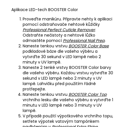
Aplikace LED-tech BOOSTER Color
Proveďte manikúru. Připravte nehty k aplikaci
pomocí odstraňovače nehtové kůžičky
Professional Perfect Cuticle Remover
.
Odstraňte nečistoty a nehtové lůžko
odmastěte pomocí
Professional Nail Prep
.
Naneste tenkou vrstvu
BOOSTER Color Base
podkladové báze dle vašeho výběru a
vytvrďte 30 sekund v LED lampě nebo 2
minuty v UV lampě.
Naneste 2 tenké vrstvy BOOSTER Color barvy
dle vašeho výběru. Každou vrstvu vytvrďte 30
sekund v LED lampě nebo 2 minuty v UV
lampě. Lahvičku před použitím řádně
protřepejte.
Naneste tenkou vrstvu
BOOSTER Color Top
vrchního lesku dle vašeho výběru a vytvrďte 1
minutu v LED lampě nebo 3 minuty v UV
lampě.
V případě použití výpotkového vrchního topu,
setřete výpotek vatovým tampónkem
navlhčeným v
Professional Extra Shine