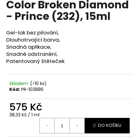
Color Broken Diamond
a
- Prince (232), 15ml
j
í
t
Gel-lak bez pilování,
?
Dlouhotrvající barva,
Snadná aplikace,
Snadné odstranění,
Patentovaný štěteček
HLEDAT
Skladem
(>10 ks)
Kód:
PR-103886
D
575 Kč
o
p
Měrná
38,33 Kč / 1 ml
o
cena:
r
DO KOŠÍKU
u