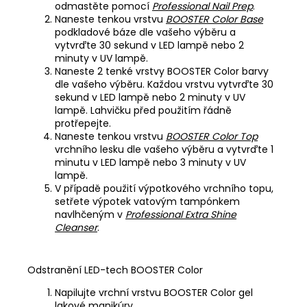
odmastěte pomocí
Professional Nail Prep
.
Naneste tenkou vrstvu
BOOSTER Color Base
podkladové báze dle vašeho výběru a
vytvrďte 30 sekund v LED lampě nebo 2
minuty v UV lampě.
Naneste 2 tenké vrstvy BOOSTER Color barvy
dle vašeho výběru. Každou vrstvu vytvrďte 30
sekund v LED lampě nebo 2 minuty v UV
lampě. Lahvičku před použitím řádně
protřepejte.
Naneste tenkou vrstvu
BOOSTER Color Top
vrchního lesku dle vašeho výběru a vytvrďte 1
minutu v LED lampě nebo 3 minuty v UV
lampě.
V případě použití výpotkového vrchního topu,
setřete výpotek vatovým tampónkem
navlhčeným v
Professional Extra Shine
Cleanser
.
Odstranění LED-tech BOOSTER Color
Napilujte vrchní vrstvu BOOSTER Color gel
lakové manikúry.