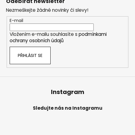
Odebírat newsletter
p
Nezmeškejte žádné novinky či slevy!
a
t
E-mail
í
Vložením e-mailu souhlasíte s
podmínkami
ochrany osobních údajů
PŘIHLÁSIT SE
Instagram
Sledujte nás na Instagramu