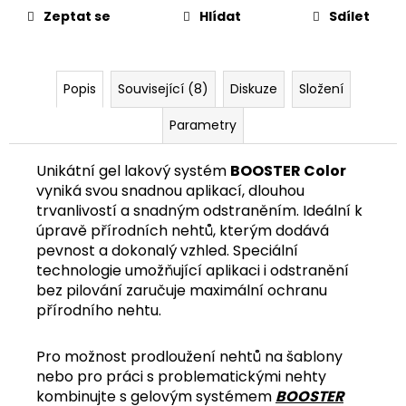
č
Zeptat se
Hlídat
Sdílet
u
j
e
m
Popis
Související (8)
Diskuze
Složení
e
Parametry
Unikátní gel lakový systém
BOOSTER Color
vyniká svou snadnou aplikací, dlouhou
trvanlivostí a snadným odstraněním. Ideální k
úpravě přírodních nehtů, kterým dodává
pevnost a dokonalý vzhled. Speciální
technologie umožňující aplikaci i odstranění
bez pilování zaručuje maximální ochranu
přírodního nehtu.
Pro možnost prodloužení nehtů na šablony
nebo pro práci s problematickými nehty
kombinujte s gelovým systémem
BOOSTER