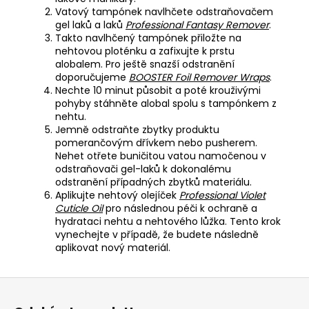
Vatový tampónek navlhčete odstraňovačem
gel laků a laků
Professional Fantasy Remover
.
Takto navlhčený tampónek přiložte na
nehtovou ploténku a zafixujte k prstu
alobalem. Pro ještě snazší odstranění
doporučujeme
BOOSTER Foil Remover Wraps
.
Nechte 10 minut působit a poté krouživými
pohyby stáhněte alobal spolu s tampónkem z
nehtu.
Jemně odstraňte zbytky produktu
pomerančovým dřívkem nebo pusherem.
Nehet otřete buničitou vatou namočenou v
odstraňovači gel-laků k dokonalému
odstranění případných zbytků materiálu.
Aplikujte nehtový olejíček
Professional Violet
Cuticle Oil
pro následnou péči k ochraně a
hydrataci nehtu a nehtového lůžka. Tento krok
vynechejte v případě, že budete následně
aplikovat nový materiál.
Z
á