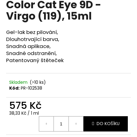
Color Cat Eye 9D -
a
Virgo (119), 15ml
j
í
t
Gel-lak bez pilování,
?
Dlouhotrvající barva,
Snadná aplikace,
Snadné odstranění,
Patentovaný štěteček
HLEDAT
Skladem
(>10 ks)
Kód:
PR-102538
D
575 Kč
o
p
Měrná
38,33 Kč / 1 ml
o
cena:
r
DO KOŠÍKU
u