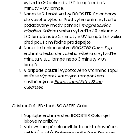
vytvrďte 30 sekund v LED lampě nebo 2
minuty v UV lampě.
Naneste 2 tenké vrstvy BOOSTER Color barvy
dle vašeho výběru. Před vytvrzením vytvořte
požadovaný motiv pomocí
magnetického
zdobítka
. Každou vrstvu vytvrďte 30 sekund v
LED lampě nebo 2 minuty v UV lampě. Lahvičku
před použitím řádně protřepejte.
Naneste tenkou vrstvu
BOOSTER Color Top
vrchního lesku dle vašeho výběru a vytvrďte 1
minutu v LED lampě nebo 3 minuty v UV
lampě.
V případě použití výpotkového vrchního topu,
setřete výpotek vatovým tampónkem
navlhčeným v
Professional Extra Shine
Cleanser
.
Odstranění LED-tech BOOSTER Color
Napilujte vrchní vrstvu BOOSTER Color gel
lakové manikúry.
Vatový tampónek navlhčete odstraňovačem
gel laků a laků
Professional Fantasy Remover
.