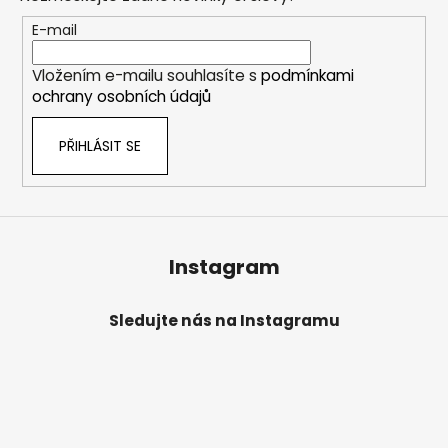
a
t
E-mail
í
Vložením e-mailu souhlasíte s
podmínkami
ochrany osobních údajů
PŘIHLÁSIT SE
Instagram
Sledujte nás na Instagramu