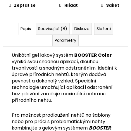
č
Zeptat se
Hlídat
Sdílet
u
j
e
m
Popis
Související (8)
Diskuze
Složení
e
Parametry
Unikátní gel lakový systém
BOOSTER Color
vyniká svou snadnou aplikací, dlouhou
trvanlivostí a snadným odstraněním. Ideální k
úpravě přírodních nehtů, kterým dodává
pevnost a dokonalý vzhled. Speciální
technologie umožňující aplikaci i odstranění
bez pilování zaručuje maximální ochranu
přírodního nehtu.
Pro možnost prodloužení nehtů na šablony
nebo pro práci s problematickými nehty
kombinujte s gelovým systémem
BOOSTER