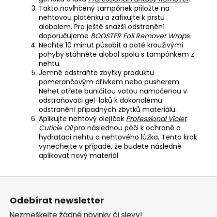
Takto navlhčený tampónek přiložte na
nehtovou ploténku a zafixujte k prstu
alobalem. Pro ještě snazší odstranění
doporučujeme
BOOSTER Foil Remover Wraps
.
Nechte 10 minut působit a poté krouživými
pohyby stáhněte alobal spolu s tampónkem z
nehtu.
Jemně odstraňte zbytky produktu
pomerančovým dřívkem nebo pusherem.
Nehet otřete buničitou vatou namočenou v
odstraňovači gel-laků k dokonalému
odstranění případných zbytků materiálu.
Aplikujte nehtový olejíček
Professional Violet
Cuticle Oil
pro následnou péči k ochraně a
hydrataci nehtu a nehtového lůžka. Tento krok
vynechejte v případě, že budete následně
aplikovat nový materiál.
Z
á
Odebírat newsletter
p
Nezmeškejte žádné novinky či slevy!