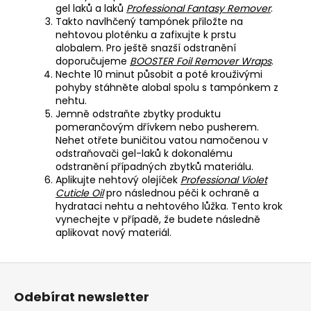
gel laků a laků
Professional Fantasy Remover
.
Takto navlhčený tampónek přiložte na
nehtovou ploténku a zafixujte k prstu
alobalem. Pro ještě snazší odstranění
doporučujeme
BOOSTER Foil Remover Wraps
.
Nechte 10 minut působit a poté krouživými
pohyby stáhněte alobal spolu s tampónkem z
nehtu.
Jemně odstraňte zbytky produktu
pomerančovým dřívkem nebo pusherem.
Nehet otřete buničitou vatou namočenou v
odstraňovači gel-laků k dokonalému
odstranění případných zbytků materiálu.
Aplikujte nehtový olejíček
Professional Violet
Cuticle Oil
pro následnou péči k ochraně a
hydrataci nehtu a nehtového lůžka. Tento krok
vynechejte v případě, že budete následně
aplikovat nový materiál.
Z
á
Odebírat newsletter
p