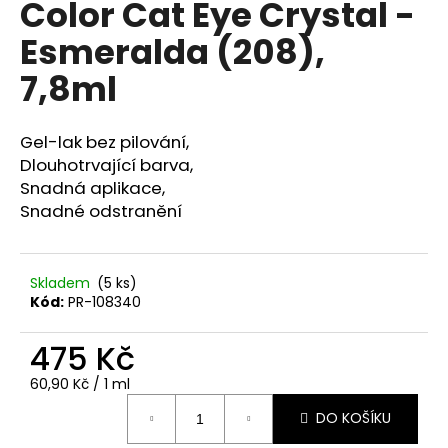
Color Cat Eye Crystal -
a
Esmeralda (208),
j
í
7,8ml
t
?
Gel-lak bez pilování,
Dlouhotrvající barva,
Snadná aplikace,
Snadné odstranění
HLEDAT
Skladem
(5 ks)
Kód:
PR-108340
D
o
475 Kč
p
o
Měrná
60,90 Kč / 1 ml
cena:
r
DO KOŠÍKU
u