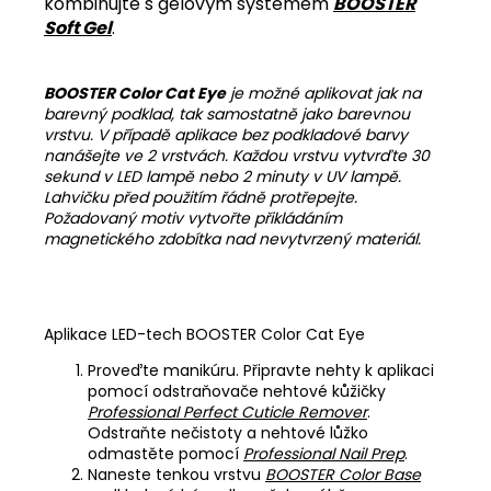
kombinujte s gelovým systémem
BOOSTER
Soft Gel
.
BOOSTER Color Cat Eye
je možné aplikovat jak na
barevný podklad, tak samostatně jako barevnou
vrstvu. V případě aplikace bez podkladové barvy
nanášejte ve 2 vrstvách. Každou vrstvu vytvrďte 30
sekund v LED lampě nebo 2 minuty v UV lampě.
Lahvičku před použitím řádně protřepejte.
Požadovaný motiv vytvořte přikládáním
magnetického zdobítka nad nevytvrzený materiál.
Aplikace LED-tech BOOSTER Color Cat Eye
Proveďte manikúru. Připravte nehty k aplikaci
pomocí odstraňovače nehtové kůžičky
Professional Perfect Cuticle Remover
.
Odstraňte nečistoty a nehtové lůžko
odmastěte pomocí
Professional Nail Prep
.
Naneste tenkou vrstvu
BOOSTER Color Base