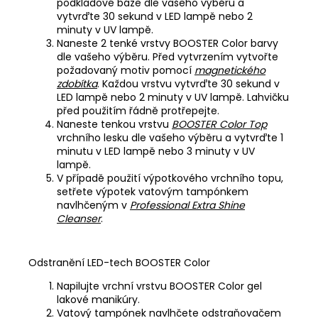
podkladové báze dle vašeho výběru a
vytvrďte 30 sekund v LED lampě nebo 2
minuty v UV lampě.
Naneste 2 tenké vrstvy BOOSTER Color barvy
dle vašeho výběru. Před vytvrzením vytvořte
požadovaný motiv pomocí
magnetického
zdobítka
. Každou vrstvu vytvrďte 30 sekund v
LED lampě nebo 2 minuty v UV lampě. Lahvičku
před použitím řádně protřepejte.
Naneste tenkou vrstvu
BOOSTER Color Top
vrchního lesku dle vašeho výběru a vytvrďte 1
minutu v LED lampě nebo 3 minuty v UV
lampě.
V případě použití výpotkového vrchního topu,
setřete výpotek vatovým tampónkem
navlhčeným v
Professional Extra Shine
Cleanser
.
Odstranění LED-tech BOOSTER Color
Napilujte vrchní vrstvu BOOSTER Color gel
lakové manikúry.
Vatový tampónek navlhčete odstraňovačem