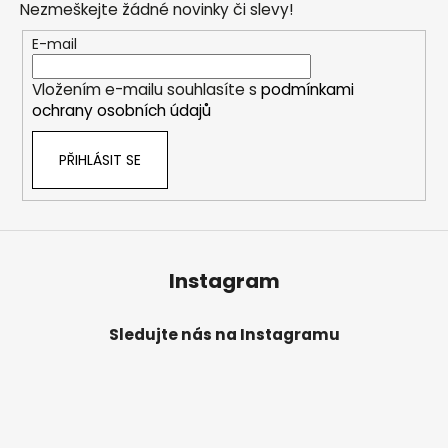
Nezmeškejte žádné novinky či slevy!
a
t
E-mail
í
Vložením e-mailu souhlasíte s
podmínkami
ochrany osobních údajů
PŘIHLÁSIT SE
Instagram
Sledujte nás na Instagramu