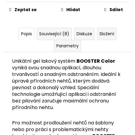
č
u
Zeptat se
Hlídat
Sdílet
j
e
m
e
Popis
Související (8)
Diskuze
Složení
Parametry
Unikátní gel lakový systém
BOOSTER Color
vyniká svou snadnou aplikací, dlouhou
trvanlivostí a snadným odstraněním. Ideální k
úpravě přírodních nehtů, kterým dodává
pevnost a dokonalý vzhled. Speciální
technologie umožňující aplikaci i odstranění
bez pilování zaručuje maximální ochranu
přírodního nehtu.
Pro možnost prodloužení nehtů na šablony
nebo pro práci s problematickými nehty