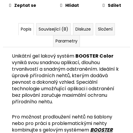
č
Zeptat se
Hlídat
Sdílet
u
j
e
m
Popis
Související (8)
Diskuze
Složení
e
Parametry
Unikátní gel lakový systém
BOOSTER Color
vyniká svou snadnou aplikací, dlouhou
trvanlivostí a snadným odstraněním. Ideální k
úpravě přírodních nehtů, kterým dodává
pevnost a dokonalý vzhled. Speciální
technologie umožňující aplikaci i odstranění
bez pilování zaručuje maximální ochranu
přírodního nehtu.
Pro možnost prodloužení nehtů na šablony
nebo pro práci s problematickými nehty
kombinujte s gelovým systémem
BOOSTER