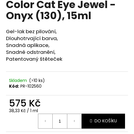
Color Cat Eye Jewel -
a
Onyx (130), 15ml
j
í
t
Gel-lak bez pilování,
?
Dlouhotrvající barva,
Snadná aplikace,
Snadné odstranění,
Patentovaný štěteček
HLEDAT
Skladem
(>10 ks)
Kód:
PR-102560
D
575 Kč
o
p
Měrná
38,33 Kč / 1 ml
o
cena:
r
DO KOŠÍKU
u