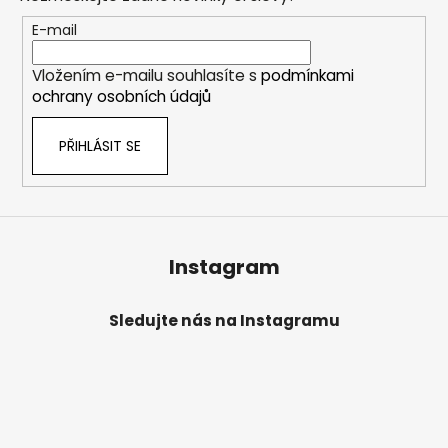
a
t
E-mail
í
Vložením e-mailu souhlasíte s
podmínkami
ochrany osobních údajů
PŘIHLÁSIT SE
Instagram
Sledujte nás na Instagramu