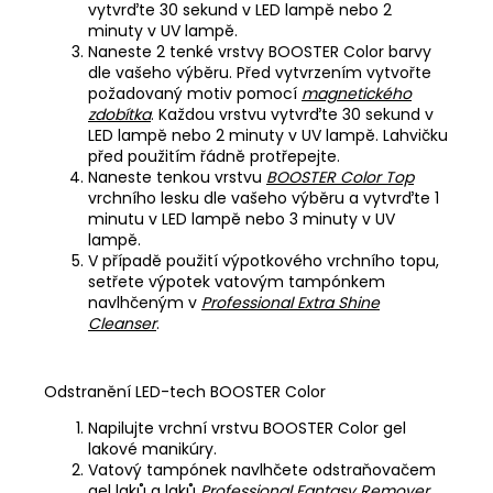
vytvrďte 30 sekund v LED lampě nebo 2
minuty v UV lampě.
Naneste 2 tenké vrstvy BOOSTER Color barvy
dle vašeho výběru. Před vytvrzením vytvořte
požadovaný motiv pomocí
magnetického
zdobítka
. Každou vrstvu vytvrďte 30 sekund v
LED lampě nebo 2 minuty v UV lampě. Lahvičku
před použitím řádně protřepejte.
Naneste tenkou vrstvu
BOOSTER Color Top
vrchního lesku dle vašeho výběru a vytvrďte 1
minutu v LED lampě nebo 3 minuty v UV
lampě.
V případě použití výpotkového vrchního topu,
setřete výpotek vatovým tampónkem
navlhčeným v
Professional Extra Shine
Cleanser
.
Odstranění LED-tech BOOSTER Color
Napilujte vrchní vrstvu BOOSTER Color gel
lakové manikúry.
Vatový tampónek navlhčete odstraňovačem
gel laků a laků
Professional Fantasy Remover
.