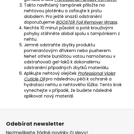
Takto navlhčený tampónek přiložte na
nehtovou ploténku a zafixujte k prstu
alobalem. Pro ještě snazší odstranění
doporučujeme
BOOSTER Foil Remover Wraps
.
Nechte 10 minut působit a poté krouživými
pohyby stáhněte alobal spolu s tampónkem z
nehtu.
Jemně odstraňte zbytky produktu
pomerančovým dřívkem nebo pusherem.
Nehet otřete buničitou vatou namočenou v
odstraňovači gel-laků k dokonalému
odstranění případných zbytků materiálu.
Aplikujte nehtový olejíček
Professional Violet
Cuticle Oil
pro následnou péči k ochraně a
hydrataci nehtu a nehtového lůžka. Tento krok
vynechejte v případě, že budete následně
aplikovat nový materiál.
Z
á
Odebírat newsletter
p
Nezmeškejte žádné novinky či slevy!