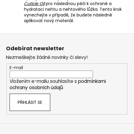
Cuticle Oil
pro následnou péči k ochraně a
hydrataci nehtu a nehtového lůžka. Tento krok
vynechejte v případě, že budete následně
aplikovat nový materiál.
Z
á
Odebírat newsletter
p
Nezmeškejte žádné novinky či slevy!
a
t
E-mail
í
Vložením e-mailu souhlasíte s
podmínkami
ochrany osobních údajů
PŘIHLÁSIT SE