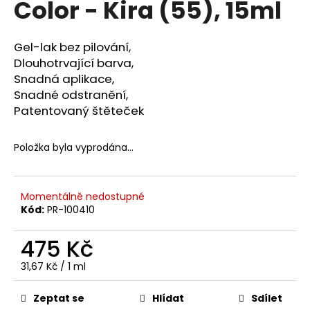
Color - Kira (55), 15ml
a
j
Gel-lak bez pilování,
í
Dlouhotrvající barva,
t
Snadná aplikace,
?
Snadné odstranění,
Patentovaný štěteček
Položka byla vyprodána…
HLEDAT
Momentálně nedostupné
Kód:
PR-100410
D
o
475 Kč
p
o
Měrná
31,67 Kč / 1 ml
cena:
r
u
Zeptat se
Hlídat
Sdílet