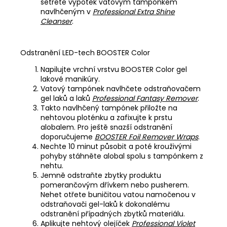
setřete výpotek vatovým tampónkem
navlhčeným v
Professional Extra Shine
Cleanser
.
Odstranění LED-tech BOOSTER Color
Napilujte vrchní vrstvu BOOSTER Color gel
lakové manikúry.
Vatový tampónek navlhčete odstraňovačem
gel laků a laků
Professional Fantasy Remover
.
Takto navlhčený tampónek přiložte na
nehtovou ploténku a zafixujte k prstu
alobalem. Pro ještě snazší odstranění
doporučujeme
BOOSTER Foil Remover Wraps
.
Nechte 10 minut působit a poté krouživými
pohyby stáhněte alobal spolu s tampónkem z
nehtu.
Jemně odstraňte zbytky produktu
pomerančovým dřívkem nebo pusherem.
Nehet otřete buničitou vatou namočenou v
odstraňovači gel-laků k dokonalému
odstranění případných zbytků materiálu.
Aplikujte nehtový olejíček
Professional Violet