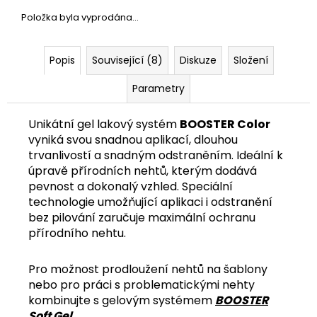
č
u
Položka byla vyprodána…
j
e
Popis
Související (8)
Diskuze
Složení
m
e
Parametry
Unikátní gel lakový systém
BOOSTER Color
vyniká svou snadnou aplikací, dlouhou
trvanlivostí a snadným odstraněním. Ideální k
úpravě přírodních nehtů, kterým dodává
pevnost a dokonalý vzhled. Speciální
technologie umožňující aplikaci i odstranění
bez pilování zaručuje maximální ochranu
přírodního nehtu.
Pro možnost prodloužení nehtů na šablony
nebo pro práci s problematickými nehty
kombinujte s gelovým systémem
BOOSTER
Soft Gel
.