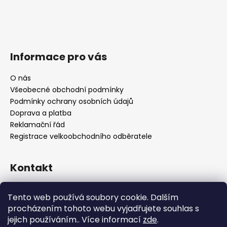
Informace pro vás
O nás
Všeobecné obchodní podmínky
Podmínky ochrany osobních údajů
Doprava a platba
Reklamační řád
Registrace velkoobchodního odběratele
Kontakt
info
@
platinumnailstechnology.com
Tento web používá soubory cookie. Dalším
+420222744000
procházením tohoto webu vyjadřujete souhlas s
jejich používáním.. Více informací
zde
.